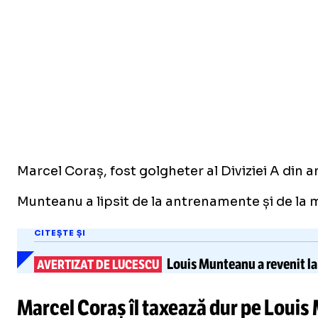
Marcel Coraș, fost golgheter al Diviziei A din 
Munteanu a lipsit de la antrenamente și de la m
CITEȘTE ȘI
Louis Munteanu
a revenit l
AVERTIZAT DE LUCESCU
Marcel Coraș îl taxează dur pe Louis