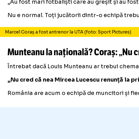
„Au fost mari fotbaliști care au greșit și au f
Nu e normal. Toți jucătorii dintr-o echipă trebu
Marcel Coraș a fost antrenor la UTA (foto: Sport Pictures)
Munteanu la națională? Coraș: „Nu cr
Întrebat dacă Louis Munteanu ar trebui chemat
„Nu cred că nea Mircea Lucescu renunță la prin
România are acum o echipă de muncitori și fieca