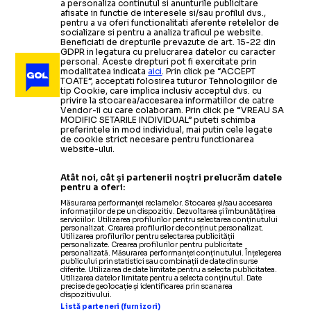
a personaliza continutul si anunturile publicitare
afisate in functie de interesele si/sau profilul dvs.,
pentru a va oferi functionalitati aferente retelelor de
socializare si pentru a analiza traficul pe website.
Beneficiati de drepturile prevazute de art. 15-22 din
GDPR in legatura cu prelucrarea datelor cu caracter
personal. Aceste drepturi pot fi exercitate prin
modalitatea indicata
aici
. Prin click pe “ACCEPT
TOATE”, acceptati folosirea tuturor Tehnologiilor de
tip Cookie, care implica inclusiv acceptul dvs. cu
privire la stocarea/accesarea informatiilor de catre
Vendor-ii cu care colaboram. Prin click pe “VREAU SA
MODIFIC SETARILE INDIVIDUAL” puteti schimba
preferintele in mod individual, mai putin cele legate
de cookie strict necesare pentru functionarea
website-ului.
Atât noi, cât și partenerii noștri prelucrăm datele
pentru a oferi:
Măsurarea performanței reclamelor. Stocarea și/sau accesarea
informațiilor de pe un dispozitiv. Dezvoltarea și îmbunătățirea
serviciilor. Utilizarea profilurilor pentru selectarea conținutului
personalizat. Crearea profilurilor de conținut personalizat.
Utilizarea profilurilor pentru selectarea publicității
personalizate. Crearea profilurilor pentru publicitate
personalizată. Măsurarea performanței conținutului. Înțelegerea
publicului prin statistici sau combinații de date din surse
diferite. Utilizarea de date limitate pentru a selecta publicitatea.
Utilizarea datelor limitate pentru a selecta conținutul. Date
precise de geolocație și identificarea prin scanarea
dispozitivului.
Listă parteneri (furnizori)