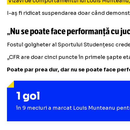
Vizavi de comportamentul lui Louis Munteanu, ca
I-aș fi ridicat suspendarea doar când demonstra
„N
u se poate face performanță cu juc
Fostul golgheter al Sportului Studențesc crede 
„CFR are doar cinci puncte în primele șapte etap
Poate par prea dur, dar nu se poate face perf
1 gol
în 9 meciuri a marcat Louis Munteanu pent