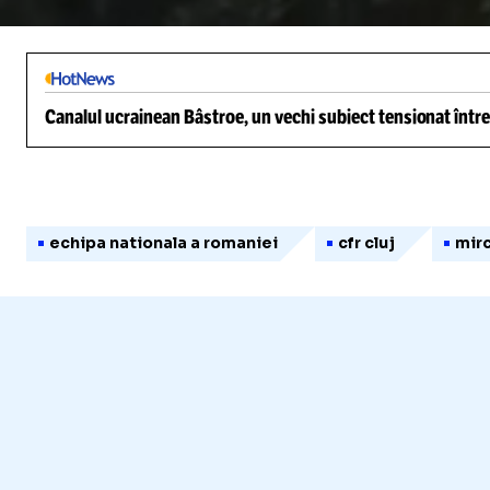
/
Unmute
Canalul ucrainean Bâstroe, un vechi subiect tensionat între
echipa nationala a romaniei
cfr cluj
mir