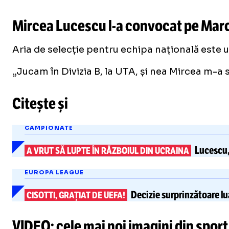
Mircea Lucescu
l-a
convocat pe Marce
Aria de selecție pentru echipa națională este 
„Jucam în Divizia B, la UTA, și nea Mircea m-a 
Citește și
CAMPIONATE
Lucescu,
A VRUT SĂ LUPTE ÎN RĂZBOIUL DIN UCRAINA
EUROPA LEAGUE
Decizie
surprinzătoare
lu
CISOTTI, GRAȚIAT DE UEFA!
VIDEO: cele mai noi imagini din sport