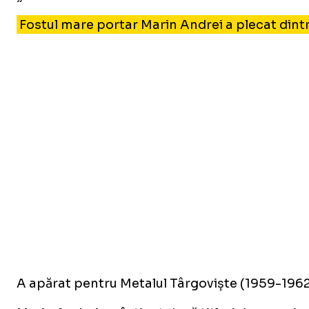
Fostul mare portar Marin Andrei a plecat dintre
A apărat pentru Metalul Târgoviște (1959-1962