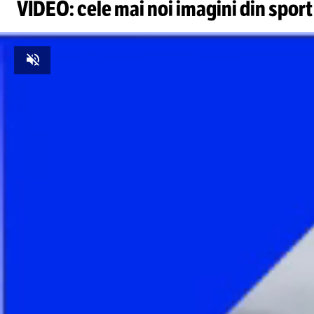
VIDEO: cele mai noi imagini din sport
Unmute