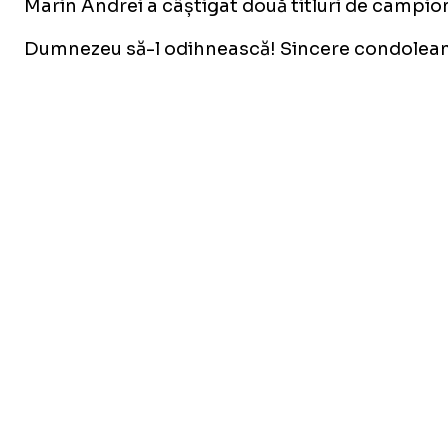
Marin Andrei a câștigat două titluri de campion
Dumnezeu să-l odihnească! Sincere condoleanțe 