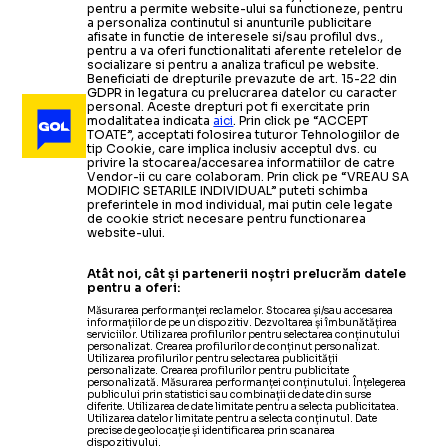
pentru a permite website-ului sa functioneze, pentru
a personaliza continutul si anunturile publicitare
afisate in functie de interesele si/sau profilul dvs.,
pentru a va oferi functionalitati aferente retelelor de
socializare si pentru a analiza traficul pe website.
Beneficiati de drepturile prevazute de art. 15-22 din
GDPR in legatura cu prelucrarea datelor cu caracter
personal. Aceste drepturi pot fi exercitate prin
modalitatea indicata
aici
. Prin click pe “ACCEPT
TOATE”, acceptati folosirea tuturor Tehnologiilor de
tip Cookie, care implica inclusiv acceptul dvs. cu
privire la stocarea/accesarea informatiilor de catre
Vendor-ii cu care colaboram. Prin click pe “VREAU SA
MODIFIC SETARILE INDIVIDUAL” puteti schimba
preferintele in mod individual, mai putin cele legate
de cookie strict necesare pentru functionarea
website-ului.
Atât noi, cât și partenerii noștri prelucrăm datele
pentru a oferi:
Măsurarea performanței reclamelor. Stocarea și/sau accesarea
informațiilor de pe un dispozitiv. Dezvoltarea și îmbunătățirea
serviciilor. Utilizarea profilurilor pentru selectarea conținutului
personalizat. Crearea profilurilor de conținut personalizat.
Utilizarea profilurilor pentru selectarea publicității
personalizate. Crearea profilurilor pentru publicitate
personalizată. Măsurarea performanței conținutului. Înțelegerea
publicului prin statistici sau combinații de date din surse
diferite. Utilizarea de date limitate pentru a selecta publicitatea.
Utilizarea datelor limitate pentru a selecta conținutul. Date
precise de geolocație și identificarea prin scanarea
dispozitivului.