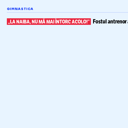
GIMNASTICA
Fostul antrenor 
„LA NAIBA, NU MĂ MAI ÎNTORC ACOLO!”