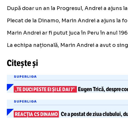
După doar un an la Progresul, Andrei a ajuns la
Plecat de la Dinamo, Marin Andrei a ajuns la fo
Marin Andrei ar fi putut juca în Peru în anul 1
La echipa națională, Marin Andrei a avut o sing
Citește și
SUPERLIGA
Eugen Trică,
despre conf
„TE DUCI PESTE EI ȘI LE DAI 7”
SUPERLIGA
Ce a postat de ziua clubului, d
REACȚIA CS DINAMO