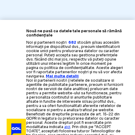
Nouă ne pasă ca datele tale personale să rămână
confidențiale
Noi și partenerii noștri
682
stocăm și/sau accesăm
informații pe dispozitivul dvs., precum identificatorii
cookie unici pentru prelucrarea datelor cu caracter
personal. Puteți accepta sau gestiona preferințele
dvs. făcând clic mai jos, respectiv vă puteți opune
utilizării unui interes legitim în orice moment pe
pagina cu politica de confidențialitate. Aceste alegeri
vor fi raportate partenerilor noștri și nu vă vor afecta
navigarea.
Mai multe detalii
Noi si partenerii nostri (retelele de socializare si
agentiile de publicitate partenere, precum si furnizorii
VIDEO: cele mai noi imagini din sport
nostri de servicii de date analitice) prelucram date
pentru a permite website-ului sa functioneze, pentru
a personaliza continutul si anunturile publicitare
afisate in functie de interesele si/sau profilul dvs.,
pentru a va oferi functionalitati aferente retelelor de
socializare si pentru a analiza traficul pe website.
Beneficiati de drepturile prevazute de art. 15-22 din
Unmute
GDPR in legatura cu prelucrarea datelor cu caracter
personal. Aceste drepturi pot fi exercitate prin
modalitatea indicata
aici
. Prin click pe “ACCEPT
TOATE”, acceptati folosirea tuturor Tehnologiilor de