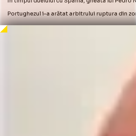
În timpul duelului cu Spania, gheata lui Pedro
Portughezul i-a arătat arbitrului ruptura din z