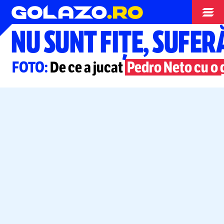
Campionatul Mondial
NU SUNT FIȚE, SUFE
FOTO:
De ce a jucat
Pedro Neto cu o 