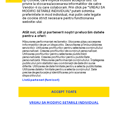
tip Cookie, care implica inclusiv acceptul dvs. cu
privire la stocarea/accesarea informatiilor de catre
Vendor-ii cu care colaboram. Prin click pe “VREAU SA
MODIFIC SETARILE INDIVIDUAL” puteti schimba
preferintele in mod individual, mai putin cele legate
de cookie strict necesare pentru functionarea
website-ului.
Atât noi, cât și partenerii noștri prelucrăm datele
pentru a oferi:
Măsurarea performanței reclamelor. Stocarea și/sau accesarea
informațiilor de pe un dispozitiv. Dezvoltarea și îmbunătățirea
serviciilor. Utilizarea profilurilor pentru selectarea conținutului
personalizat. Crearea profilurilor de conținut personalizat.
Utilizarea profilurilor pentru selectarea publicității
personalizate. Crearea profilurilor pentru publicitate
personalizată. Măsurarea performanței conținutului. Înțelegerea
publicului prin statistici sau combinații de date din surse
diferite. Utilizarea de date limitate pentru a selecta publicitatea.
Utilizarea datelor limitate pentru a selecta conținutul. Date
precise de geolocație și identificarea prin scanarea
dispozitivului.
Listă parteneri (furnizori)
ACCEPT TOATE
VREAU SA MODIFIC SETARILE INDIVIDUAL