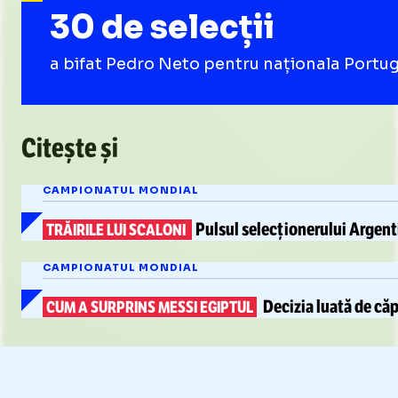
30 de selecții
a bifat Pedro Neto pentru naționala Portugal
Citește și
CAMPIONATUL MONDIAL
Pulsul selecționerului Argent
TRĂIRILE LUI SCALONI
CAMPIONATUL MONDIAL
Decizia luată de căp
CUM A SURPRINS MESSI EGIPTUL