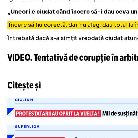
„Uneori e ciudat când încerc să-i dau ceva unui
Încerc să fiu corectă, dar nu aleg, dau totul la
Întrebată dacă s-a simțit vreodată ciudat atunc
VIDEO. Tentativă de corupție în arbit
Citește și
CICLISM
Mii de susținăt
PROTESTATARII AU OPRIT LA VUELTA!
SUPERLIGA