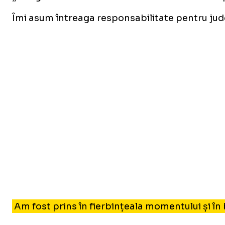
Îmi asum întreaga responsabilitate pentru judec
Am fost prins în fierbințeala momentului și în 