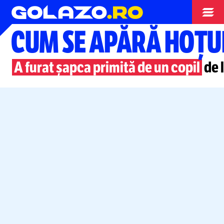
Tenis
CUM SE APĂRĂ HOȚUL
A furat șapca primită de un copil
de 