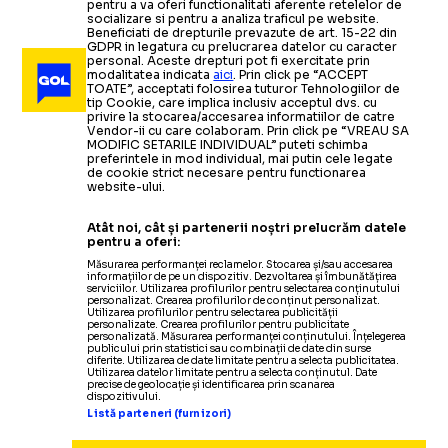
pentru a va oferi functionalitati aferente retelelor de
socializare si pentru a analiza traficul pe website.
Beneficiati de drepturile prevazute de art. 15-22 din
GDPR in legatura cu prelucrarea datelor cu caracter
personal. Aceste drepturi pot fi exercitate prin
modalitatea indicata
aici
. Prin click pe “ACCEPT
TOATE”, acceptati folosirea tuturor Tehnologiilor de
tip Cookie, care implica inclusiv acceptul dvs. cu
privire la stocarea/accesarea informatiilor de catre
Vendor-ii cu care colaboram. Prin click pe “VREAU SA
MODIFIC SETARILE INDIVIDUAL” puteti schimba
preferintele in mod individual, mai putin cele legate
de cookie strict necesare pentru functionarea
website-ului.
Atât noi, cât și partenerii noștri prelucrăm datele
pentru a oferi:
Măsurarea performanței reclamelor. Stocarea și/sau accesarea
informațiilor de pe un dispozitiv. Dezvoltarea și îmbunătățirea
serviciilor. Utilizarea profilurilor pentru selectarea conținutului
personalizat. Crearea profilurilor de conținut personalizat.
Utilizarea profilurilor pentru selectarea publicității
personalizate. Crearea profilurilor pentru publicitate
personalizată. Măsurarea performanței conținutului. Înțelegerea
publicului prin statistici sau combinații de date din surse
diferite. Utilizarea de date limitate pentru a selecta publicitatea.
Utilizarea datelor limitate pentru a selecta conținutul. Date
precise de geolocație și identificarea prin scanarea
dispozitivului.
Listă parteneri (furnizori)