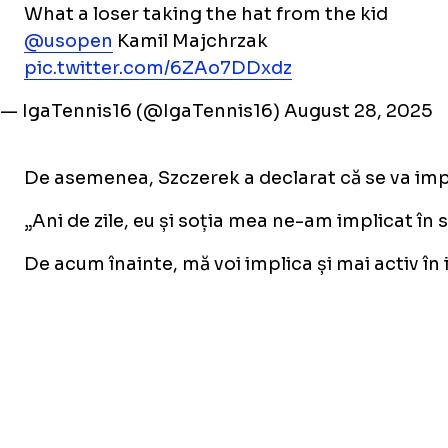
What a loser taking the hat from the kid
@usopen
Kamil Majchrzak
pic.twitter.com/6ZAo7DDxdz
— IgaTennis16 (@IgaTennis16)
August 28, 2025
De asemenea, Szczerek a declarat că se va impli
„Ani de zile, eu și soția mea ne-am implicat în sp
De acum înainte, mă voi implica și mai activ în ini