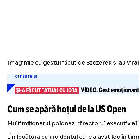
Imaginile cu gestul făcut de Szczerek s-au virali
CITEȘTE ȘI
VIDEO.
Gest emoționant
ȘI-A
FĂCUT TATUAJ CU JOTA
Cum se apără hoțul de la US Open
Multimilionarul polonez, directorul executiv a
„În legătură cu incidentul care a avut loc în t