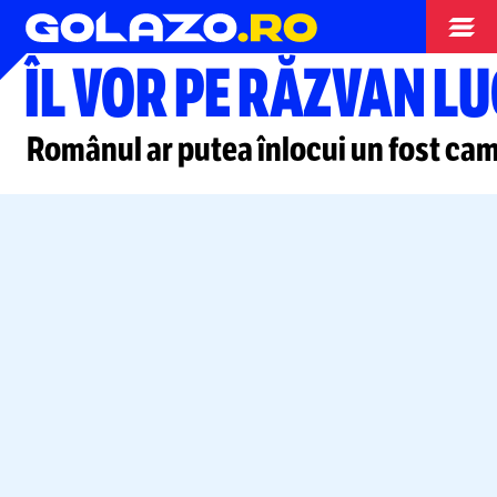
Stranieri
ÎL VOR PE RĂZVAN L
Românul ar putea înlocui un fost cam