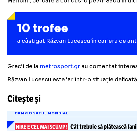
Mancini, cel care a condus-o pe Al-Sadd în ulti
10 trofee
a câștigat Răzvan Lucescu în cariera de antr
Grecii de la
metrosport.gr
au comentat interesu
Răzvan Lucescu este iar într-o situație delicată
Citește și
CAMPIONATUL MONDIAL
Cât trebuie să plătească fani
NIKE E CEL MAI SCUMP!