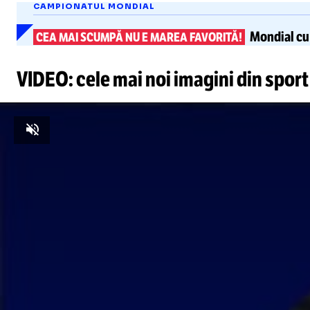
CAMPIONATUL MONDIAL
Mondial c
CEA MAI SCUMPĂ NU E MAREA FAVORITĂ!
VIDEO: cele mai noi imagini din sport
This
is
a
modal
Unmute
window.