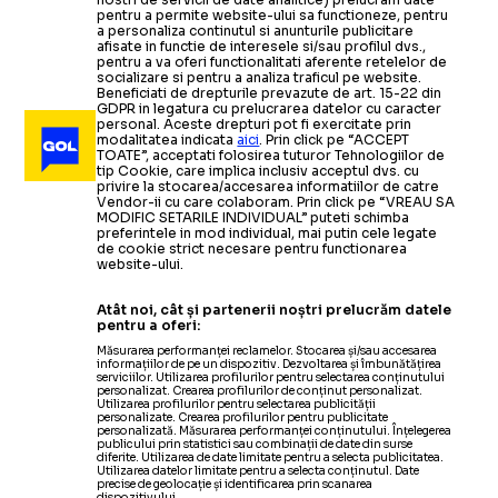
pentru a permite website-ului sa functioneze, pentru
a personaliza continutul si anunturile publicitare
afisate in functie de interesele si/sau profilul dvs.,
pentru a va oferi functionalitati aferente retelelor de
socializare si pentru a analiza traficul pe website.
Beneficiati de drepturile prevazute de art. 15-22 din
GDPR in legatura cu prelucrarea datelor cu caracter
personal. Aceste drepturi pot fi exercitate prin
modalitatea indicata
aici
. Prin click pe “ACCEPT
TOATE”, acceptati folosirea tuturor Tehnologiilor de
tip Cookie, care implica inclusiv acceptul dvs. cu
privire la stocarea/accesarea informatiilor de catre
Vendor-ii cu care colaboram. Prin click pe “VREAU SA
MODIFIC SETARILE INDIVIDUAL” puteti schimba
preferintele in mod individual, mai putin cele legate
de cookie strict necesare pentru functionarea
website-ului.
Atât noi, cât și partenerii noștri prelucrăm datele
pentru a oferi:
Măsurarea performanței reclamelor. Stocarea și/sau accesarea
informațiilor de pe un dispozitiv. Dezvoltarea și îmbunătățirea
serviciilor. Utilizarea profilurilor pentru selectarea conținutului
personalizat. Crearea profilurilor de conținut personalizat.
Utilizarea profilurilor pentru selectarea publicității
personalizate. Crearea profilurilor pentru publicitate
personalizată. Măsurarea performanței conținutului. Înțelegerea
publicului prin statistici sau combinații de date din surse
diferite. Utilizarea de date limitate pentru a selecta publicitatea.
Utilizarea datelor limitate pentru a selecta conținutul. Date
precise de geolocație și identificarea prin scanarea
dispozitivului.