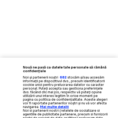
Nouă ne pasă ca datele tale personale să rămână
confidențiale
Noi și partenerii noștri
682
stocăm și/sau accesăm
informații pe dispozitivul dvs., precum identificatorii
cookie unici pentru prelucrarea datelor cu caracter
personal. Puteți accepta sau gestiona preferințele
dvs. făcând clic mai jos, respectiv vă puteți opune
utilizării unui interes legitim în orice moment pe
pagina cu politica de confidențialitate. Aceste alegeri
vor fi raportate partenerilor noștri și nu vă vor afecta
navigarea.
Mai multe detalii
Noi si partenerii nostri (retelele de socializare si
agentiile de publicitate partenere, precum si furnizorii
nostri de servicii de date analitice) prelucram date