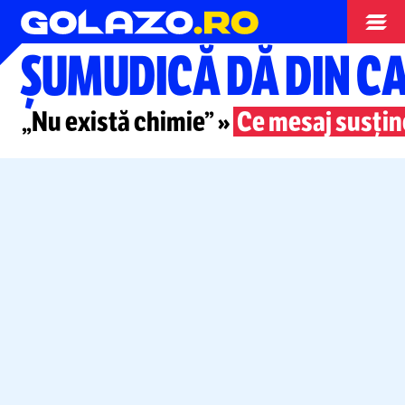
Superliga
ȘUMUDICĂ DĂ DIN C
„Nu există chimie” »
Ce mesaj susțin