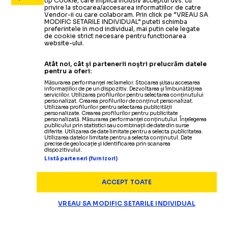
tip Cookie, care implica inclusiv acceptul dvs. cu
privire la stocarea/accesarea informatiilor de catre
Vendor-ii cu care colaboram. Prin click pe “VREAU SA
MODIFIC SETARILE INDIVIDUAL” puteti schimba
preferintele in mod individual, mai putin cele legate
de cookie strict necesare pentru functionarea
website-ului.
Atât noi, cât și partenerii noștri prelucrăm datele
pentru a oferi:
Măsurarea performanței reclamelor. Stocarea și/sau accesarea
informațiilor de pe un dispozitiv. Dezvoltarea și îmbunătățirea
serviciilor. Utilizarea profilurilor pentru selectarea conținutului
personalizat. Crearea profilurilor de conținut personalizat.
Utilizarea profilurilor pentru selectarea publicității
personalizate. Crearea profilurilor pentru publicitate
personalizată. Măsurarea performanței conținutului. Înțelegerea
publicului prin statistici sau combinații de date din surse
diferite. Utilizarea de date limitate pentru a selecta publicitatea.
Utilizarea datelor limitate pentru a selecta conținutul. Date
precise de geolocație și identificarea prin scanarea
dispozitivului.
Listă parteneri (furnizori)
ACCEPT TOATE
VREAU SA MODIFIC SETARILE INDIVIDUAL