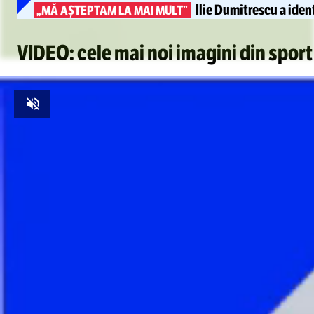
Ilie Dumitrescu a iden
„MĂ AȘTEPTAM LA MAI MULT”
VIDEO: cele mai noi imagini din sport
Unmute