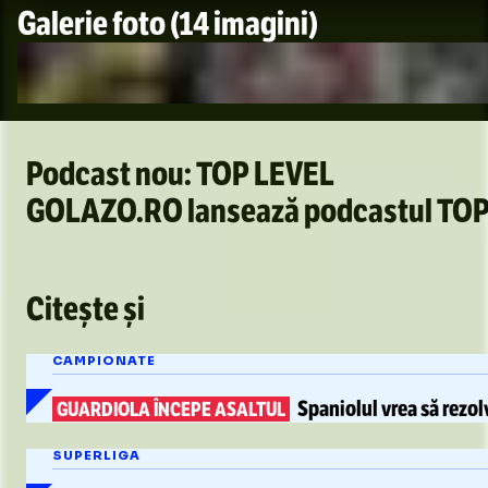
Galerie foto
(14 imagini)
Podcast nou: TOP LEVEL
GOLAZO.RO lansează podcastul TOP LEV
/
Unmute
Citește și
Unmute
CAMPIONATE
Spaniolul vrea să rezo
GUARDIOLA ÎNCEPE ASALTUL
SUPERLIGA