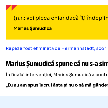
(n.r.: vei pleca chiar dacă îți înde
Marius Șumudică
Rapid a fost eliminată de Hermannstadt, scor 
Marius Șumudică spune că nu
s-a
sim
În finalul intervenției, Marius Șumudică a contraz
„
Eu nu am spus lucrul ăsta și nu o să mă gânde