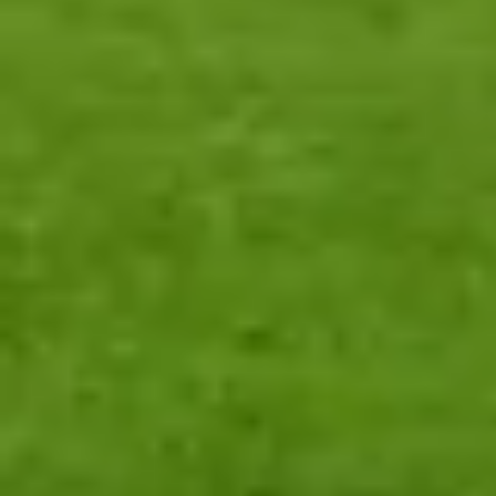
Foto
1
/
14
:
Dinamo - Rapid, meci / Foto: Iosif Popescu - GOL