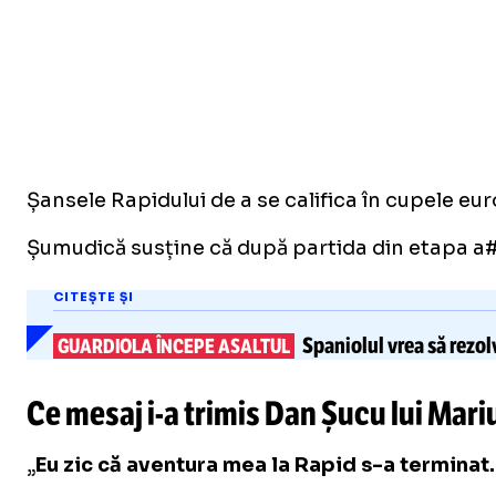
Șansele Rapidului de a se califica în cupele eu
Șumudică susține că după partida din etapa a#
CITEȘTE ȘI
Spaniolul vrea să rezo
GUARDIOLA ÎNCEPE ASALTUL
Ce mesaj
i-a
trimis Dan Șucu lui Mar
„
Eu zic că aventura mea la Rapid s-a terminat.