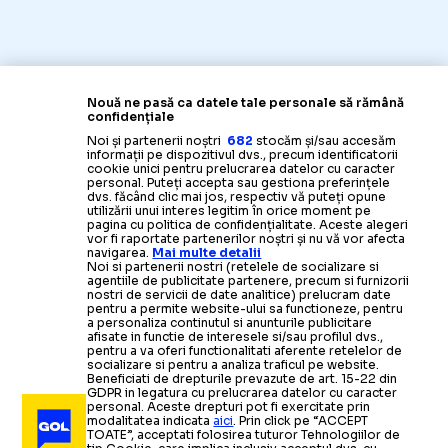
Nouă ne pasă ca datele tale personale să rămână
confidențiale
Noi și partenerii noștri
682
stocăm și/sau accesăm
informații pe dispozitivul dvs., precum identificatorii
cookie unici pentru prelucrarea datelor cu caracter
personal. Puteți accepta sau gestiona preferințele
dvs. făcând clic mai jos, respectiv vă puteți opune
utilizării unui interes legitim în orice moment pe
pagina cu politica de confidențialitate. Aceste alegeri
vor fi raportate partenerilor noștri și nu vă vor afecta
navigarea.
Mai multe detalii
Noi si partenerii nostri (retelele de socializare si
agentiile de publicitate partenere, precum si furnizorii
nostri de servicii de date analitice) prelucram date
pentru a permite website-ului sa functioneze, pentru
a personaliza continutul si anunturile publicitare
afisate in functie de interesele si/sau profilul dvs.,
pentru a va oferi functionalitati aferente retelelor de
socializare si pentru a analiza traficul pe website.
Beneficiati de drepturile prevazute de art. 15-22 din
GDPR in legatura cu prelucrarea datelor cu caracter
personal. Aceste drepturi pot fi exercitate prin
modalitatea indicata
aici
. Prin click pe “ACCEPT
TOATE”, acceptati folosirea tuturor Tehnologiilor de