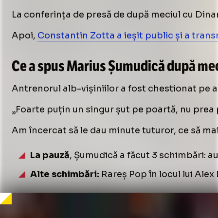
La conferința de presă de după meciul cu Din
Apoi,
Constantin Zotta a ieșit public și a transm
Ce a spus Marius Șumudică după meci
Antrenorul alb-vișiniilor a fost chestionat pe ac
„Foarte puțin un singur șut pe poartă, nu prea p
Am încercat să le dau minute tuturor, ce să ma
La pauză
, Șumudică a făcut 3 schimbări: au
Alte schimbări:
Rareș Pop în locul lui Alex 