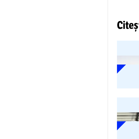
VI
13
ar
Ci