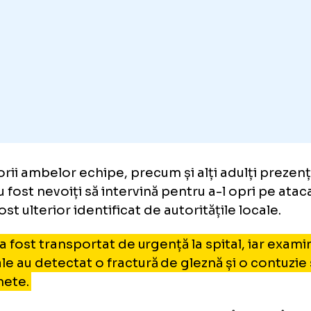
t, atacul a continuat și după ce portarul de d
bușit la sol.