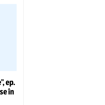
nă evenimentele
time a agresiunii
esponsabil
eencar,
t și nu va fi
s de CSF