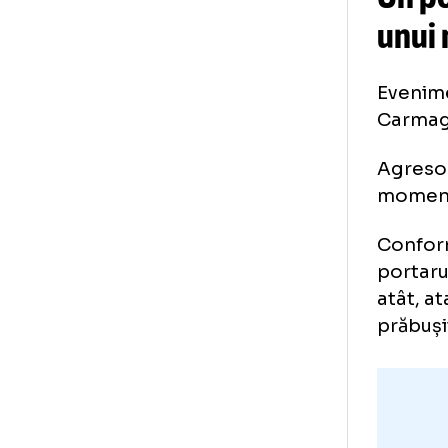
Un
un
Eve
Car
Agr
mom
Con
por