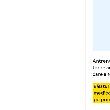
atâ
pră