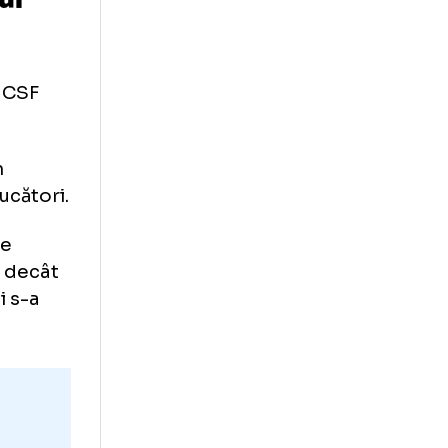
um împarte
uis Enrique
în timpul
ei dintre CSF
 Torino.
ciului, în
ă între jucători.
irect spre
. Mai mult decât