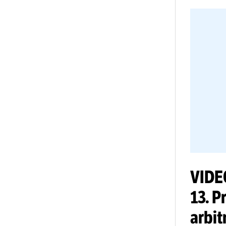
as
și 
și 
În 
pen
rei
nic
Ca