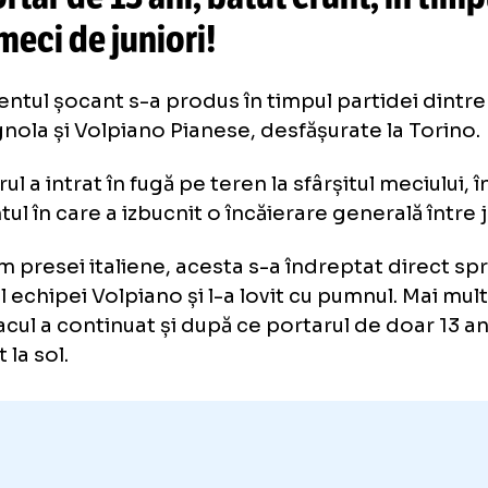
de Mircea Lucescu dezvăluie c
vestiarul
cu un rus
+ ce spune L
 portar de 13 ani, bătut crunt, 
ui meci de juniori!
nimentul șocant s-a produs în timpul partid
magnola și Volpiano Pianese, desfășurate la
esorul a intrat în fugă pe teren la sfârșitul me
entul în care a izbucnit o încăierare general
form presei italiene, acesta s-a îndreptat d
tarul echipei Volpiano și l-a lovit cu pumnul