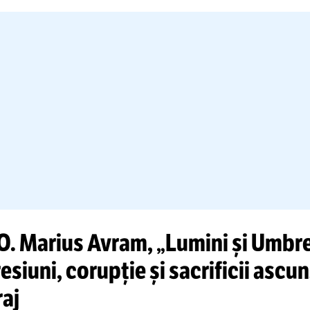
upra acestui tip de comportament, condam
își prezintă cele mai sincere scuze tinerei vic
familiei sale.
plus, au fost luate măsuri împotriva tatălui r
tru a proteja imaginea CSF Carmagnola Qu
terând că acest tip de comportament nu a fos
iodată tolerat”, se arată în comunicatul emi
rmagnola.