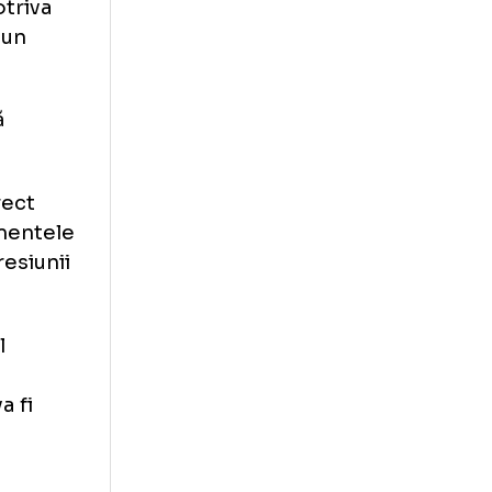
i prezenți pe
i pe atacator,
cale.
iar examinările
 contuzie severă
talia împotriva
l în care un
eva luni.
 condamnă
ontrol direct