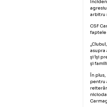
Ant
ter
car
Băi
me
pe
Inc
agr
arb
CS
fap
„Cl