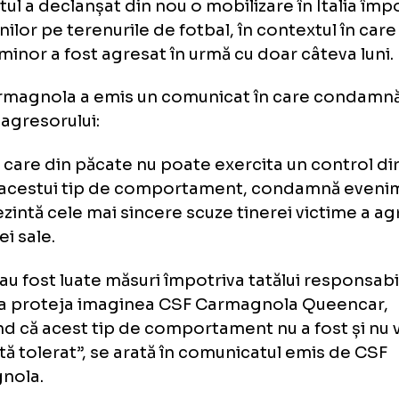
renorii ambelor echipe, precum și alți adulț
en au fost nevoiți să intervină pentru a-l opr
e a fost ulterior identificat de autoritățile lo
atul a fost transportat de urgență la spital, 
dicale au detectat o fractură de gleznă și o
 pomete.
identul a declanșat din nou o mobilizare în I
esiunilor pe terenurile de fotbal, în contextu
itru minor a fost agresat în urmă cu doar cât
F Carmagnola a emis un comunicat în care
tele agresorului:
ubul, care din păcate nu poate exercita un c