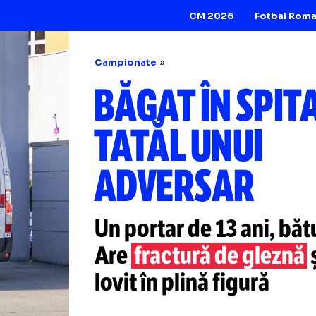
CM 2026
Campionate
BĂGAT ÎN S
TATĂL UNU
ADVERSAR
Un portar de 13 an
Are
fractură de g
lovit în plină figu