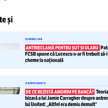
DEO. Marius Avram, „Lumini și 
. Presiuni, corupție și sacrifici
bitraj
tește și