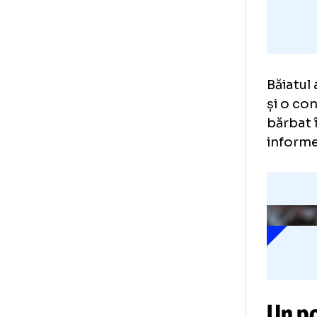
Băi
și 
băr
in