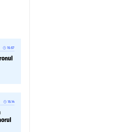
Umbre”, ep.
i ascunse în