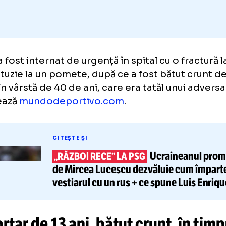
atul a fost internat de urgență în spital cu o 
o contuzie la un pomete, după ce a fost bătut
bat în vârstă de 40 de ani, care era tatăl unu
formează
mundodeportivo.com
.
CITEȘTE ȘI
Ucraine
„RĂZBOI RECE” LA PSG