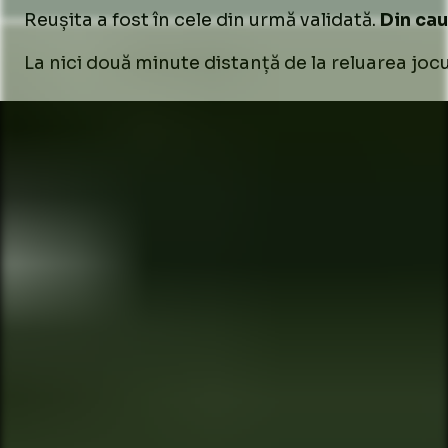
Reușita a fost în cele din urmă validată.
Din cau
La nici două minute distanță de la reluarea jocu