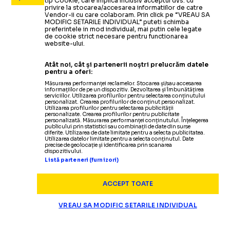
tip Cookie, care implica inclusiv acceptul dvs. cu
privire la stocarea/accesarea informatiilor de catre
Vendor-ii cu care colaboram. Prin click pe “VREAU SA
MODIFIC SETARILE INDIVIDUAL” puteti schimba
preferintele in mod individual, mai putin cele legate
de cookie strict necesare pentru functionarea
website-ului.
Atât noi, cât și partenerii noștri prelucrăm datele
pentru a oferi:
Măsurarea performanței reclamelor. Stocarea și/sau accesarea
informațiilor de pe un dispozitiv. Dezvoltarea și îmbunătățirea
serviciilor. Utilizarea profilurilor pentru selectarea conținutului
personalizat. Crearea profilurilor de conținut personalizat.
Utilizarea profilurilor pentru selectarea publicității
personalizate. Crearea profilurilor pentru publicitate
personalizată. Măsurarea performanței conținutului. Înțelegerea
publicului prin statistici sau combinații de date din surse
diferite. Utilizarea de date limitate pentru a selecta publicitatea.
Utilizarea datelor limitate pentru a selecta conținutul. Date
precise de geolocație și identificarea prin scanarea
dispozitivului.
Listă parteneri (furnizori)
ACCEPT TOATE
VREAU SA MODIFIC SETARILE INDIVIDUAL