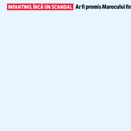
Ar fi promis Marocului
fi
INFANTINO, ÎNCĂ UN SCANDAL