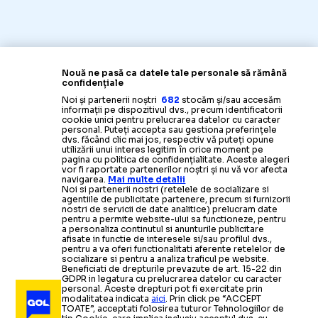
Nouă ne pasă ca datele tale personale să rămână
confidențiale
Noi și partenerii noștri
682
stocăm și/sau accesăm
informații pe dispozitivul dvs., precum identificatorii
cookie unici pentru prelucrarea datelor cu caracter
personal. Puteți accepta sau gestiona preferințele
dvs. făcând clic mai jos, respectiv vă puteți opune
utilizării unui interes legitim în orice moment pe
pagina cu politica de confidențialitate. Aceste alegeri
vor fi raportate partenerilor noștri și nu vă vor afecta
navigarea.
Mai multe detalii
Noi si partenerii nostri (retelele de socializare si
agentiile de publicitate partenere, precum si furnizorii
nostri de servicii de date analitice) prelucram date
pentru a permite website-ului sa functioneze, pentru
a personaliza continutul si anunturile publicitare
afisate in functie de interesele si/sau profilul dvs.,
pentru a va oferi functionalitati aferente retelelor de
socializare si pentru a analiza traficul pe website.
Beneficiati de drepturile prevazute de art. 15-22 din
GDPR in legatura cu prelucrarea datelor cu caracter
personal. Aceste drepturi pot fi exercitate prin
modalitatea indicata
aici
. Prin click pe “ACCEPT
TOATE”, acceptati folosirea tuturor Tehnologiilor de