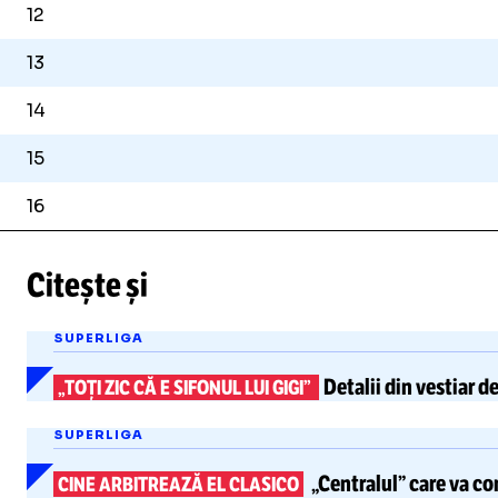
12
13
14
15
16
Citește și
SUPERLIGA
Detalii din vestiar d
„TOȚI ZIC CĂ E SIFONUL LUI GIGI”
SUPERLIGA
„Centralul” care va c
CINE ARBITREAZĂ EL CLASICO