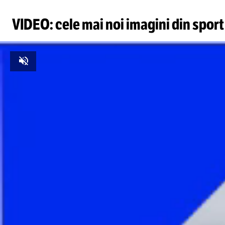
VIDEO: cele mai noi imagini din sport
Unmute