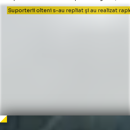
Suporterii olteni s-au repliat și au realizat r