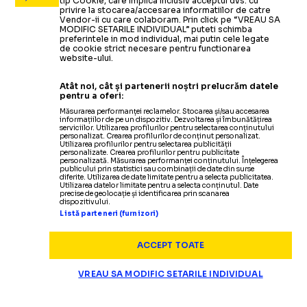
tip Cookie, care implica inclusiv acceptul dvs. cu
privire la stocarea/accesarea informatiilor de catre
Vendor-ii cu care colaboram. Prin click pe “VREAU SA
MODIFIC SETARILE INDIVIDUAL” puteti schimba
preferintele in mod individual, mai putin cele legate
de cookie strict necesare pentru functionarea
website-ului.
Atât noi, cât și partenerii noștri prelucrăm datele
pentru a oferi:
Măsurarea performanței reclamelor. Stocarea și/sau accesarea
informațiilor de pe un dispozitiv. Dezvoltarea și îmbunătățirea
serviciilor. Utilizarea profilurilor pentru selectarea conținutului
personalizat. Crearea profilurilor de conținut personalizat.
Utilizarea profilurilor pentru selectarea publicității
personalizate. Crearea profilurilor pentru publicitate
personalizată. Măsurarea performanței conținutului. Înțelegerea
publicului prin statistici sau combinații de date din surse
diferite. Utilizarea de date limitate pentru a selecta publicitatea.
Utilizarea datelor limitate pentru a selecta conținutul. Date
precise de geolocație și identificarea prin scanarea
dispozitivului.
Listă parteneri (furnizori)
ACCEPT TOATE
VREAU SA MODIFIC SETARILE INDIVIDUAL