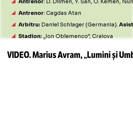
Antrenor
: D. Dilmen, Y. San, O. Kemen, Nun
Antrenor
: Cagdas Atan
Arbitru:
Daniel Schlager (Germania).
Asist
Stadion:
„Ion Oblemenco”, Craiova
VIDEO. Marius Avram, „Lumini și Umbre”