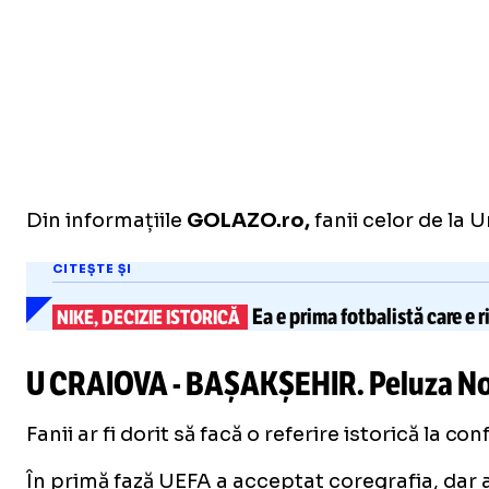
Din informațiile
GOLAZO.ro,
fanii celor de la 
CITEȘTE ȘI
Ea e
prima fotbalistă
care e r
NIKE, DECIZIE ISTORICĂ
U CRAIOVA - BAȘAKȘEHIR
.
Peluza No
Fanii ar fi dorit să facă o referire istorică la c
În primă fază UEFA a acceptat coregrafia, dar ap