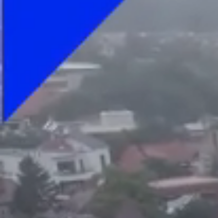
Foto
1
/
35
:
Universitatea Craiova - Istanbul Başakşehir Foto 