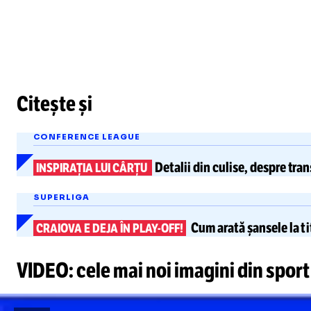
Citește și
CONFERENCE LEAGUE
Detalii din culise, despre
tran
INSPIRAȚIA LUI CÂRȚU
SUPERLIGA
Cum arată
șansele la ti
CRAIOVA E DEJA ÎN PLAY-OFF!
VIDEO: cele mai noi imagini din sport