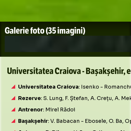
Galerie foto
(35 imagini)
Universitatea Craiova - Bașakșehir, e
Universitatea Craiova
: Isenko - Romanchu
Rezerve
: S. Lung, F. Ștefan, A. Crețu, A. 
Antrenor
: Mirel Rădoi
Bașakșehir
: V. Babacan - Ebosele, O. Ba, 