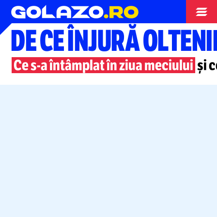
Conference League
DE CE ÎNJURĂ OLTENI
Ce
s-a
întâmplat în ziua meciului
și c