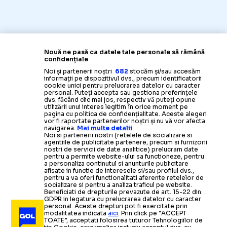
Nouă ne pasă ca datele tale personale să rămână
confidențiale
Noi și partenerii noștri
682
stocăm și/sau accesăm
informații pe dispozitivul dvs., precum identificatorii
cookie unici pentru prelucrarea datelor cu caracter
personal. Puteți accepta sau gestiona preferințele
dvs. făcând clic mai jos, respectiv vă puteți opune
utilizării unui interes legitim în orice moment pe
pagina cu politica de confidențialitate. Aceste alegeri
vor fi raportate partenerilor noștri și nu vă vor afecta
navigarea.
Mai multe detalii
Noi si partenerii nostri (retelele de socializare si
agentiile de publicitate partenere, precum si furnizorii
nostri de servicii de date analitice) prelucram date
pentru a permite website-ului sa functioneze, pentru
a personaliza continutul si anunturile publicitare
afisate in functie de interesele si/sau profilul dvs.,
pentru a va oferi functionalitati aferente retelelor de
socializare si pentru a analiza traficul pe website.
Beneficiati de drepturile prevazute de art. 15-22 din
GDPR in legatura cu prelucrarea datelor cu caracter
personal. Aceste drepturi pot fi exercitate prin
modalitatea indicata
aici
. Prin click pe “ACCEPT
TOATE”, acceptati folosirea tuturor Tehnologiilor de