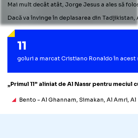
Mai mult decât atât, Jorge Jesus a ales să folo
Dacă va învinge în deplasarea din Tadjikistan, 
11
goluri a marcat Cristiano Ronaldo în acest 
„Primul 11” aliniat de Al Nassr pentru meciul 
Bento - Al Ghannam, Simakan, Al Amri, Al 