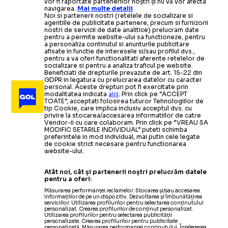
vor fi raportate partenerilor noștri și nu vă vor afecta
navigarea.
Mai multe detalii
Noi si partenerii nostri (retelele de socializare si
agentiile de publicitate partenere, precum si furnizorii
nostri de servicii de date analitice) prelucram date
pentru a permite website-ului sa functioneze, pentru
a personaliza continutul si anunturile publicitare
afisate in functie de interesele si/sau profilul dvs.,
pentru a va oferi functionalitati aferente retelelor de
socializare si pentru a analiza traficul pe website.
Beneficiati de drepturile prevazute de art. 15-22 din
GDPR in legatura cu prelucrarea datelor cu caracter
personal. Aceste drepturi pot fi exercitate prin
modalitatea indicata
aici
. Prin click pe “ACCEPT
TOATE”, acceptati folosirea tuturor Tehnologiilor de
tip Cookie, care implica inclusiv acceptul dvs. cu
privire la stocarea/accesarea informatiilor de catre
Vendor-ii cu care colaboram. Prin click pe “VREAU SA
MODIFIC SETARILE INDIVIDUAL” puteti schimba
preferintele in mod individual, mai putin cele legate
de cookie strict necesare pentru functionarea
website-ului.
Atât noi, cât și partenerii noștri prelucrăm datele
pentru a oferi:
Măsurarea performanței reclamelor. Stocarea și/sau accesarea
informațiilor de pe un dispozitiv. Dezvoltarea și îmbunătățirea
serviciilor. Utilizarea profilurilor pentru selectarea conținutului
personalizat. Crearea profilurilor de conținut personalizat.
Utilizarea profilurilor pentru selectarea publicității
personalizate. Crearea profilurilor pentru publicitate
personalizată. Măsurarea performanței conținutului. Înțelegerea