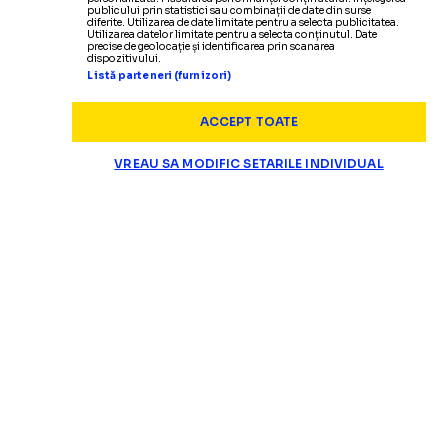
publicului prin statistici sau combinații de date din surse
diferite. Utilizarea de date limitate pentru a selecta publicitatea.
Utilizarea datelor limitate pentru a selecta conținutul. Date
precise de geolocație și identificarea prin scanarea
dispozitivului.
Listă parteneri (furnizori)
ACCEPT TOATE
VREAU SA MODIFIC SETARILE INDIVIDUAL