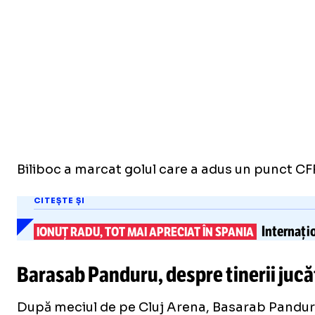
Biliboc a marcat golul care a adus un punct CFR-
CITEȘTE ȘI
Internațio
IONUȚ RADU, TOT MAI APRECIAT ÎN SPANIA
Barasab Panduru, despre tinerii jucăt
După meciul de pe Cluj Arena, Basarab Panduru a