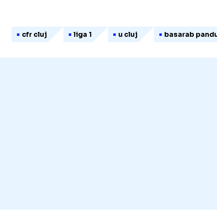
cfr cluj
liga 1
u cluj
basarab pand