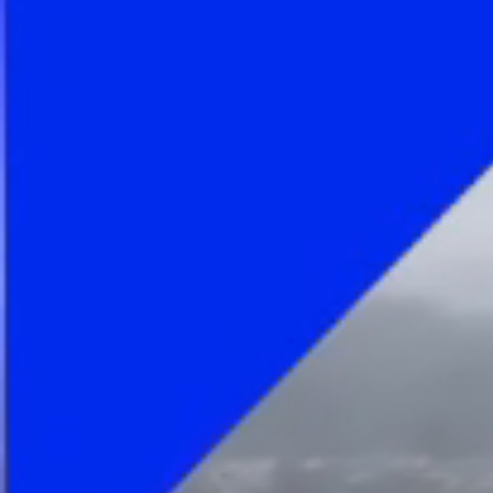
Foto
1
/
8
:
U Cluj - CFR Cluj Foto sportpictures (1).jpeg