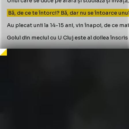
Unul care se duce pe afară și studiază și învață, 
Bă, de ce te întorci? Bă, dar nu se întoarce unu
Au plecat unii la 14-15 ani, vin înapoi, de ce ma
Golul din meciul cu U Cluj este al doilea înscr