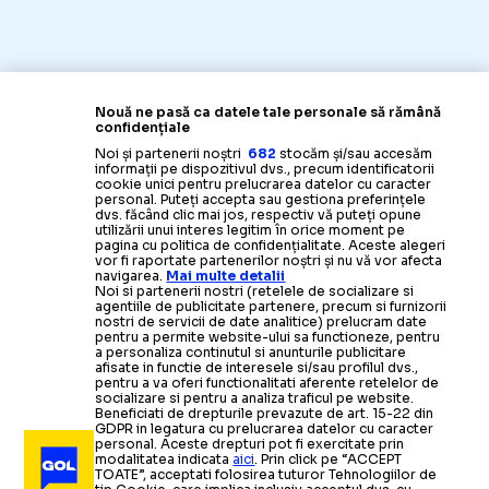
Nouă ne pasă ca datele tale personale să rămână
confidențiale
Noi și partenerii noștri
682
stocăm și/sau accesăm
informații pe dispozitivul dvs., precum identificatorii
cookie unici pentru prelucrarea datelor cu caracter
personal. Puteți accepta sau gestiona preferințele
dvs. făcând clic mai jos, respectiv vă puteți opune
utilizării unui interes legitim în orice moment pe
pagina cu politica de confidențialitate. Aceste alegeri
vor fi raportate partenerilor noștri și nu vă vor afecta
navigarea.
Mai multe detalii
Noi si partenerii nostri (retelele de socializare si
agentiile de publicitate partenere, precum si furnizorii
nostri de servicii de date analitice) prelucram date
pentru a permite website-ului sa functioneze, pentru
a personaliza continutul si anunturile publicitare
afisate in functie de interesele si/sau profilul dvs.,
pentru a va oferi functionalitati aferente retelelor de
socializare si pentru a analiza traficul pe website.
Beneficiati de drepturile prevazute de art. 15-22 din
GDPR in legatura cu prelucrarea datelor cu caracter
personal. Aceste drepturi pot fi exercitate prin
modalitatea indicata
aici
. Prin click pe “ACCEPT
TOATE”, acceptati folosirea tuturor Tehnologiilor de