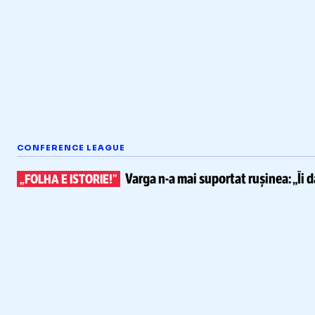
CONFERENCE LEAGUE
Varga
n-a
mai suportat rușinea:
„Îi 
„FOLHA E ISTORIE!”