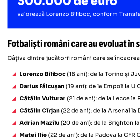
300.000 de euro
valorează Lorenzo Biliboc, conform Transf
Fotbaliști români care au evoluat în s
Câțiva dintre jucătorii români care se încadrea
Lorenzo Biliboc
(18 ani): de la Torino și J
Darius Fălcușan
(19 ani): de la Empoli la U 
Cătălin Vulturar
(21 de ani): de la Lecce la
Cătălin Cîrjan
(22 de ani): de la Arsenal la
Adrian Mazilu
(20 de ani): de la Brighton 
Matei Ilie
(22 de ani): de la Padova la CFR C