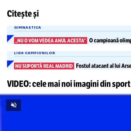
Citește și
GIMNASTICA
O campioană olimp
„NU O VOM VEDEA ANUL ACESTA”
LIGA CAMPIONILOR
Fostul atacant al lui Ars
NU SUPORTĂ REAL MADRID
VIDEO: cele mai noi imagini din sport
Unmute