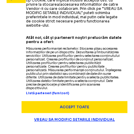
tip Cookie, care implica inclusiv acceptul dvs. cu
privire la stocarea/accesarea informatiilor de catre
Vendor-ii cu care colaboram. Prin click pe “VREAU SA
MODIFIC SETARILE INDIVIDUAL” puteti schimba
preferintele in mod individual, mai putin cele legate
de cookie strict necesare pentru functionarea
website-ului.
Atât noi, cât și partenerii noștri prelucrăm datele
pentru a oferi:
Măsurarea performanței reclamelor. Stocarea și/sau accesarea
informațiilor de pe un dispozitiv. Dezvoltarea și îmbunătățirea
serviciilor. Utilizarea profilurilor pentru selectarea conținutului
personalizat. Crearea profilurilor de conținut personalizat.
Utilizarea profilurilor pentru selectarea publicității
personalizate. Crearea profilurilor pentru publicitate
personalizată. Măsurarea performanței conținutului. Înțelegerea
publicului prin statistici sau combinații de date din surse
diferite. Utilizarea de date limitate pentru a selecta publicitatea.
Utilizarea datelor limitate pentru a selecta conținutul. Date
precise de geolocație și identificarea prin scanarea
dispozitivului.
Listă parteneri (furnizori)
ACCEPT TOATE
VREAU SA MODIFIC SETARILE INDIVIDUAL