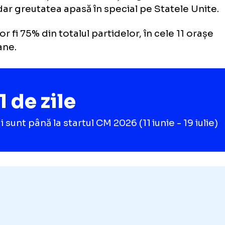
dintre debutanții aflați pe lista l
națională,
trei superparade
la u
Legiei
joacă în 16 orașe din cele trei țări-gazdă, S
ic, dar greutatea apasă în special pe Statel
lo vor fi 75% din totalul partidelor, în cele 1
ericane.
31 de zile
mai sunt până la startul CM 2026 (11 iunie - 1