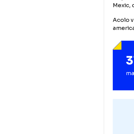
Se 
Mex
Aco
am