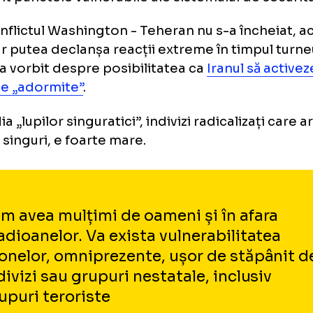
upilor singuratici”!
aceea, și teama unor posibile atentate se s
ernic în SUA.
erții au ajuns la concluzia că există un risc te
rica, spun ce s-ar putea întâmpla, cine ar p
e sunt punctele vulnerabile ale sistemului de
 conflictul Washington - Teheran nu s-a înc
boi ar putea declanșa reacții extreme în tim
al. S-a vorbit despre posibilitatea ca
Iranul s
oriste „adormite”
.
mejdia „lupilor singuratici”, indivizi radicaliz
iona singuri, e foarte mare.