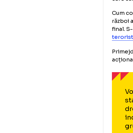
„l
De 
put
Exp
Ame
car
Cum
răz
fin
ter
Pri
acț