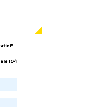
or singuratici”
a 78 din cele 104
te