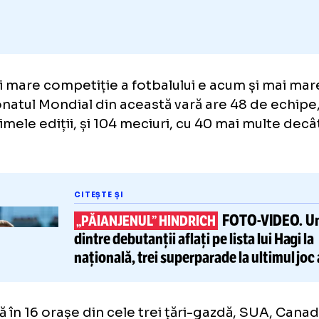
 mai mare competiție a fotbalului e acum și
pionatul Mondial din această vară are 48 de
la ultimele ediții, și 104 meciuri, cu 40 mai m
cut.
CITEȘTE ȘI
FOTO-
„PĂIANJENUL” HINDRICH