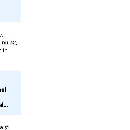
 mai mare.
 echipe, nu 32,
ulte decât în
VIDEO.
Unul