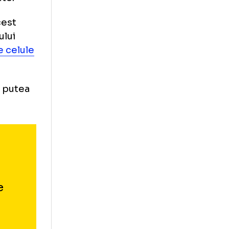
imte cel mai
rorist ridicat în
utea ataca și
 securitate.
heiat, acest
pul turneului
ă activeze celule
ați care ar putea