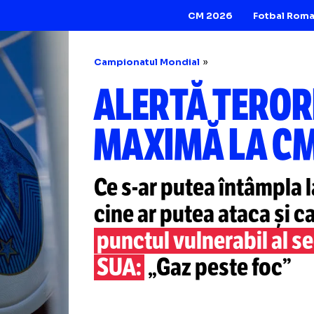
CM 2026
Campionatul Mondial
ALERTĂ TE
MAXIMĂ L
Ce
s-ar
putea întâ
cine ar putea atac
punctul vulnerabil
SUA:
„Gaz peste 