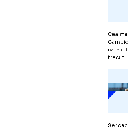
Cea
Cam
ca 
tre