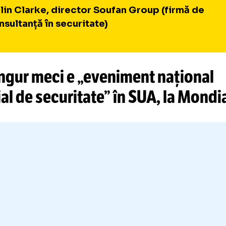
Vom avea mulțimi de oameni și în af
stadioanelor. Va exista vulnerabilit
dronelor, omniprezente, ușor de stă
indivizi sau grupuri nestatale, inclu
grupuri teroriste
Colin Clarke, director Soufan Group (firm
consultanță în securitate)
 singur meci e „eveniment naț