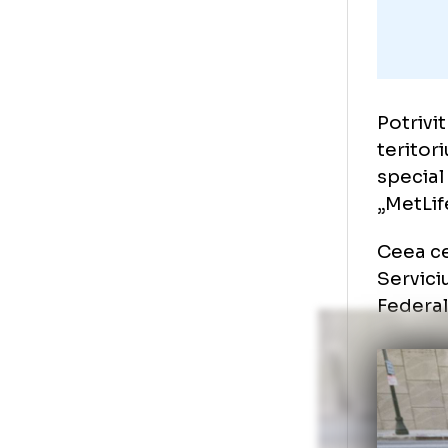
sp
Pot