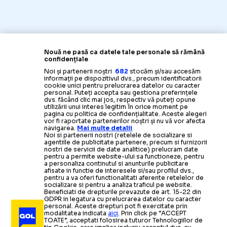
Nouă ne pasă ca datele tale personale să rămână
confidențiale
Noi și partenerii noștri
682
stocăm și/sau accesăm
informații pe dispozitivul dvs., precum identificatorii
cookie unici pentru prelucrarea datelor cu caracter
personal. Puteți accepta sau gestiona preferințele
dvs. făcând clic mai jos, respectiv vă puteți opune
utilizării unui interes legitim în orice moment pe
pagina cu politica de confidențialitate. Aceste alegeri
vor fi raportate partenerilor noștri și nu vă vor afecta
navigarea.
Mai multe detalii
Noi si partenerii nostri (retelele de socializare si
agentiile de publicitate partenere, precum si furnizorii
nostri de servicii de date analitice) prelucram date
pentru a permite website-ului sa functioneze, pentru
a personaliza continutul si anunturile publicitare
afisate in functie de interesele si/sau profilul dvs.,
pentru a va oferi functionalitati aferente retelelor de
socializare si pentru a analiza traficul pe website.
Beneficiati de drepturile prevazute de art. 15-22 din
GDPR in legatura cu prelucrarea datelor cu caracter
personal. Aceste drepturi pot fi exercitate prin
modalitatea indicata
aici
. Prin click pe “ACCEPT
TOATE”, acceptati folosirea tuturor Tehnologiilor de