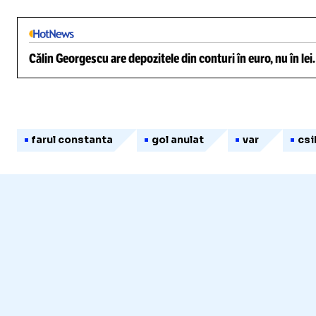
Călin Georgescu are depozitele din conturi în euro, nu în lei
farul constanta
gol anulat
var
csi