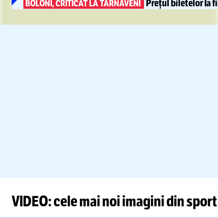
Prețul biletelor
la 
BÖLÖNI, CRITICAT LA TÂRNĂVENI
VIDEO: cele mai noi imagini din sport