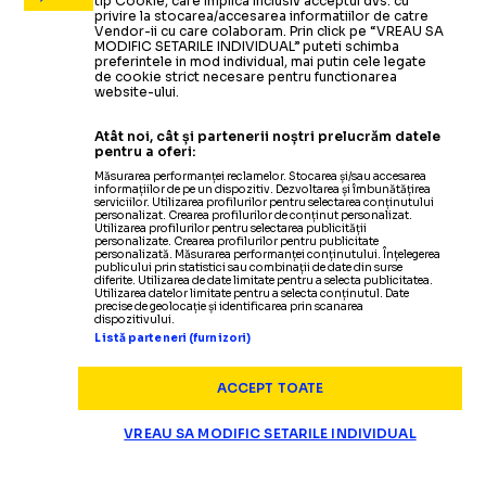
tip Cookie, care implica inclusiv acceptul dvs. cu
privire la stocarea/accesarea informatiilor de catre
Vendor-ii cu care colaboram. Prin click pe “VREAU SA
MODIFIC SETARILE INDIVIDUAL” puteti schimba
preferintele in mod individual, mai putin cele legate
de cookie strict necesare pentru functionarea
website-ului.
Atât noi, cât și partenerii noștri prelucrăm datele
pentru a oferi:
Măsurarea performanței reclamelor. Stocarea și/sau accesarea
informațiilor de pe un dispozitiv. Dezvoltarea și îmbunătățirea
serviciilor. Utilizarea profilurilor pentru selectarea conținutului
personalizat. Crearea profilurilor de conținut personalizat.
Utilizarea profilurilor pentru selectarea publicității
personalizate. Crearea profilurilor pentru publicitate
personalizată. Măsurarea performanței conținutului. Înțelegerea
publicului prin statistici sau combinații de date din surse
diferite. Utilizarea de date limitate pentru a selecta publicitatea.
Utilizarea datelor limitate pentru a selecta conținutul. Date
precise de geolocație și identificarea prin scanarea
dispozitivului.
Listă parteneri (furnizori)
ACCEPT TOATE
VREAU SA MODIFIC SETARILE INDIVIDUAL