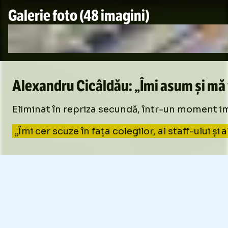
Galerie foto
(48 imagini)
Alexandru Cicâldău: „Îmi asum și mă
Eliminat în repriza secundă, într-un moment im
„Îmi cer scuze în fața colegilor, al staff-ului 