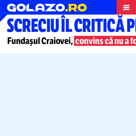
Superliga
SCRECIU ÎL CRITICĂ 
Fundașul Craiovei,
convins că nu a f