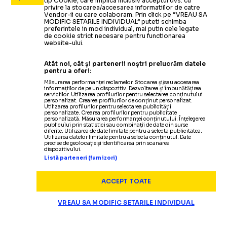
tip Cookie, care implica inclusiv acceptul dvs. cu
privire la stocarea/accesarea informatiilor de catre
Vendor-ii cu care colaboram. Prin click pe “VREAU SA
MODIFIC SETARILE INDIVIDUAL” puteti schimba
preferintele in mod individual, mai putin cele legate
de cookie strict necesare pentru functionarea
website-ului.
Atât noi, cât și partenerii noștri prelucrăm datele
pentru a oferi:
Măsurarea performanței reclamelor. Stocarea și/sau accesarea
informațiilor de pe un dispozitiv. Dezvoltarea și îmbunătățirea
serviciilor. Utilizarea profilurilor pentru selectarea conținutului
personalizat. Crearea profilurilor de conținut personalizat.
Utilizarea profilurilor pentru selectarea publicității
personalizate. Crearea profilurilor pentru publicitate
personalizată. Măsurarea performanței conținutului. Înțelegerea
publicului prin statistici sau combinații de date din surse
diferite. Utilizarea de date limitate pentru a selecta publicitatea.
Utilizarea datelor limitate pentru a selecta conținutul. Date
precise de geolocație și identificarea prin scanarea
dispozitivului.
Listă parteneri (furnizori)
ACCEPT TOATE
VREAU SA MODIFIC SETARILE INDIVIDUAL