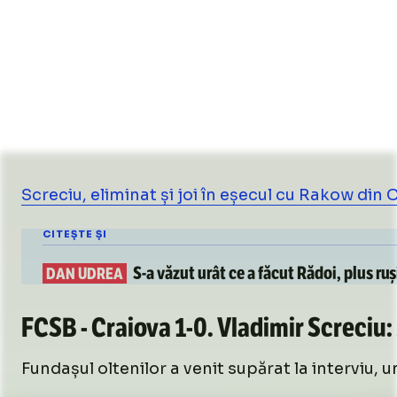
Screciu, eliminat și joi în eșecul cu Rakow di
CITEȘTE ȘI
S-a
văzut urât
ce a făcut Rădoi, plus ru
DAN UDREA
FCSB - Craiova
1-0
. Vladimir Screciu:
Fundașul oltenilor a venit supărat la interviu, u