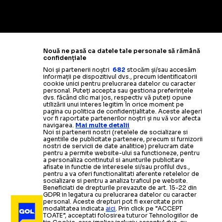
Nouă ne pasă ca datele tale personale să rămână
confidențiale
Noi și partenerii noștri
682
stocăm și/sau accesăm
informații pe dispozitivul dvs., precum identificatorii
cookie unici pentru prelucrarea datelor cu caracter
personal. Puteți accepta sau gestiona preferințele
dvs. făcând clic mai jos, respectiv vă puteți opune
utilizării unui interes legitim în orice moment pe
pagina cu politica de confidențialitate. Aceste alegeri
vor fi raportate partenerilor noștri și nu vă vor afecta
navigarea.
Mai multe detalii
Noi si partenerii nostri (retelele de socializare si
agentiile de publicitate partenere, precum si furnizorii
nostri de servicii de date analitice) prelucram date
pentru a permite website-ului sa functioneze, pentru
a personaliza continutul si anunturile publicitare
afisate in functie de interesele si/sau profilul dvs.,
pentru a va oferi functionalitati aferente retelelor de
socializare si pentru a analiza traficul pe website.
Beneficiati de drepturile prevazute de art. 15-22 din
GDPR in legatura cu prelucrarea datelor cu caracter
personal. Aceste drepturi pot fi exercitate prin
modalitatea indicata
aici
. Prin click pe “ACCEPT
TOATE”, acceptati folosirea tuturor Tehnologiilor de