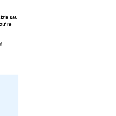
zonul 2019/20,
, care se află în
ui rapid
e pe teren.
 transmite
diul căștii
icei, decizia sau
ie o revizuire
.
l terenului