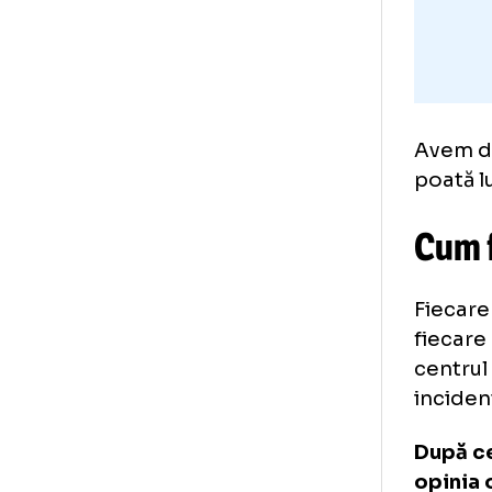
Ave
poa
Cu