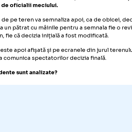
care meci din Bundesliga și, începând cu se
care meci din Bundesliga 2, are un arbitru VAR
trul de comandă VAR din Koln și poate reviz
identele care au loc pentru a ajuta arbitrul d
ă ce vizionează reluările TV, arbitrul VAR îi
nia omologului său din stadion prin interme
tate de oficialii meciului.
itrul de pe teren va semnaliza apoi, ca de ob
forma un pătrat cu mâinile pentru a semnala f
teren, fie că decizia inițială a fost modificată
izia este apoi afișată și pe ecranele din juru
tru a comunica spectatorilor decizia finală.