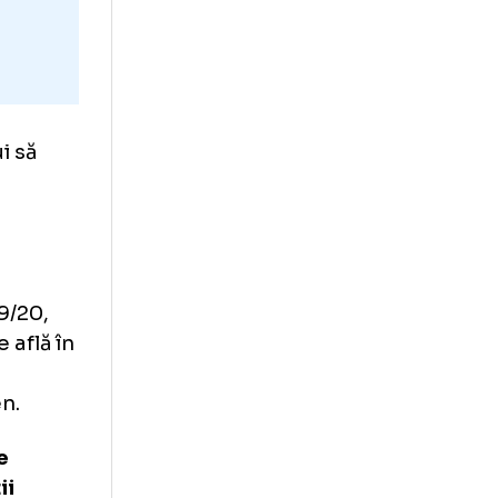
 ar trebui să
ld.de
.
liga