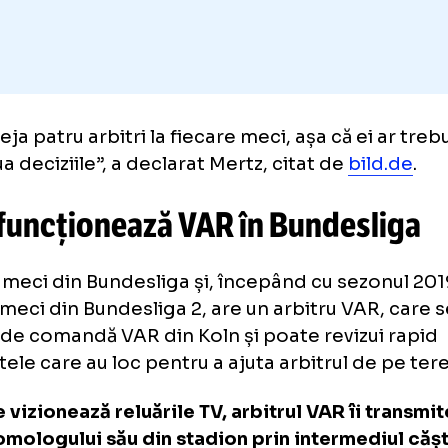
m deja patru arbitri la fiecare meci, așa că ei
tă lua deciziile”, a declarat Mertz, citat de
bi
m funcționează VAR în Bundes