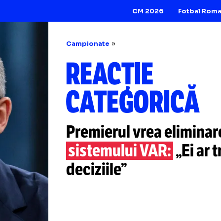
CM 2026
Campionate
REACȚIE
CATEGORI
Premierul vrea el
sistemului VAR:
„
deciziile”