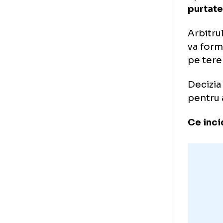
Fie
fie
cen
inc
Dup
opi
pur
Arb
va 
pe 
Dec
pen