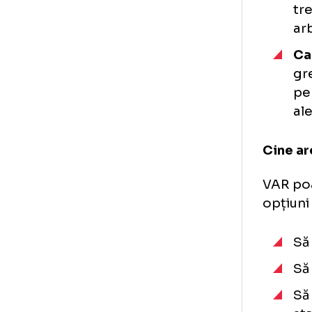
Exi
pri