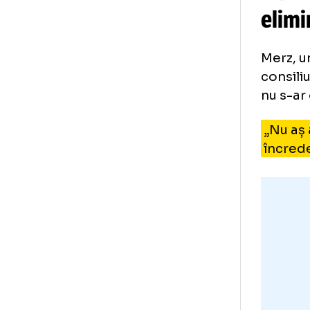
arb
are
Fr
el
Mer
con
nu 
„N
înc