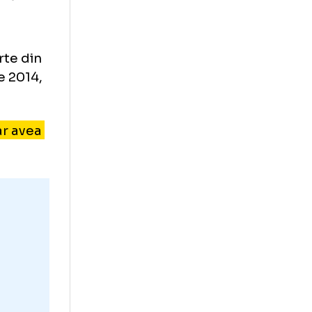
 Friedrich Merz,
împotriva
 făcut parte din
ă în iunie 2014,
 el și s-ar avea