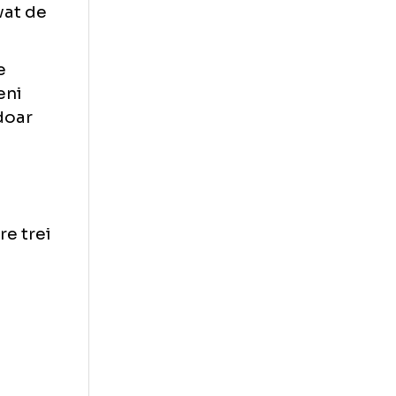
iza incidentele
 gol, inclusiv
 A fost anulat
? Arbitrii de
decat greșit un
orectă? Ar fi
t neobservat de
identitate
e interveni