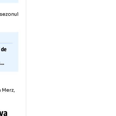
epând cu sezonul
 2.
balonului de
26 se
 marketing
tilitatea