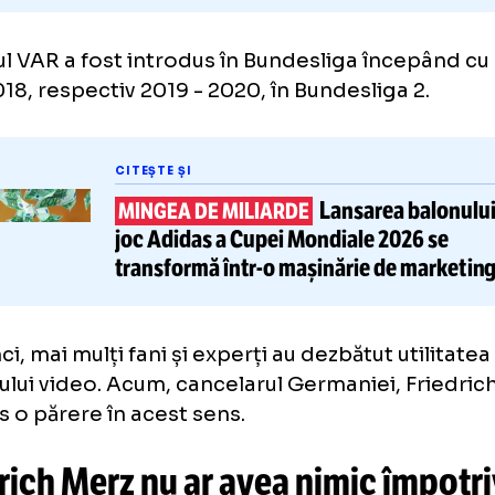
temul VAR a fost introdus în Bundesliga înc
7-2018, respectiv 2019 - 2020, în Bundesliga
CITEȘTE ȘI
Lansarea 
MINGEA DE MILIARDE
joc Adidas a Cupei Mondiale 20
transformă
într-o
mașinărie de
global
atunci, mai mulți fani și experți au dezbătut u