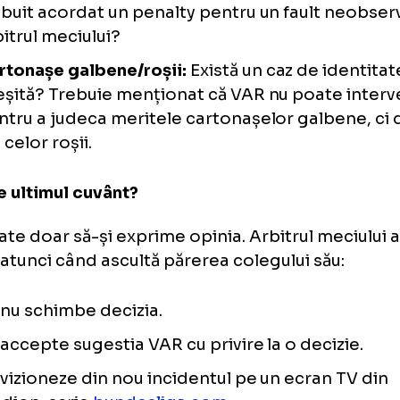
stă patru cazuri clare în care VAR poate anal
n intermediul reluărilor TV.
Goluri:
Au existat încălcări care au dus la un
offside, faulturi sau ieșirea mingii din joc?
corect un gol pentru o încălcare?
Cartonașe roșii:
Eliminarea este justificată
pe teren au omis vreun fault grav sau au ju
fault?
Penalty:
Decizia de a acorda penalty este c
trebuit acordat un penalty pentru un faul
arbitrul meciului?
Cartonașe galbene/roșii:
Există un caz de 
greșită? Trebuie menționat că VAR nu poat