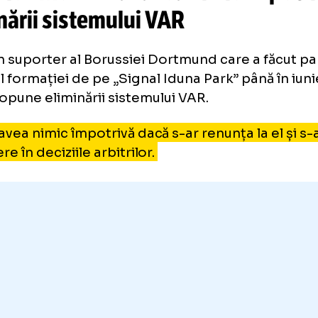
itrajului video. Acum, cancelarul Germaniei,
 emis o părere în acest sens.
iedrich Merz nu ar avea nimic 
iminării sistemului VAR
z, un suporter al Borussiei Dortmund care a
siliul formației de pe „Signal Iduna Park” pân
s-ar opune eliminării sistemului VAR.
u aș avea nimic împotrivă dacă s-ar renunța la
redere în deciziile arbitrilor.