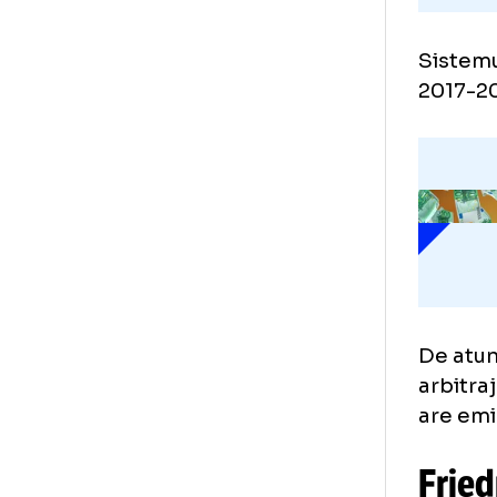
Sis
201
De 