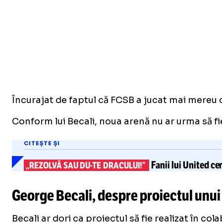
Încurajat de faptul că FCSB a jucat mai mereu c
Conform lui Becali, noua arenă nu ar urma să fie
CITEȘTE ȘI
Fanii lui United ce
„REZOLVĂ SAU
DU-TE
DRACULUI!”
George Becali, despre proiectul unui
Becali ar dori ca proiectul să fie realizat în co