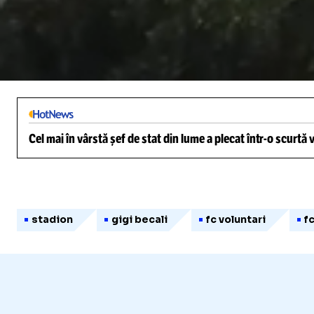
/
Unmute
Cel mai în vârstă șef de stat din lume a plecat într-o scurtă
stadion
gigi becali
fc voluntari
f