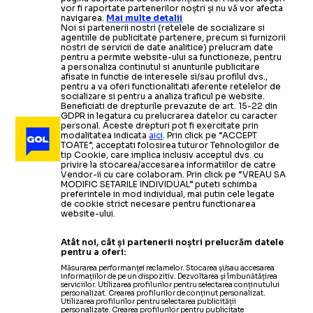
vor fi raportate partenerilor noștri și nu vă vor afecta
navigarea.
Mai multe detalii
Noi si partenerii nostri (retelele de socializare si
agentiile de publicitate partenere, precum si furnizorii
nostri de servicii de date analitice) prelucram date
pentru a permite website-ului sa functioneze, pentru
a personaliza continutul si anunturile publicitare
afisate in functie de interesele si/sau profilul dvs.,
pentru a va oferi functionalitati aferente retelelor de
socializare si pentru a analiza traficul pe website.
Beneficiati de drepturile prevazute de art. 15-22 din
GDPR in legatura cu prelucrarea datelor cu caracter
personal. Aceste drepturi pot fi exercitate prin
modalitatea indicata
aici
. Prin click pe “ACCEPT
TOATE”, acceptati folosirea tuturor Tehnologiilor de
tip Cookie, care implica inclusiv acceptul dvs. cu
privire la stocarea/accesarea informatiilor de catre
Vendor-ii cu care colaboram. Prin click pe “VREAU SA
MODIFIC SETARILE INDIVIDUAL” puteti schimba
preferintele in mod individual, mai putin cele legate
de cookie strict necesare pentru functionarea
website-ului.
Atât noi, cât și partenerii noștri prelucrăm datele
pentru a oferi:
Măsurarea performanței reclamelor. Stocarea și/sau accesarea
informațiilor de pe un dispozitiv. Dezvoltarea și îmbunătățirea
serviciilor. Utilizarea profilurilor pentru selectarea conținutului
personalizat. Crearea profilurilor de conținut personalizat.
Utilizarea profilurilor pentru selectarea publicității
personalizate. Crearea profilurilor pentru publicitate