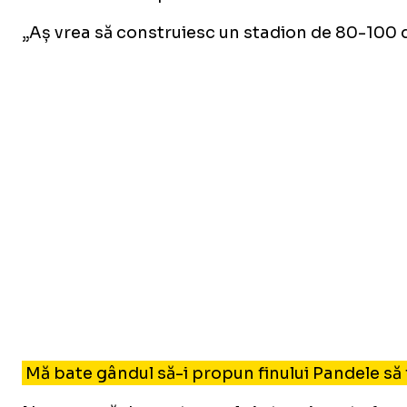
„Aș vrea să construiesc un stadion de 80-100 de 
Mă bate gândul să-i propun finului Pandele să 