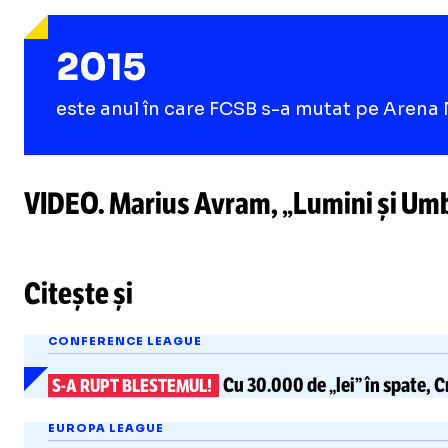
2015
este anul în care FCSB s-a mutat pe Arena
VIDEO. Marius Avram, „Lumini și Umbre”
Citește și
CONFERENCE LEAGUE
Cu 30.000 de „lei” în spate, C
S-A
RUPT BLESTEMUL!
EUROPA LEAGUE