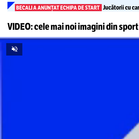
Jucătorii cu ca
BECALI A ANUNȚAT ECHIPA DE START
VIDEO: cele mai noi imagini din sport
Unmute