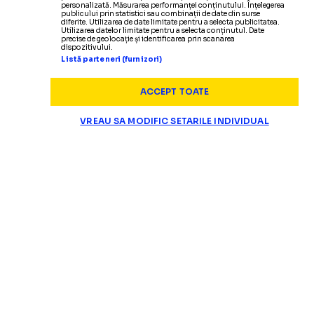
personalizată. Măsurarea performanței conținutului. Înțelegerea
publicului prin statistici sau combinații de date din surse
diferite. Utilizarea de date limitate pentru a selecta publicitatea.
Utilizarea datelor limitate pentru a selecta conținutul. Date
precise de geolocație și identificarea prin scanarea
dispozitivului.
Listă parteneri (furnizori)
ACCEPT TOATE
VREAU SA MODIFIC SETARILE INDIVIDUAL