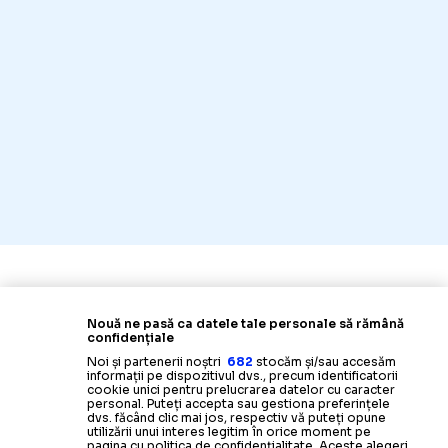
Nouă ne pasă ca datele tale personale să rămână
confidențiale
Noi și partenerii noștri
682
stocăm și/sau accesăm
informații pe dispozitivul dvs., precum identificatorii
cookie unici pentru prelucrarea datelor cu caracter
personal. Puteți accepta sau gestiona preferințele
dvs. făcând clic mai jos, respectiv vă puteți opune
utilizării unui interes legitim în orice moment pe
pagina cu politica de confidențialitate. Aceste alegeri