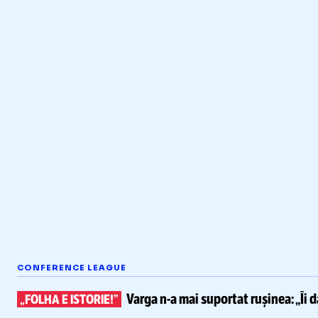
CONFERENCE LEAGUE
Varga
n-a
mai suportat rușinea:
„Îi 
„FOLHA E ISTORIE!”