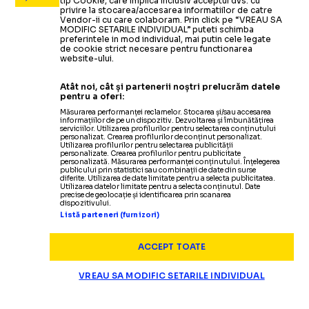
tip Cookie, care implica inclusiv acceptul dvs. cu
privire la stocarea/accesarea informatiilor de catre
Vendor-ii cu care colaboram. Prin click pe “VREAU SA
MODIFIC SETARILE INDIVIDUAL” puteti schimba
preferintele in mod individual, mai putin cele legate
de cookie strict necesare pentru functionarea
website-ului.
Atât noi, cât și partenerii noștri prelucrăm datele
pentru a oferi:
Măsurarea performanței reclamelor. Stocarea și/sau accesarea
informațiilor de pe un dispozitiv. Dezvoltarea și îmbunătățirea
serviciilor. Utilizarea profilurilor pentru selectarea conținutului
personalizat. Crearea profilurilor de conținut personalizat.
Utilizarea profilurilor pentru selectarea publicității
personalizate. Crearea profilurilor pentru publicitate
personalizată. Măsurarea performanței conținutului. Înțelegerea
publicului prin statistici sau combinații de date din surse
diferite. Utilizarea de date limitate pentru a selecta publicitatea.
Utilizarea datelor limitate pentru a selecta conținutul. Date
precise de geolocație și identificarea prin scanarea
dispozitivului.
Listă parteneri (furnizori)
ACCEPT TOATE
VREAU SA MODIFIC SETARILE INDIVIDUAL