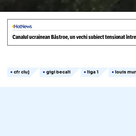
/
Unmute
Canalul ucrainean Bâstroe, un vechi subiect tensionat între
cfr cluj
gigi becali
liga 1
louis mu