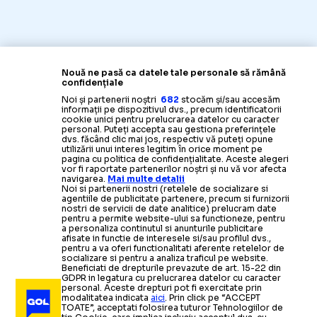
Nouă ne pasă ca datele tale personale să rămână
confidențiale
Noi și partenerii noștri
682
stocăm și/sau accesăm
informații pe dispozitivul dvs., precum identificatorii
cookie unici pentru prelucrarea datelor cu caracter
personal. Puteți accepta sau gestiona preferințele
dvs. făcând clic mai jos, respectiv vă puteți opune
utilizării unui interes legitim în orice moment pe
pagina cu politica de confidențialitate. Aceste alegeri
vor fi raportate partenerilor noștri și nu vă vor afecta
navigarea.
Mai multe detalii
Noi si partenerii nostri (retelele de socializare si
agentiile de publicitate partenere, precum si furnizorii
nostri de servicii de date analitice) prelucram date
pentru a permite website-ului sa functioneze, pentru
a personaliza continutul si anunturile publicitare
afisate in functie de interesele si/sau profilul dvs.,
pentru a va oferi functionalitati aferente retelelor de
socializare si pentru a analiza traficul pe website.
Beneficiati de drepturile prevazute de art. 15-22 din
GDPR in legatura cu prelucrarea datelor cu caracter
personal. Aceste drepturi pot fi exercitate prin
modalitatea indicata
aici
. Prin click pe “ACCEPT
TOATE”, acceptati folosirea tuturor Tehnologiilor de