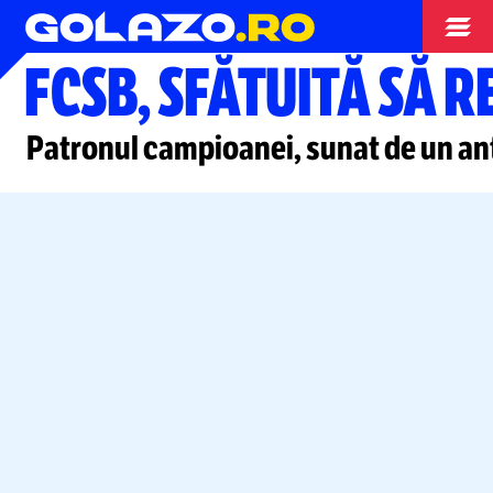
Superliga
FCSB, SFĂTUITĂ SĂ R
Patronul campioanei, sunat de un ant