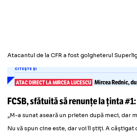
Atacantul de la CFR a fost golgheterul Superligi
CITEȘTE ȘI
Mircea Rednic,
du
ATAC DIRECT LA MIRCEA LUCESCU
FCSB, sfătuită să renunțe la ținta #1
„M-a sunat aseară un prieten după meci, dar 
Nu vă spun cine este, dar voi îl știți. A câștiga