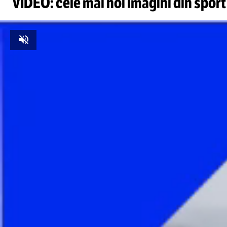
VIDEO: cele mai noi imagini din sport
Unmute
Foto
1
/
7
:
CFR - FCSB, meci FOTO Sportpictures (1).jpg