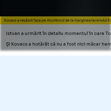
Kovacs a revăzut faza pe monitorul de la marginea terenului 
Istvan a urmărit în detaliu momentul în care T
Și Kovacs a hotărât că nu a fost nici măcar henț,