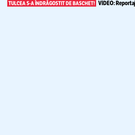
VIDEO:
Reportaj
TULCEA
S-A
ÎNDRĂGOSTIT DE BASCHET!