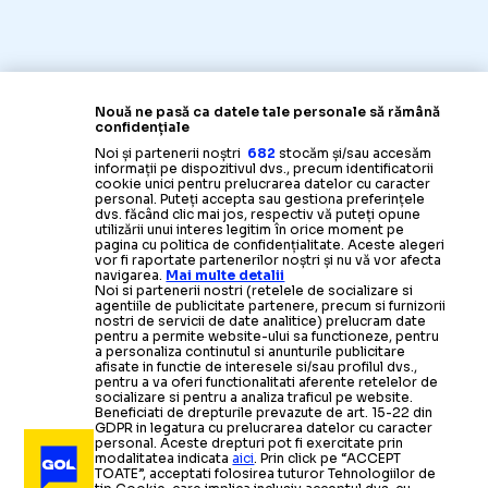
Nouă ne pasă ca datele tale personale să rămână
confidențiale
Noi și partenerii noștri
682
stocăm și/sau accesăm
informații pe dispozitivul dvs., precum identificatorii
cookie unici pentru prelucrarea datelor cu caracter
personal. Puteți accepta sau gestiona preferințele
dvs. făcând clic mai jos, respectiv vă puteți opune
utilizării unui interes legitim în orice moment pe
pagina cu politica de confidențialitate. Aceste alegeri
vor fi raportate partenerilor noștri și nu vă vor afecta
navigarea.
Mai multe detalii
Noi si partenerii nostri (retelele de socializare si
agentiile de publicitate partenere, precum si furnizorii
nostri de servicii de date analitice) prelucram date
pentru a permite website-ului sa functioneze, pentru
a personaliza continutul si anunturile publicitare
afisate in functie de interesele si/sau profilul dvs.,
pentru a va oferi functionalitati aferente retelelor de
socializare si pentru a analiza traficul pe website.
Beneficiati de drepturile prevazute de art. 15-22 din
GDPR in legatura cu prelucrarea datelor cu caracter
personal. Aceste drepturi pot fi exercitate prin
modalitatea indicata
aici
. Prin click pe “ACCEPT
TOATE”, acceptati folosirea tuturor Tehnologiilor de