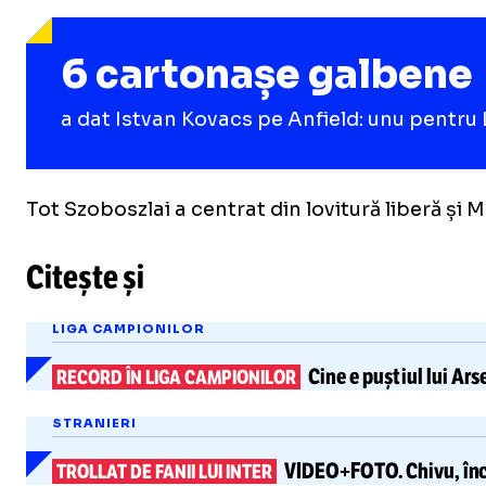
6 cartonașe galbene
a dat Istvan Kovacs pe Anfield: unu pentru 
Tot Szoboszlai a centrat din lovitură liberă și Mac
Citește și
LIGA CAMPIONILOR
Cine e puștiul lui Ars
RECORD ÎN LIGA CAMPIONILOR
STRANIERI
VIDEO+FOTO.
Chivu, în
TROLLAT DE FANII LUI INTER