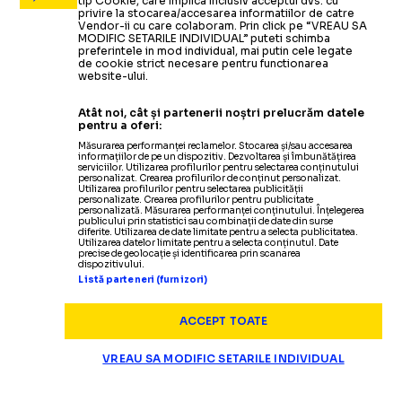
tip Cookie, care implica inclusiv acceptul dvs. cu
privire la stocarea/accesarea informatiilor de catre
Vendor-ii cu care colaboram. Prin click pe “VREAU SA
MODIFIC SETARILE INDIVIDUAL” puteti schimba
preferintele in mod individual, mai putin cele legate
de cookie strict necesare pentru functionarea
website-ului.
Atât noi, cât și partenerii noștri prelucrăm datele
pentru a oferi:
Măsurarea performanței reclamelor. Stocarea și/sau accesarea
informațiilor de pe un dispozitiv. Dezvoltarea și îmbunătățirea
serviciilor. Utilizarea profilurilor pentru selectarea conținutului
personalizat. Crearea profilurilor de conținut personalizat.
Utilizarea profilurilor pentru selectarea publicității
personalizate. Crearea profilurilor pentru publicitate
personalizată. Măsurarea performanței conținutului. Înțelegerea
publicului prin statistici sau combinații de date din surse
diferite. Utilizarea de date limitate pentru a selecta publicitatea.
Utilizarea datelor limitate pentru a selecta conținutul. Date
precise de geolocație și identificarea prin scanarea
dispozitivului.
Listă parteneri (furnizori)
ACCEPT TOATE
VREAU SA MODIFIC SETARILE INDIVIDUAL