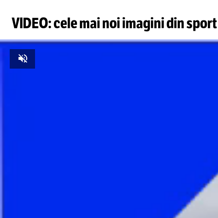
VIDEO: cele mai noi imagini din sport
Unmute