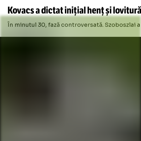
Kovacs a dictat inițial henț și lovitur
În minutul 30, fază controversată. Szoboszlai a 