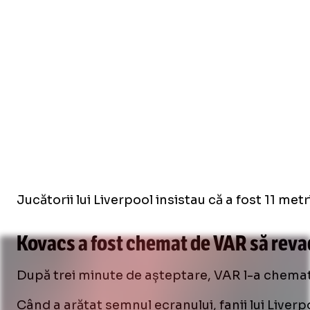
Jucătorii lui Liverpool insistau că a fost 11 me
Kovacs a fost chemat de VAR să revad
După trei minute de așteptare, VAR l-a chemat
Când a arătat semnul ecranului, fanii lui Liverpo