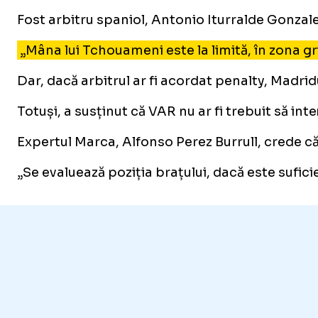
Fost arbitru spaniol, Antonio Iturralde Gonzal
„Mâna lui Tchouameni este la limită, în zona gri
Dar, dacă arbitrul ar fi acordat penalty, Madridu
Totuși, a susținut că VAR nu ar fi trebuit să inte
Expertul Marca, Alfonso Perez Burrull, crede că 
„Se evaluează poziția brațului, dacă este sufic