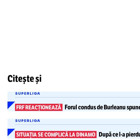
Citește și
SUPERLIGA
Forul condus de Burleanu spun
FRF REACȚIONEAZĂ
SUPERLIGA
După ce
l-a
pierdu
SITUAȚIA SE COMPLICĂ LA DINAMO