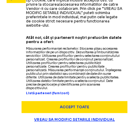
tip Cookie, care implica inclusiv acceptul dvs. cu
privire la stocarea/accesarea informatiilor de catre
Vendor-ii cu care colaboram. Prin click pe “VREAU SA
MODIFIC SETARILE INDIVIDUAL” puteti schimba
preferintele in mod individual, mai putin cele legate
de cookie strict necesare pentru functionarea
website-ului.
Atât noi, cât și partenerii noștri prelucrăm datele
pentru a oferi:
Măsurarea performanței reclamelor. Stocarea și/sau accesarea
informațiilor de pe un dispozitiv. Dezvoltarea și îmbunătățirea
serviciilor. Utilizarea profilurilor pentru selectarea conținutului
personalizat. Crearea profilurilor de conținut personalizat.
Utilizarea profilurilor pentru selectarea publicității
personalizate. Crearea profilurilor pentru publicitate
personalizată. Măsurarea performanței conținutului. Înțelegerea
publicului prin statistici sau combinații de date din surse
diferite. Utilizarea de date limitate pentru a selecta publicitatea.
Utilizarea datelor limitate pentru a selecta conținutul. Date
precise de geolocație și identificarea prin scanarea
dispozitivului.
Listă parteneri (furnizori)
ACCEPT TOATE
VREAU SA MODIFIC SETARILE INDIVIDUAL