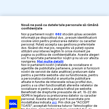
Nouă ne pasă ca datele tale personale să rămână
confidențiale
Noi și partenerii noștri
682
stocăm și/sau accesăm
informații pe dispozitivul dvs., precum identificatorii
cookie unici pentru prelucrarea datelor cu caracter
personal. Puteți accepta sau gestiona preferințele
dvs. făcând clic mai jos, respectiv vă puteți opune
utilizării unui interes legitim în orice moment pe
pagina cu politica de confidențialitate. Aceste alegeri
vor fi raportate partenerilor noștri și nu vă vor afecta
navigarea.
Mai multe detalii
Noi si partenerii nostri (retelele de socializare si
agentiile de publicitate partenere, precum si furnizorii
nostri de servicii de date analitice) prelucram date
pentru a permite website-ului sa functioneze, pentru
a personaliza continutul si anunturile publicitare
afisate in functie de interesele si/sau profilul dvs.,
pentru a va oferi functionalitati aferente retelelor de
socializare si pentru a analiza traficul pe website.
Beneficiati de drepturile prevazute de art. 15-22 din
GDPR in legatura cu prelucrarea datelor cu caracter
personal. Aceste drepturi pot fi exercitate prin
modalitatea indicata
aici
. Prin click pe “ACCEPT
TOATE”, acceptati folosirea tuturor Tehnologiilor de