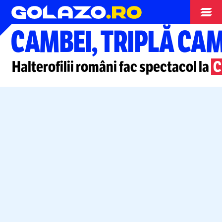
Alte sporturi
CAMBEI, TRIPLĂ C
Halterofilii români fac spectacol la
C