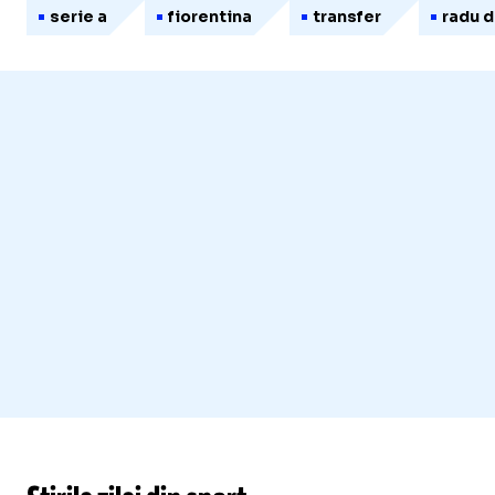
serie a
fiorentina
transfer
radu d