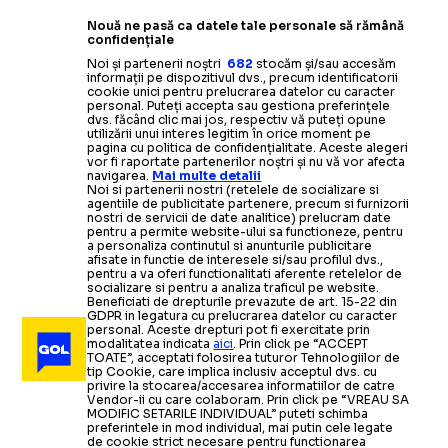
Nouă ne pasă ca datele tale personale să rămână
confidențiale
Noi și partenerii noștri
682
stocăm și/sau accesăm
informații pe dispozitivul dvs., precum identificatorii
cookie unici pentru prelucrarea datelor cu caracter
personal. Puteți accepta sau gestiona preferințele
dvs. făcând clic mai jos, respectiv vă puteți opune
utilizării unui interes legitim în orice moment pe
pagina cu politica de confidențialitate. Aceste alegeri
vor fi raportate partenerilor noștri și nu vă vor afecta
navigarea.
Mai multe detalii
Noi si partenerii nostri (retelele de socializare si
agentiile de publicitate partenere, precum si furnizorii
nostri de servicii de date analitice) prelucram date
pentru a permite website-ului sa functioneze, pentru
a personaliza continutul si anunturile publicitare
afisate in functie de interesele si/sau profilul dvs.,
pentru a va oferi functionalitati aferente retelelor de
socializare si pentru a analiza traficul pe website.
Beneficiati de drepturile prevazute de art. 15-22 din
GDPR in legatura cu prelucrarea datelor cu caracter
personal. Aceste drepturi pot fi exercitate prin
modalitatea indicata
aici
. Prin click pe “ACCEPT
TOATE”, acceptati folosirea tuturor Tehnologiilor de
tip Cookie, care implica inclusiv acceptul dvs. cu
privire la stocarea/accesarea informatiilor de catre
Vendor-ii cu care colaboram. Prin click pe “VREAU SA
MODIFIC SETARILE INDIVIDUAL” puteti schimba
preferintele in mod individual, mai putin cele legate
de cookie strict necesare pentru functionarea