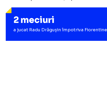
2 meciuri
a jucat Radu Drăgușin împotriva Fiorentinei