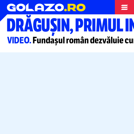
Stranieri
DRĂGUȘIN, PRIMUL I
VIDEO.
Fundașul român dezvăluie cum 