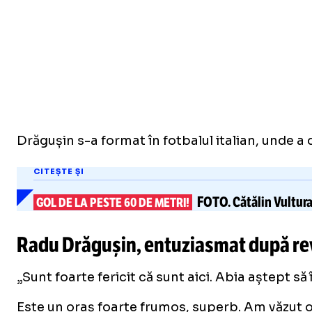
Drăgușin s-a format în fotbalul italian, unde 
CITEȘTE ȘI
FOTO.
Cătălin Vultur
GOL DE LA PESTE 60 DE METRI!
Radu Drăgușin, entuziasmat după rev
„Sunt foarte fericit că sunt aici. Abia aștept să
Este un oraș foarte frumos, superb. Am văzut 