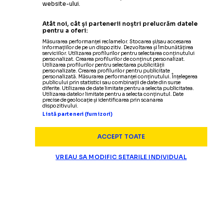
website-ului.
Atât noi, cât și partenerii noștri prelucrăm datele
pentru a oferi:
Măsurarea performanței reclamelor. Stocarea și/sau accesarea
informațiilor de pe un dispozitiv. Dezvoltarea și îmbunătățirea
serviciilor. Utilizarea profilurilor pentru selectarea conținutului
personalizat. Crearea profilurilor de conținut personalizat.
Utilizarea profilurilor pentru selectarea publicității
personalizate. Crearea profilurilor pentru publicitate
personalizată. Măsurarea performanței conținutului. Înțelegerea
publicului prin statistici sau combinații de date din surse
diferite. Utilizarea de date limitate pentru a selecta publicitatea.
Utilizarea datelor limitate pentru a selecta conținutul. Date
precise de geolocație și identificarea prin scanarea
dispozitivului.
Listă parteneri (furnizori)
ACCEPT TOATE
VREAU SA MODIFIC SETARILE INDIVIDUAL