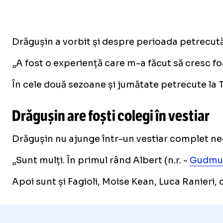
Drăgușin a vorbit și despre perioada petrecută
„A fost o experiență care m-a făcut să cresc foa
În cele două sezoane și jumătate petrecute la 
Drăgușin are foști colegi în vestiar
Drăgușin nu ajunge într-un vestiar complet necu
„Sunt mulți. În primul rând Albert (n.r. -
Gudmu
Apoi sunt și Fagioli, Moise Kean, Luca Ranieri, 