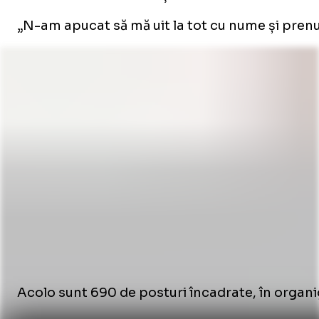
„N-am apucat să mă uit la tot cu nume și prenum
Acolo sunt 690 de posturi încadrate, în organig