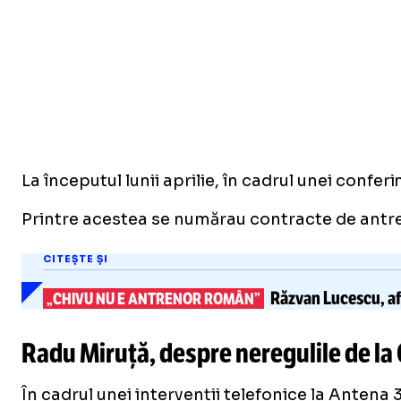
La începutul lunii aprilie, în cadrul unei confer
Printre acestea se numărau contracte de antren
CITEȘTE ȘI
Răzvan Lucescu,
a
„CHIVU NU E ANTRENOR ROMÂN”
Radu Miruță, despre neregulile de la 
În cadrul unei intervenții telefonice la Antena 