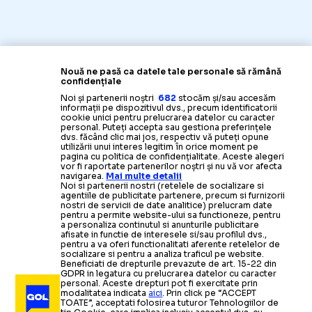
Nouă ne pasă ca datele tale personale să rămână
confidențiale
Noi și partenerii noștri
682
stocăm și/sau accesăm
informații pe dispozitivul dvs., precum identificatorii
cookie unici pentru prelucrarea datelor cu caracter
personal. Puteți accepta sau gestiona preferințele
dvs. făcând clic mai jos, respectiv vă puteți opune
utilizării unui interes legitim în orice moment pe
pagina cu politica de confidențialitate. Aceste alegeri
vor fi raportate partenerilor noștri și nu vă vor afecta
navigarea.
Mai multe detalii
Noi si partenerii nostri (retelele de socializare si
agentiile de publicitate partenere, precum si furnizorii
nostri de servicii de date analitice) prelucram date
pentru a permite website-ului sa functioneze, pentru
a personaliza continutul si anunturile publicitare
afisate in functie de interesele si/sau profilul dvs.,
pentru a va oferi functionalitati aferente retelelor de
socializare si pentru a analiza traficul pe website.
Beneficiati de drepturile prevazute de art. 15-22 din
GDPR in legatura cu prelucrarea datelor cu caracter
personal. Aceste drepturi pot fi exercitate prin
EUROPA LEAGUE
modalitatea indicata
aici
. Prin click pe “ACCEPT
TOATE”, acceptati folosirea tuturor Tehnologiilor de