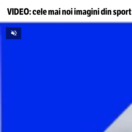
VIDEO: cele mai noi imagini din sport
Unmute