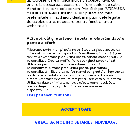
tip Cookie, care implica inclusiv acceptul dvs. cu
FOTO.
Abia se 
MOMENTE DE PANICĂ LA KUPS
-
CRAIOVA
privire la stocarea/accesarea informatiilor de catre
Vendor-ii cu care colaboram. Prin click pe “VREAU SA
MODIFIC SETARILE INDIVIDUAL” puteti schimba
preferintele in mod individual, mai putin cele legate
de cookie strict necesare pentru functionarea
website-ului.
Atât noi, cât și partenerii noștri prelucrăm datele
pentru a oferi:
Măsurarea performanței reclamelor. Stocarea și/sau accesarea
informațiilor de pe un dispozitiv. Dezvoltarea și îmbunătățirea
serviciilor. Utilizarea profilurilor pentru selectarea conținutului
personalizat. Crearea profilurilor de conținut personalizat.
Utilizarea profilurilor pentru selectarea publicității
personalizate. Crearea profilurilor pentru publicitate
personalizată. Măsurarea performanței conținutului. Înțelegerea
publicului prin statistici sau combinații de date din surse
diferite. Utilizarea de date limitate pentru a selecta publicitatea.
Utilizarea datelor limitate pentru a selecta conținutul. Date
precise de geolocație și identificarea prin scanarea
dispozitivului.
Listă parteneri (furnizori)
ACCEPT TOATE
VREAU SA MODIFIC SETARILE INDIVIDUAL