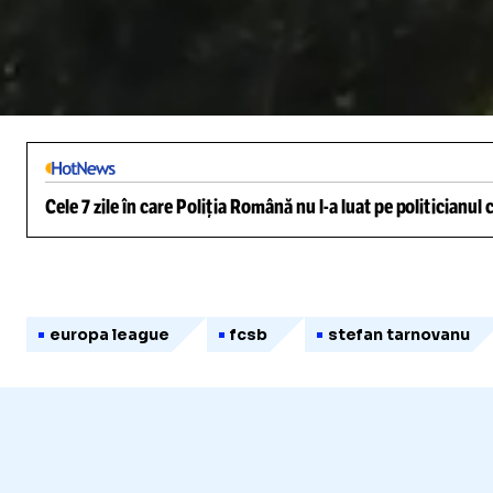
/
Unmute
Cele 7 zile în care Poliția Română nu l-a luat pe politicianu
europa league
fcsb
stefan tarnovanu