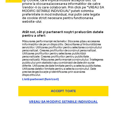
tip Cookie, care implica inclusiv acceptul dvs. cu
privire la stocarea/accesarea informatiilor de catre
Vendor-ii cu care colaboram. Prin click pe “VREAU SA
MODIFIC SETARILE INDIVIDUAL” puteti schimba
preferintele in mod individual, mai putin cele legate
de cookie strict necesare pentru functionarea
website-ului.
Atât noi, cât și partenerii noștri prelucrăm datele
pentru a oferi:
Măsurarea performanței reclamelor. Stocarea și/sau accesarea
informațiilor de pe un dispozitiv. Dezvoltarea și îmbunătățirea
serviciilor. Utilizarea profilurilor pentru selectarea conținutului
personalizat. Crearea profilurilor de conținut personalizat.
Utilizarea profilurilor pentru selectarea publicității
personalizate. Crearea profilurilor pentru publicitate
personalizată. Măsurarea performanței conținutului. Înțelegerea
publicului prin statistici sau combinații de date din surse
diferite. Utilizarea de date limitate pentru a selecta publicitatea.
Utilizarea datelor limitate pentru a selecta conținutul. Date
precise de geolocație și identificarea prin scanarea
dispozitivului.
Listă parteneri (furnizori)
ACCEPT TOATE
VREAU SA MODIFIC SETARILE INDIVIDUAL
CAMPIONATUL MONDIAL