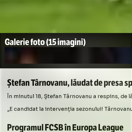
Galerie foto
(15 imagini)
Ștefan Târnovanu, lăudat de presa s
În minutul 18, Ștefan Târnovanu a respins, de lâ
„E candidat la intervenția sezonului! Târnovanu
Programul FCSB în Europa League
Foto
2
/
15
:
Go