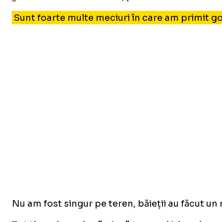
Sunt foarte multe meciuri în care am primit gol
Nu am fost singur pe teren, băieții au făcut un 