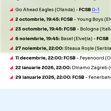
Go Ahead Eagles (Olanda) -
FCSB
0-1
2 octombrie, 19:45:
FCSB
- Young Boys (El
23 octombrie, 19:45:
FCSB
- Bologna (Itali
Foto
1
/
15
:
Go Ahead Eagles - FCSB, meci
6 noiembrie, 19:45:
Basel (Elveția) -
FCSB
27 noiembrie, 22:00:
Steaua Roșie (Serbia
11 decembrie, 22:00:
FCSB
- Feyenoord (O
22 ianuarie 2026, 22:00:
Dinamo Zagreb (C
29 ianuarie 2026, 22:00:
FCSB
- Fenerbahc