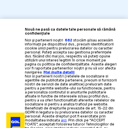
Nouă ne pasă ca datele tale personale să rămână
confidențiale
Noi și partenerii noștri
682
stocăm și/sau accesăm
informații pe dispozitivul dvs., precum identificatorii
cookie unici pentru prelucrarea datelor cu caracter
personal. Puteți accepta sau gestiona preferințele
dvs. făcând clic mai jos, respectiv vă puteți opune
utilizării unui interes legitim în orice moment pe
pagina cu politica de confidențialitate. Aceste alegeri
vor fi raportate partenerilor noștri și nu vă vor afecta
navigarea.
Mai multe detalii
Noi si partenerii nostri (retelele de socializare si
agentiile de publicitate partenere, precum si furnizorii
nostri de servicii de date analitice) prelucram date
pentru a permite website-ului sa functioneze, pentru
a personaliza continutul si anunturile publicitare
afisate in functie de interesele si/sau profilul dvs.,
pentru a va oferi functionalitati aferente retelelor de
socializare si pentru a analiza traficul pe website.
Beneficiati de drepturile prevazute de art. 15-22 din
GDPR in legatura cu prelucrarea datelor cu caracter
personal. Aceste drepturi pot fi exercitate prin
modalitatea indicata
aici
. Prin click pe “ACCEPT
TOATE”, acceptati folosirea tuturor Tehnologiilor de