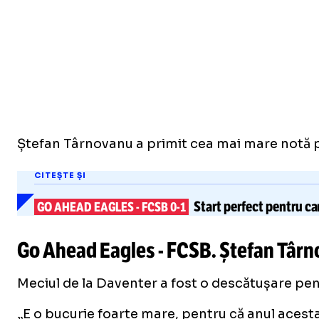
Ștefan Târnovanu a primit cea mai mare notă p
CITEȘTE ȘI
Start perfect pentru c
GO AHEAD EAGLES
-
FCSB 0-1
Go Ahead Eagles - FCSB. Ștefan Târno
Meciul de la Daventer a fost o descătușare pent
„E o bucurie foarte mare, pentru că anul acesta