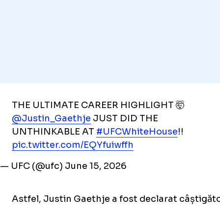
THE ULTIMATE CAREER HIGHLIGHT 🤯
@Justin_Gaethje
JUST DID THE
UNTHINKABLE AT
#UFCWhiteHouse
!!
pic.twitter.com/EQYfuiwffh
— UFC (@ufc)
June 15, 2026
Astfel, Justin Gaethje a fost declarat câștigăto