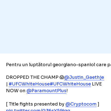
Pentru un luptătorul georgiano-spaniol care pân
DROPPED THE CHAMP 😱
@Justin_Gaethje
|
#UFCWhiteHouse
#UFCWhiteHouse
LIVE
NOW on
@ParamountPlus
!
[ Title fights presented by
@Cryptocom
]
pic.twitter.com/G36sY59igq