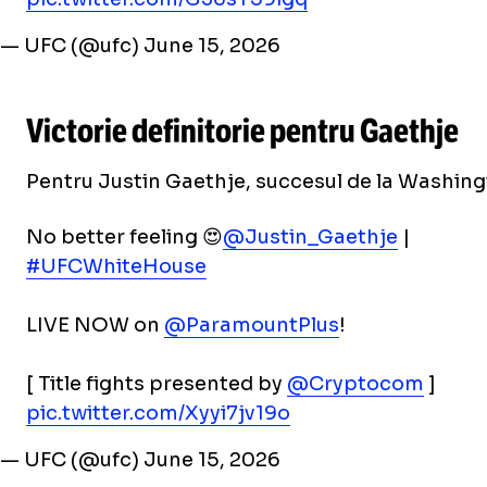
— UFC (@ufc)
June 15, 2026
Victorie definitorie pentru Gaethje
Pentru Justin Gaethje, succesul de la Washingt
No better feeling 😍
@Justin_Gaethje
|
#UFCWhiteHouse
LIVE NOW on
@ParamountPlus
!
[ Title fights presented by
@Cryptocom
]
pic.twitter.com/Xyyi7jv19o
— UFC (@ufc)
June 15, 2026