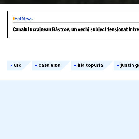
Canalul ucrainean Bâstroe, un vechi subiect tensionat între
ufc
casa alba
ilia topuria
justin 