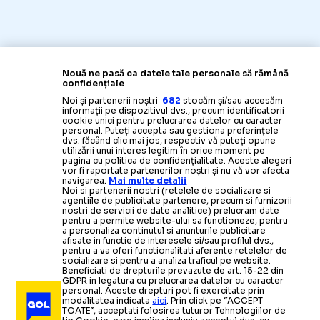
Nouă ne pasă ca datele tale personale să rămână
confidențiale
Noi și partenerii noștri
682
stocăm și/sau accesăm
informații pe dispozitivul dvs., precum identificatorii
cookie unici pentru prelucrarea datelor cu caracter
personal. Puteți accepta sau gestiona preferințele
dvs. făcând clic mai jos, respectiv vă puteți opune
utilizării unui interes legitim în orice moment pe
pagina cu politica de confidențialitate. Aceste alegeri
vor fi raportate partenerilor noștri și nu vă vor afecta
navigarea.
Mai multe detalii
Noi si partenerii nostri (retelele de socializare si
agentiile de publicitate partenere, precum si furnizorii
nostri de servicii de date analitice) prelucram date
pentru a permite website-ului sa functioneze, pentru
a personaliza continutul si anunturile publicitare
afisate in functie de interesele si/sau profilul dvs.,
pentru a va oferi functionalitati aferente retelelor de
socializare si pentru a analiza traficul pe website.
Beneficiati de drepturile prevazute de art. 15-22 din
GDPR in legatura cu prelucrarea datelor cu caracter
personal. Aceste drepturi pot fi exercitate prin
modalitatea indicata
aici
. Prin click pe “ACCEPT
TOATE”, acceptati folosirea tuturor Tehnologiilor de