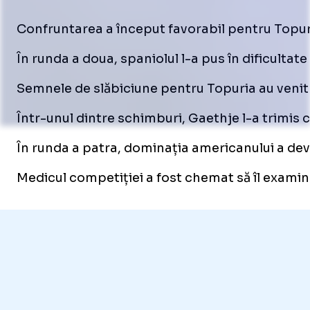
Confruntarea a început favorabil pentru Topuri
În runda a doua, spaniolul l-a pus în dificultat
Semnele de slăbiciune pentru Topuria au venit în
Într-unul dintre schimburi, Gaethje l-a trimis
În runda a patra, dominația americanului a deven
Medicul competiției a fost chemat să îl examine