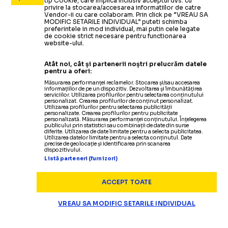
tip Cookie, care implica inclusiv acceptul dvs. cu
privire la stocarea/accesarea informatiilor de catre
Vendor-ii cu care colaboram. Prin click pe “VREAU SA
MODIFIC SETARILE INDIVIDUAL” puteti schimba
preferintele in mod individual, mai putin cele legate
de cookie strict necesare pentru functionarea
website-ului.
Atât noi, cât și partenerii noștri prelucrăm datele
pentru a oferi:
Măsurarea performanței reclamelor. Stocarea și/sau accesarea
informațiilor de pe un dispozitiv. Dezvoltarea și îmbunătățirea
serviciilor. Utilizarea profilurilor pentru selectarea conținutului
personalizat. Crearea profilurilor de conținut personalizat.
Utilizarea profilurilor pentru selectarea publicității
personalizate. Crearea profilurilor pentru publicitate
personalizată. Măsurarea performanței conținutului. Înțelegerea
publicului prin statistici sau combinații de date din surse
diferite. Utilizarea de date limitate pentru a selecta publicitatea.
Utilizarea datelor limitate pentru a selecta conținutul. Date
precise de geolocație și identificarea prin scanarea
dispozitivului.
Listă parteneri (furnizori)
ACCEPT TOATE
VREAU SA MODIFIC SETARILE INDIVIDUAL