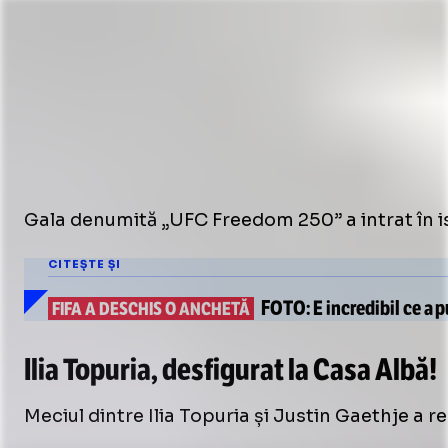
Gala denumită „UFC Freedom 250” a intrat în is
CITEȘTE ȘI
FOTO:
E incredibil
ce a p
FIFA A DESCHIS O ANCHETĂ
Ilia Topuria, desfigurat la Casa Albă!
Meciul dintre Ilia Topuria și Justin Gaethje a re