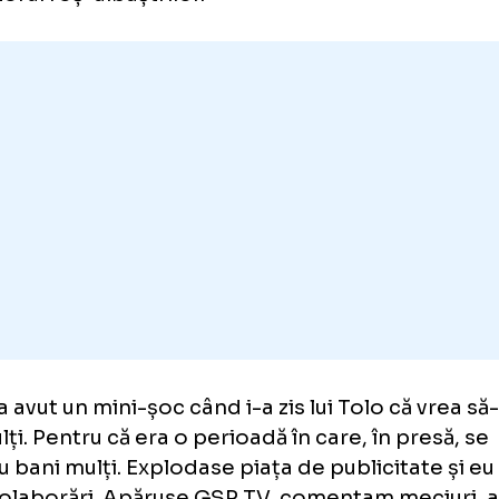
convins și Răzvan Burleanu.
Andrei Vochin, consilierul președintelui F
drei Vochin: „Becali
mi-ar
fi of
0.000 de euro ca să vin la Stea
hin a dezvăluit cu ce salariu a vrut să-l ad
anțatorul roș-albaștrilor.