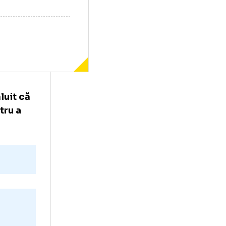
, a dezvăluit că
 2007 pentru a
te