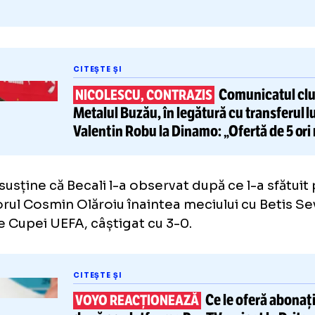
CITEȘTE ȘI
Comuni
NICOLESCU, CONTRAZIS
Metalul Buzău, în legătură cu tr
Valentin Robu
la Dinamo: „Ofert
mică”
hin susține că Becali l-a observat după ce l-
renorul Cosmin Olăroiu înaintea meciului cu 
imile Cupei UEFA, câștigat cu 3-0.