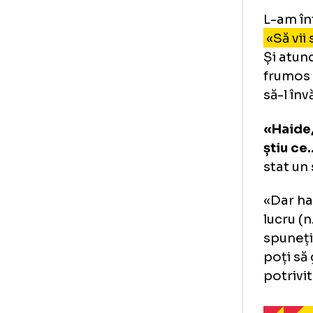
„L-
Cre
dom
«St
pos
pri
L-a
«Să
Și 
fru
să-
«Ha