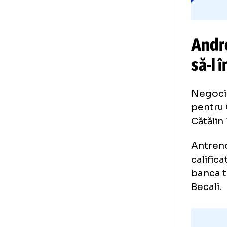
An
să
Neg
pen
Căt