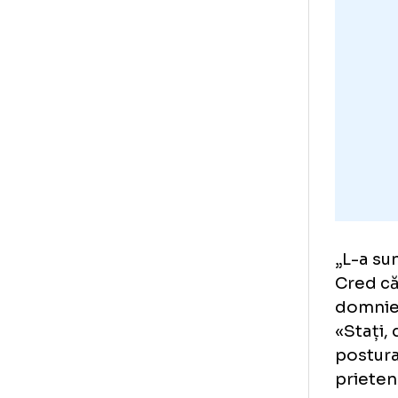
Ant
cal
ban
Bec