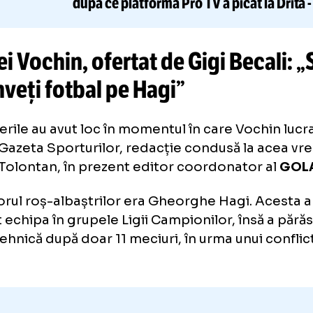
CITEȘTE ȘI
Ce le ofe
VOYO REACȚIONEAZĂ
după ce platforma Pro TV a picat
drei Vochin, ofertat de Gigi Bec
-l
înveți fotbal pe Hagi”
ocierile au avut loc în momentul în care Vo
tru Gazeta Sporturilor, redacție condusă l
ălin Tolontan, în prezent editor coordonato