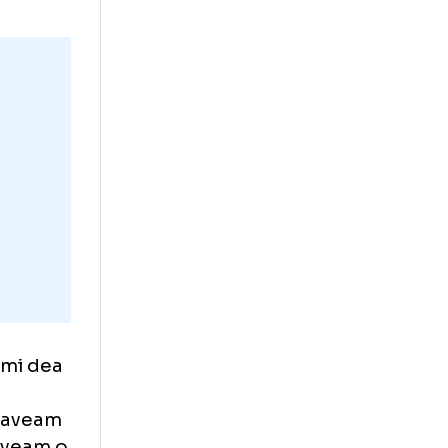
RF
erit
ua”
emenească