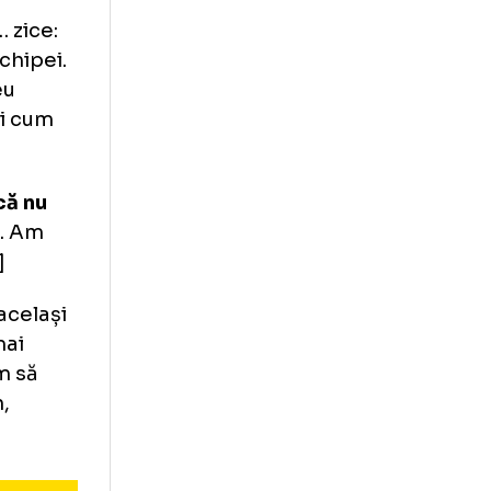
rbească cu mine.
unat. Stilul
e iau la Steaua!»
.
nisem cu el. Din
postura de
unsul lui… zice:
renorul echipei.
, vă rog eu
i așa?! Și cum
ă…».
discutăm, că nu