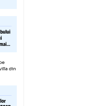
catul clubului
ansferul lui
ă de 5 ori mai
a sfătuit pe
Betis Sevilla din