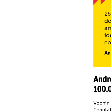
ști
sta
«Da
luc
spu
poț
pot