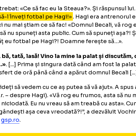
a sunat pe Tolo să-i spună dacă poate să vo
d că n-avea nici numărul de telefon. Și m-a s
niei sale:
«Să vii, că vreau să te iau. Gata, t
ați, domne, un pic». Eu, analitic. Mă mai întâl
tura ziarist-patron. Dar nu numai, ci și din 
eten cu MM […]
m întrebat: «Ce să fac eu la Steaua?». Și răsp
 vii să-l înveți fotbal pe Hagi!»
. Hagi era ant
atunci nu mai știam ce să fac! «Domnul Becali
mos să nu spuneți asta public. Cum să spuneț
l învăț eu fotbal pe Hagi?! Doamne ferește s
ide, bă, tată, lasă! Vino la mine la palat și 