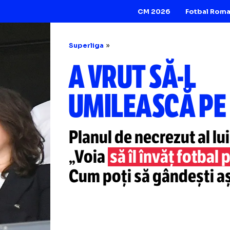
CM 2026
Superliga
A VRUT
SĂ-
UMILEASCĂ
Planul de necrezut
„Voia
să îl învăț 
Cum poți să gând