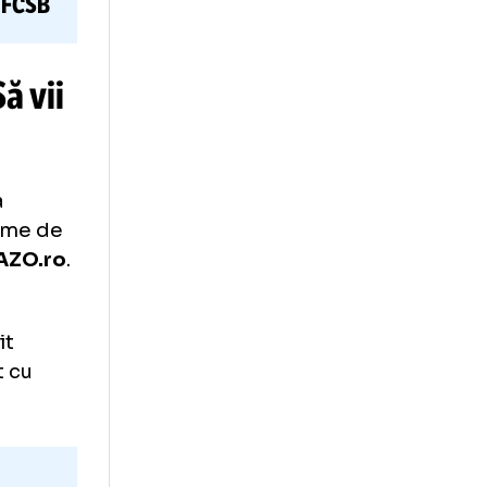
ră abonaților
 la Drita
-
FCSB
ali: „Să vii
chin lucra
a acea vreme de
r al
GOLAZO.ro
.