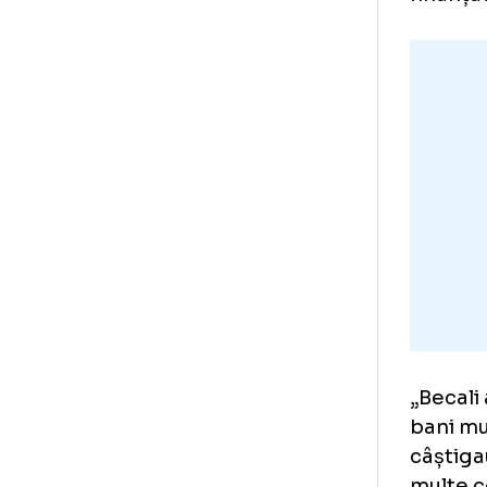
An
10
Voc
fin