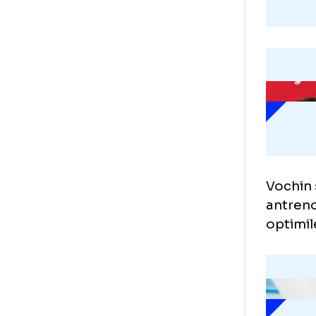
Voc
ant
opt