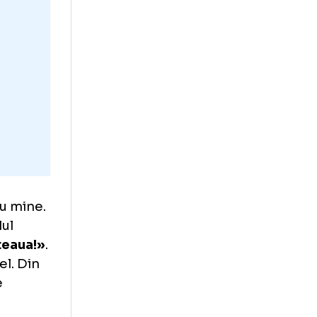
 Acesta a
ă a părăsit
i conflict cu