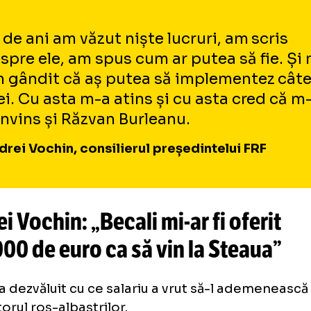
u ce…»
. [...] Prima și singura dată când am fo
t un sfert de oră până când a apărut domnul Be
r haideți să vedem cu ce aș putea să vă ajut»
ru (n.r. – despre Hagi). «Vă rog eu frumos, as
neți niciodată. Eu nu vreau să am treabă cu 
i să gândești așa ceva vreodată?!”, a dezvălu
rivit
gsp.ro
.
25 de ani am văzut niște lucruri, am 
despre ele, am spus cum ar putea să 
am gândit că aș putea să implemen
idei. Cu asta m-a atins și cu asta c