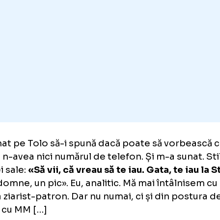
renorul roș-albaștrilor era Gheorghe Hagi.
ificat echipa în grupele Ligii Campionilor, îns
ca tehnică după doar 11 meciuri, în urma unu
ali.