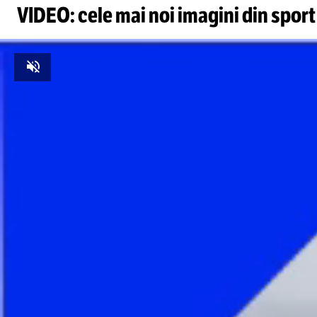
VIDEO: cele mai noi imagini din sport
Unmute