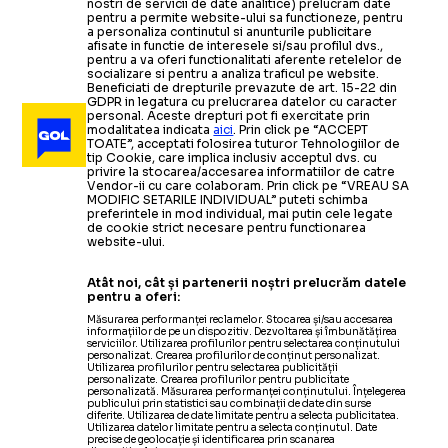
nostri de servicii de date analitice) prelucram date
pentru a permite website-ului sa functioneze, pentru
a personaliza continutul si anunturile publicitare
afisate in functie de interesele si/sau profilul dvs.,
pentru a va oferi functionalitati aferente retelelor de
socializare si pentru a analiza traficul pe website.
Beneficiati de drepturile prevazute de art. 15-22 din
GDPR in legatura cu prelucrarea datelor cu caracter
personal. Aceste drepturi pot fi exercitate prin
modalitatea indicata
aici
. Prin click pe “ACCEPT
TOATE”, acceptati folosirea tuturor Tehnologiilor de
tip Cookie, care implica inclusiv acceptul dvs. cu
privire la stocarea/accesarea informatiilor de catre
Vendor-ii cu care colaboram. Prin click pe “VREAU SA
MODIFIC SETARILE INDIVIDUAL” puteti schimba
preferintele in mod individual, mai putin cele legate
de cookie strict necesare pentru functionarea
website-ului.
Atât noi, cât și partenerii noștri prelucrăm datele
pentru a oferi:
Măsurarea performanței reclamelor. Stocarea și/sau accesarea
informațiilor de pe un dispozitiv. Dezvoltarea și îmbunătățirea
serviciilor. Utilizarea profilurilor pentru selectarea conținutului
personalizat. Crearea profilurilor de conținut personalizat.
Utilizarea profilurilor pentru selectarea publicității
personalizate. Crearea profilurilor pentru publicitate
personalizată. Măsurarea performanței conținutului. Înțelegerea
publicului prin statistici sau combinații de date din surse
diferite. Utilizarea de date limitate pentru a selecta publicitatea.
Utilizarea datelor limitate pentru a selecta conținutul. Date
precise de geolocație și identificarea prin scanarea