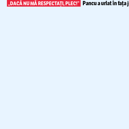
Pancu a urlat în fața 
„DACĂ NU MĂ RESPECTAȚI, PLEC!”