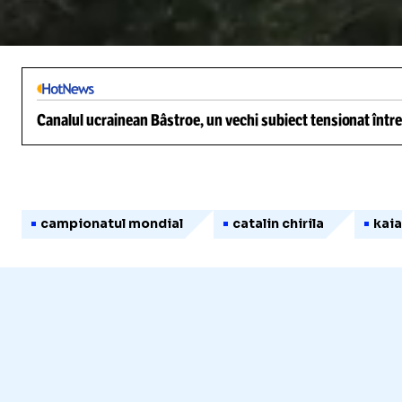
/
Unmute
Canalul ucrainean Bâstroe, un vechi subiect tensionat între
campionatul mondial
catalin chirila
kai