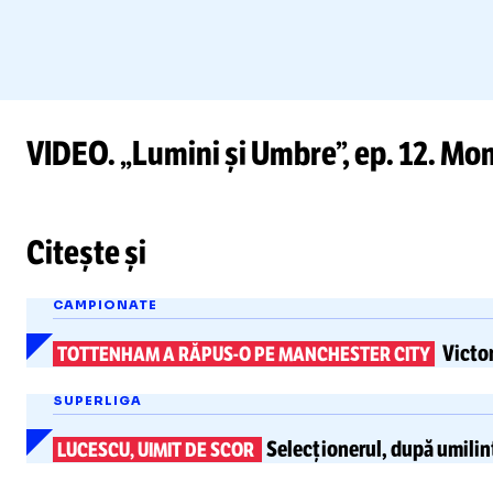
VIDEO. „Lumini și Umbre”, ep. 12. Mom
Citește și
CAMPIONATE
Victor
TOTTENHAM A
RĂPUS-O
PE MANCHESTER CITY
SUPERLIGA
Selecționerul, după umilin
LUCESCU, UIMIT DE SCOR