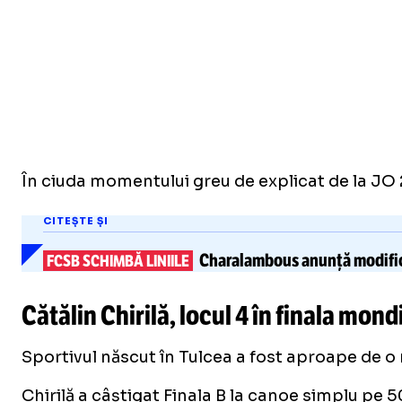
În ciuda momentului greu de explicat de la JO
CITEȘTE ȘI
Charalambous anunță
modifi
FCSB SCHIMBĂ LINIILE
Cătălin Chirilă, locul 4 în finala mon
Sportivul născut în Tulcea a fost aproape de 
Chirilă a câștigat Finala B la canoe simplu pe 5