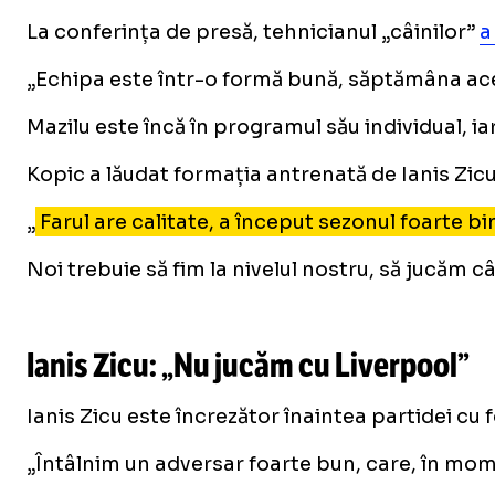
La conferința de presă, tehnicianul „câinilor”
a
„Echipa este într-o formă bună, săptămâna ac
Mazilu este încă în programul său individual, ia
Kopic a lăudat formația antrenată de Ianis Zicu
„
Farul are calitate, a început sezonul foarte b
Noi trebuie să fim la nivelul nostru, să jucăm c
Ianis Zicu: „Nu jucăm cu Liverpool”
Ianis Zicu este încrezător înaintea partidei cu 
„Întâlnim un adversar foarte bun, care, în mome