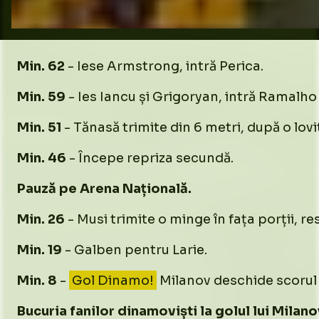
Min. 62
- Iese Armstrong, intră Perica.
Min. 59
- Ies Iancu și Grigoryan, intră Ramalho 
Min. 51
- Tănasă trimite din 6 metri, după o lovi
Min. 46
- Începe repriza secundă.
Pauză pe Arena Națională.
Min. 26
- Musi trimite o minge în fața porții, r
Min. 19
- Galben pentru Larie.
Min. 8
-
Gol Dinamo!
Milanov deschide scorul 
Bucuria fanilor dinamoviști la golul lui Milano