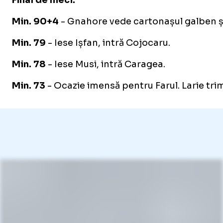
Min. 90+4
- Gnahore vede cartonașul galben și
Min. 79
- Iese Ișfan, intră Cojocaru.
Min. 78
- Iese Musi, intră Caragea.
Min. 73
- Ocazie imensă pentru Farul. Larie trimi
Foto
Foto
2
2
/
/
45
45
:
:
Dinamo - F
Dinamo - F