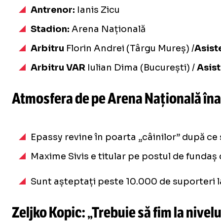
Antrenor:
Ianis Zicu
Stadion:
Arena Națională
Arbitru
Florin Andrei (Târgu Mureș) /
Asist
Arbitru VAR
Iulian Dima (București) /
Asis
Atmosfera de pe Arena Națională îna
/
Unmute
Epassy revine în poarta „câinilor” după ce s
Unmute
Maxime Sivis e titular pe postul de fundaș 
Sunt așteptați peste 10.000 de suporteri la 
Zeljko Kopic: „Trebuie să fim la nivel