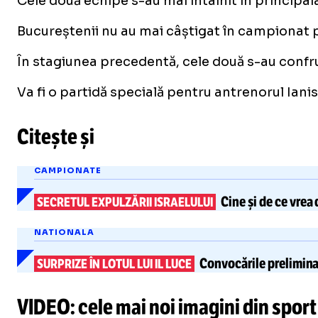
Cele două echipe s-au mai întâlnit în principala
Bucureștenii nu au mai câștigat în campionat p
În stagiunea precedentă, cele două s-au confrun
Va fi o partidă specială pentru antrenorul Ian
Citește și
CAMPIONATE
Cine și de ce vrea
SECRETUL EXPULZĂRII ISRAELULUI
NATIONALA
Convocările prelimina
SURPRIZE ÎN LOTUL LUI IL LUCE
VIDEO: cele mai noi imagini din sport