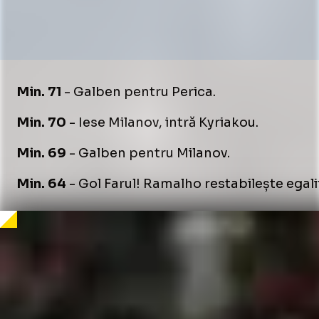
Min. 71
- Galben pentru Perica.
Foto
Foto
1
1
/
/
45
45
:
:
Dinamo - Farul, meci
Dinamo - Farul, meci
Min. 70
- Iese Milanov, intră Kyriakou.
Min. 69
- Galben pentru Milanov.
Min. 64
- Gol Farul! Ramalho restabilește egalit