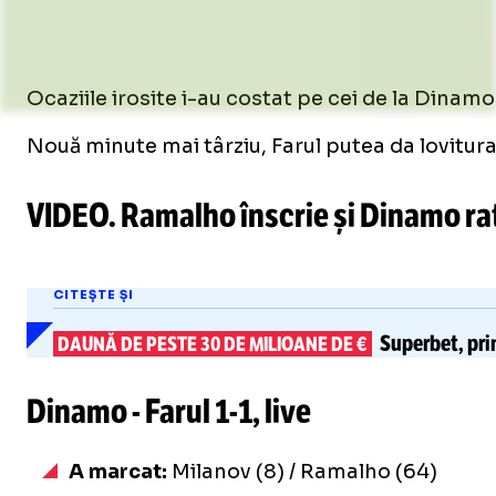
Ocaziile irosite i-au costat pe cei de la Dinamo
Nouă minute mai târziu, Farul putea da lovitura, 
VIDEO. Ramalho înscrie și Dinamo rate
/
Unmute
CITEȘTE ȘI
Unmute
Superbet, prin
DAUNĂ DE PESTE 30 DE MILIOANE DE €
Dinamo - Farul
1-1
, live
A marcat:
Milanov (8) / Ramalho (64)