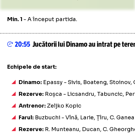
/
Unmute
Min. 1
- A început partida.
Unmute
20:55
Jucătorii lui Dinamo au intrat pe ter
/
Unmute
Echipele de start:
Unmute
Dinamo:
Epassy - Sivis, Boateng, Stoinov,
Rezerve:
Roșca - Licsandru, Tabuncic, Pe
Antrenor:
Zeljko Kopic
Farul:
Buzbuchi - Vînă, Larie, Țîru, C. Gane
Rezerve:
R. Munteanu, Ducan, C. Gheorghe,