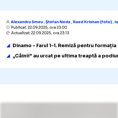
Alexandru Smeu
,
Ștefan Neda
,
Raed Krishan (foto)
,
I
Publicat: 22.09.2025, ora 23:00
Actualizat: 22.09.2025, ora 23:13
Dinamo - Farul 1-1. Remiză pentru formația l
„Câinii” au urcat pe ultima treaptă a podium