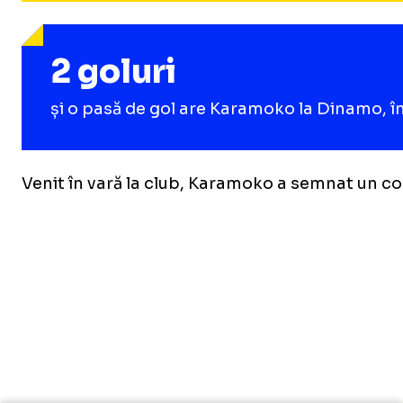
2 goluri
și o pasă de gol are Karamoko la Dinamo, în
Venit în vară la club, Karamoko a semnat un co