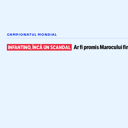
CAMPIONATUL MONDIAL
Ar fi promis Marocului
fi
INFANTINO, ÎNCĂ UN SCANDAL