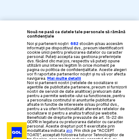
Nouă ne pasă ca datele tale personale să rămână
confidențiale
Noi și partenerii noștri
682
stocăm și/sau accesăm
informații pe dispozitivul dvs., precum identificatorii
cookie unici pentru prelucrarea datelor cu caracter
personal. Puteți accepta sau gestiona preferințele
dvs. făcând clic mai jos, respectiv vă puteți opune
utilizării unui interes legitim în orice moment pe
pagina cu politica de confidențialitate. Aceste alegeri
vor fi raportate partenerilor noștri și nu vă vor afecta
navigarea.
Mai multe detalii
Noi si partenerii nostri (retelele de socializare si
agentiile de publicitate partenere, precum si furnizorii
nostri de servicii de date analitice) prelucram date
pentru a permite website-ului sa functioneze, pentru
a personaliza continutul si anunturile publicitare
afisate in functie de interesele si/sau profilul dvs.,
pentru a va oferi functionalitati aferente retelelor de
socializare si pentru a analiza traficul pe website.
Beneficiati de drepturile prevazute de art. 15-22 din
GDPR in legatura cu prelucrarea datelor cu caracter
personal. Aceste drepturi pot fi exercitate prin
modalitatea indicata
aici
. Prin click pe “ACCEPT
TOATE”, acceptati folosirea tuturor Tehnologiilor de