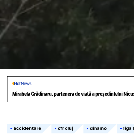
/
Unmute
Mirabela Grădinaru, partenera de viață a președintelui Nicuș
accidentare
cfr cluj
dinamo
liga 