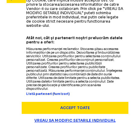
tip Cookie, care implica inclusiv acceptul dvs. cu
privire la stocarea/accesarea informatiilor de catre
Vendor-ii cu care colaboram. Prin click pe “VREAU SA
MODIFIC SETARILE INDIVIDUAL” puteti schimba
preferintele in mod individual, mai putin cele legate
de cookie strict necesare pentru functionarea
website-ului.
Atât noi, cât și partenerii noștri prelucrăm datele
pentru a oferi:
Măsurarea performanței reclamelor. Stocarea și/sau accesarea
informațiilor de pe un dispozitiv. Dezvoltarea și îmbunătățirea
serviciilor. Utilizarea profilurilor pentru selectarea conținutului
personalizat. Crearea profilurilor de conținut personalizat.
Utilizarea profilurilor pentru selectarea publicității
personalizate. Crearea profilurilor pentru publicitate
personalizată. Măsurarea performanței conținutului. Înțelegerea
publicului prin statistici sau combinații de date din surse
diferite. Utilizarea de date limitate pentru a selecta publicitatea.
Utilizarea datelor limitate pentru a selecta conținutul. Date
precise de geolocație și identificarea prin scanarea
dispozitivului.
Listă parteneri (furnizori)
ACCEPT TOATE
VREAU SA MODIFIC SETARILE INDIVIDUAL