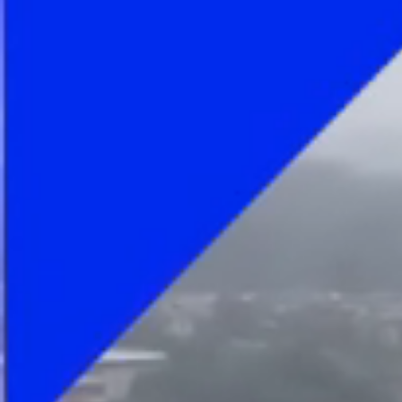
Foto
1
/
16
:
Antrenament Dinamo 22 octombrie 2025 FOTO FB 