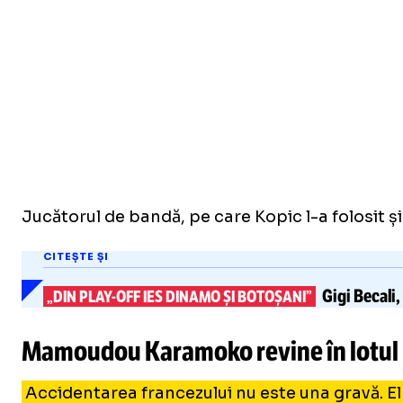
Jucătorul de bandă, pe care Kopic l-a folosit și
CITEȘTE ȘI
Gigi Becali,
„DIN
PLAY-OFF
IES DINAMO ȘI BOTOȘANI”
Mamoudou Karamoko revine în lotul 
Accidentarea francezului nu este una gravă. El 