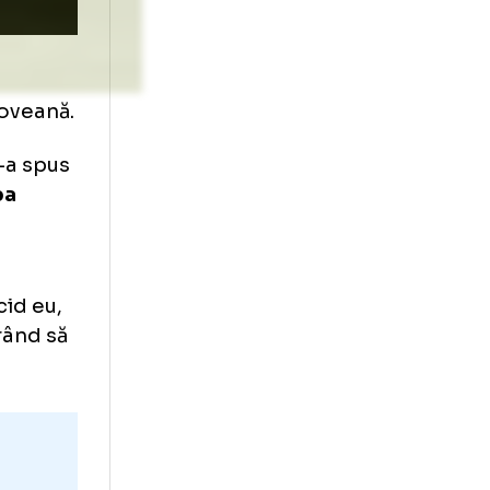
e relația
rmația ilfoveană.
pei, și ne-a spus