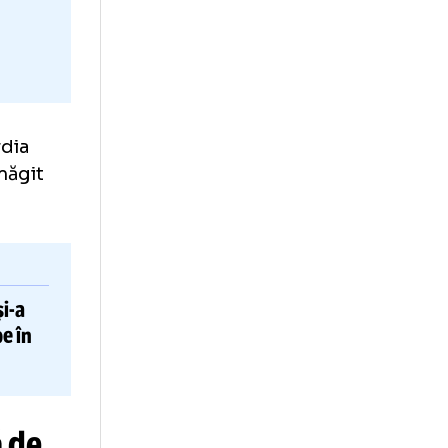
te
la Concordia
 l-a dezamăgit
ui Bayern
și-a