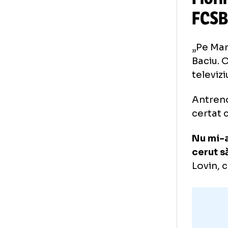
Fl
FC
„Pe
Bac
tel
Ant
cer
Nu 