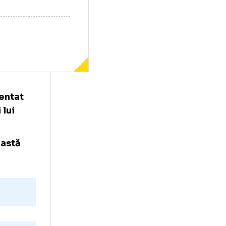
CSB, a comentat
a echipei lui
ere în această