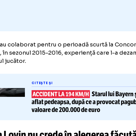
Adaugă GOLAZO.ro la favori
 doi au colaborat pentru o perioadă scurtă 
ajna, în sezonul 2015-2016, experiență care
fostul jucător.
CITEȘTE ȘI
Starul l
ACCIDENT LA 194 KM/H