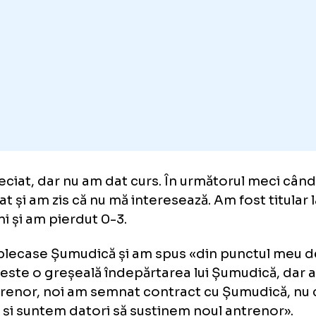
te, noi abia am venit, hai să pregătim, să f
preună»
.
i-am spus
«eu sunt fotbalist, nu sunt antren
rebase cu cine îmi place să joc la mijloc. Nu 
t nedrept față de celălalt coleg. Eu trebuie î
 câștig eu locul de titular.