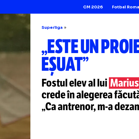
CM 2026
Superliga
„ESTE UN 
EȘUAT”
Fostul elev al lui
crede în alegerea
„Ca antrenor,
m-a