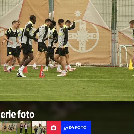
rin Lovin a mai evoluat, de-a lungul carierei
ău, FCSB, 1860 Munchen, Kerkyra, Kapfenbe
tersburg, Oțelul Galați și Astra Giurgiu.
O: FCSB, primul antrenament al lui Marius B
iu. FOTO Iosif Popescu GOLAZO (2).jpg