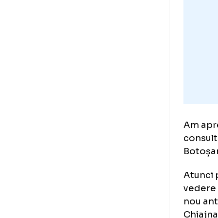
«ui
îm
Eu 
înt
sun
îmi