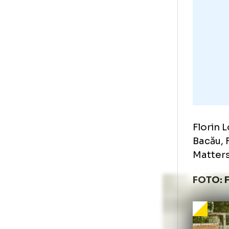
cer
Lo