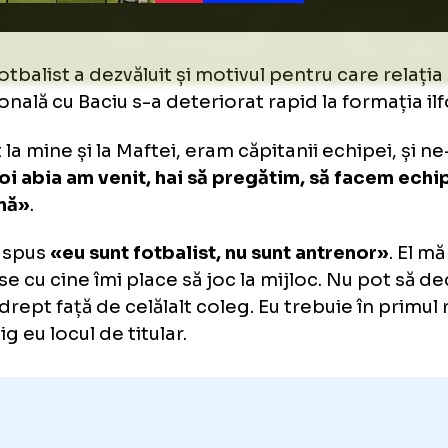
Galerie foto
+24 FOTO
tul fotbalist a dezvăluit și motivul pentru car
fesională cu Baciu s-a deteriorat rapid la fo
venit la mine și la Maftei, eram căpitanii echi