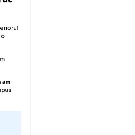
ocat
pagube în
 făcută de
 și în antrenorul
 coleg la o
ăgit, m-am
i de asta am