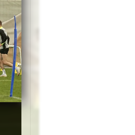
, pentru FCM
rg,
aciu