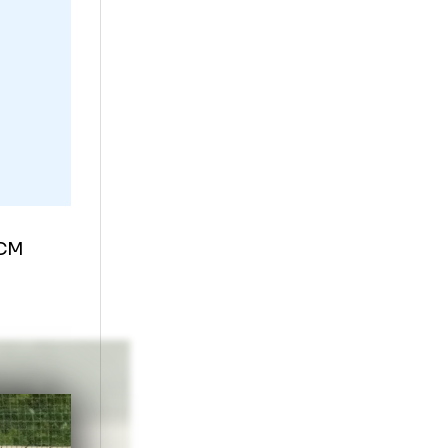
cu el”
, a spus