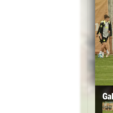
Flo
Bac
Mat
FOT
Foto
1
/
24
:
FCSB, primul antrenament al lui Marius Bac