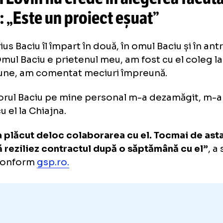
aflat pedeapsa, după ce a prov
valoare de 200.000 de euro
orin Lovin nu crede în alegerea
SB: „Este un proiect eșuat”
 Marius Baciu îl împart în două, în omul Baciu
iu. Omul Baciu e prietenul meu, am fost cu el
eviziune, am comentat meciuri împreună.
renorul Baciu pe mine personal m-a dezam
tat cu el la Chiajna.
mi-a plăcut deloc colaborarea cu el. Tocma