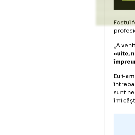
Fos
pro
„A 