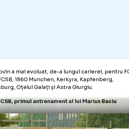
ut să reziliez contractul după o săptămână 
vin, conform
gsp.ro.