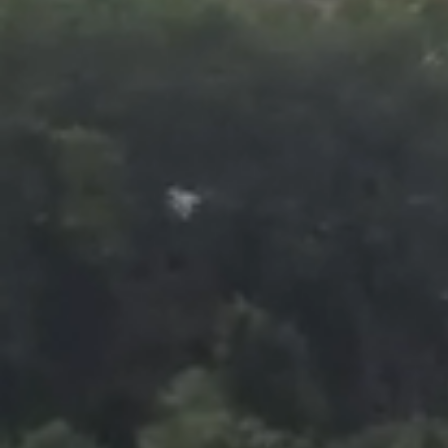
Foto
1
/
10
:
Benfica - Real Madrid, întrerupt după ce Vinicius a s