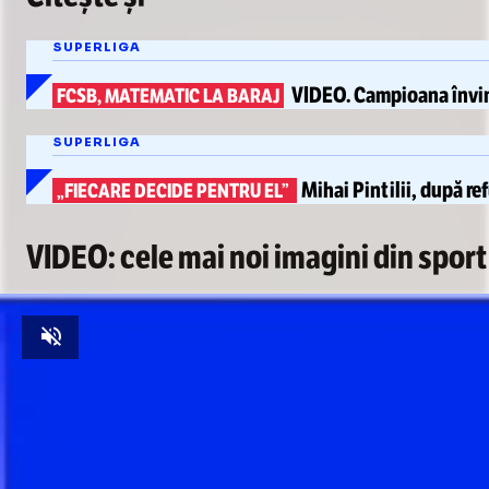
SUPERLIGA
VIDEO.
Campioana învin
FCSB, MATEMATIC LA BARAJ
SUPERLIGA
Mihai Pintilii, după
re
„FIECARE DECIDE PENTRU EL”
VIDEO: cele mai noi imagini din sport
Unmute