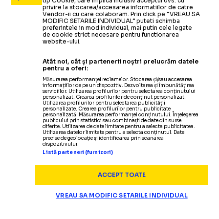
tip Cookie, care implica inclusiv acceptul dvs. cu
privire la stocarea/accesarea informatiilor de catre
Vendor-ii cu care colaboram. Prin click pe “VREAU SA
MODIFIC SETARILE INDIVIDUAL” puteti schimba
preferintele in mod individual, mai putin cele legate
de cookie strict necesare pentru functionarea
website-ului.
Atât noi, cât și partenerii noștri prelucrăm datele
pentru a oferi:
Măsurarea performanței reclamelor. Stocarea și/sau accesarea
informațiilor de pe un dispozitiv. Dezvoltarea și îmbunătățirea
serviciilor. Utilizarea profilurilor pentru selectarea conținutului
personalizat. Crearea profilurilor de conținut personalizat.
Utilizarea profilurilor pentru selectarea publicității
personalizate. Crearea profilurilor pentru publicitate
personalizată. Măsurarea performanței conținutului. Înțelegerea
publicului prin statistici sau combinații de date din surse
diferite. Utilizarea de date limitate pentru a selecta publicitatea.
Utilizarea datelor limitate pentru a selecta conținutul. Date
precise de geolocație și identificarea prin scanarea
dispozitivului.
Listă parteneri (furnizori)
ACCEPT TOATE
VREAU SA MODIFIC SETARILE INDIVIDUAL