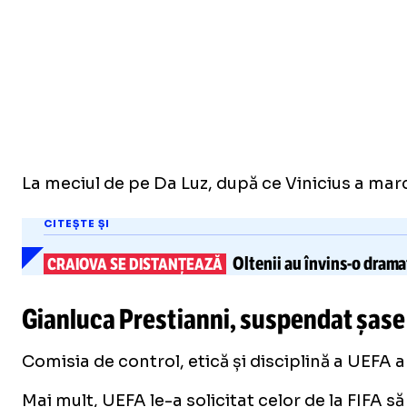
La meciul de pe Da Luz, după ce Vinicius a marca
CITEȘTE ȘI
Oltenii au
învins-o
dramat
CRAIOVA SE DISTANȚEAZĂ
Gianluca Prestianni, suspendat șase
Comisia de control, etică și disciplină a UEFA 
Mai mult, UEFA le-a solicitat celor de la FIFA