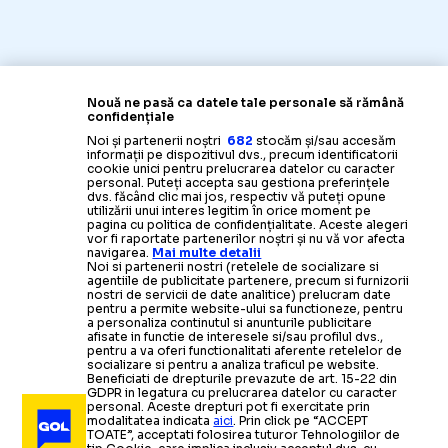
Nouă ne pasă ca datele tale personale să rămână
confidențiale
Noi și partenerii noștri
682
stocăm și/sau accesăm
informații pe dispozitivul dvs., precum identificatorii
cookie unici pentru prelucrarea datelor cu caracter
personal. Puteți accepta sau gestiona preferințele
dvs. făcând clic mai jos, respectiv vă puteți opune
utilizării unui interes legitim în orice moment pe
pagina cu politica de confidențialitate. Aceste alegeri
vor fi raportate partenerilor noștri și nu vă vor afecta
navigarea.
Mai multe detalii
Noi si partenerii nostri (retelele de socializare si
agentiile de publicitate partenere, precum si furnizorii
nostri de servicii de date analitice) prelucram date
pentru a permite website-ului sa functioneze, pentru
a personaliza continutul si anunturile publicitare
afisate in functie de interesele si/sau profilul dvs.,
pentru a va oferi functionalitati aferente retelelor de
socializare si pentru a analiza traficul pe website.
Beneficiati de drepturile prevazute de art. 15-22 din
GDPR in legatura cu prelucrarea datelor cu caracter
personal. Aceste drepturi pot fi exercitate prin
modalitatea indicata
aici
. Prin click pe “ACCEPT
TOATE”, acceptati folosirea tuturor Tehnologiilor de