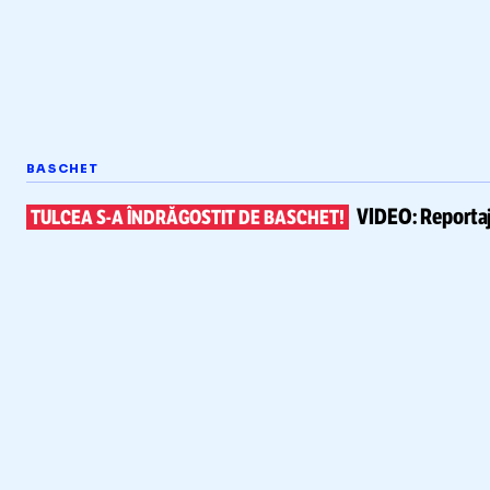
BASCHET
VIDEO:
Reportaj
TULCEA
S-A
ÎNDRĂGOSTIT DE BASCHET!