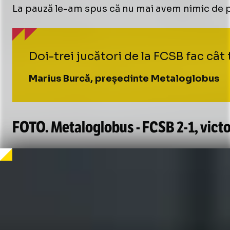
La pauză le-am spus că nu mai avem nimic de pi
Unmute
Doi-trei jucători de la FCSB fac cât 
Marius Burcă, președinte Metaloglobus
FOTO. Metaloglobus - FCSB
2-1
, vict