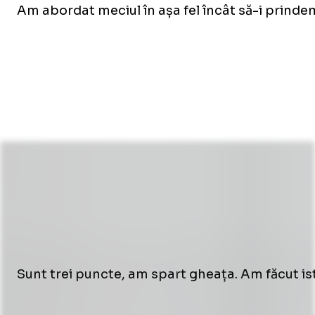
Am abordat meciul în așa fel încât să-i prinde
Sunt trei puncte, am spart gheața. Am făcut is
Loaded
:
8.92%
/
Unmute