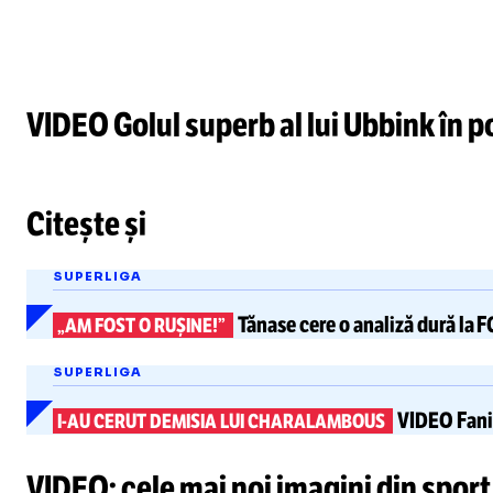
VIDEO Golul superb al lui Ubbink în 
/
Unmute
Citește și
Unmute
SUPERLIGA
Tănase cere
o analiză dură
la F
„AM FOST O RUȘINE!”
SUPERLIGA
VIDEO
Fani
I-AU
CERUT DEMISIA LUI CHARALAMBOUS
VIDEO: cele mai noi imagini din sport