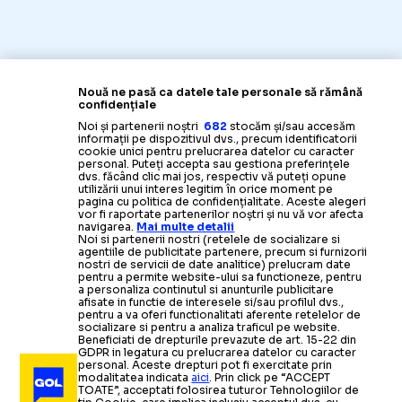
Nouă ne pasă ca datele tale personale să rămână
confidențiale
Noi și partenerii noștri
682
stocăm și/sau accesăm
informații pe dispozitivul dvs., precum identificatorii
cookie unici pentru prelucrarea datelor cu caracter
personal. Puteți accepta sau gestiona preferințele
dvs. făcând clic mai jos, respectiv vă puteți opune
Știrile zilei din sport
utilizării unui interes legitim în orice moment pe
pagina cu politica de confidențialitate. Aceste alegeri
vor fi raportate partenerilor noștri și nu vă vor afecta
navigarea.
Mai multe detalii
Noi si partenerii nostri (retelele de socializare si
agentiile de publicitate partenere, precum si furnizorii
nostri de servicii de date analitice) prelucram date
pentru a permite website-ului sa functioneze, pentru
a personaliza continutul si anunturile publicitare
afisate in functie de interesele si/sau profilul dvs.,
pentru a va oferi functionalitati aferente retelelor de
socializare si pentru a analiza traficul pe website.
Beneficiati de drepturile prevazute de art. 15-22 din
GDPR in legatura cu prelucrarea datelor cu caracter
personal. Aceste drepturi pot fi exercitate prin
modalitatea indicata
aici
. Prin click pe “ACCEPT
TOATE”, acceptati folosirea tuturor Tehnologiilor de