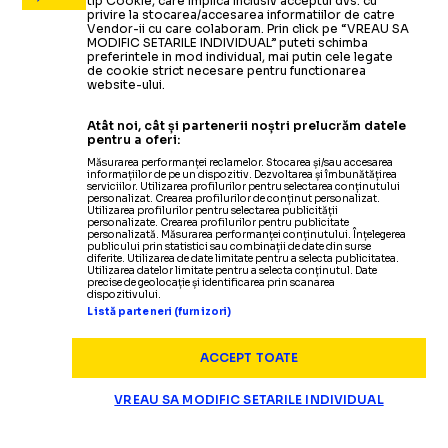
tip Cookie, care implica inclusiv acceptul dvs. cu
privire la stocarea/accesarea informatiilor de catre
Vendor-ii cu care colaboram. Prin click pe “VREAU SA
MODIFIC SETARILE INDIVIDUAL” puteti schimba
preferintele in mod individual, mai putin cele legate
de cookie strict necesare pentru functionarea
website-ului.
Atât noi, cât și partenerii noștri prelucrăm datele
pentru a oferi:
Măsurarea performanței reclamelor. Stocarea și/sau accesarea
informațiilor de pe un dispozitiv. Dezvoltarea și îmbunătățirea
serviciilor. Utilizarea profilurilor pentru selectarea conținutului
personalizat. Crearea profilurilor de conținut personalizat.
Utilizarea profilurilor pentru selectarea publicității
personalizate. Crearea profilurilor pentru publicitate
personalizată. Măsurarea performanței conținutului. Înțelegerea
publicului prin statistici sau combinații de date din surse
diferite. Utilizarea de date limitate pentru a selecta publicitatea.
Utilizarea datelor limitate pentru a selecta conținutul. Date
precise de geolocație și identificarea prin scanarea
dispozitivului.
Listă parteneri (furnizori)
ACCEPT TOATE
VREAU SA MODIFIC SETARILE INDIVIDUAL