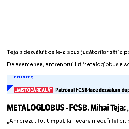
Teja a dezvăluit ce le-a spus jucătorilor săi la 
De asemenea, antrenorul lui Metaloglobus a sc
CITEȘTE ȘI
Patronul FCSB face dezvăluiri du
„MIȘTOCĂREALĂ”
METALOGLOBUS - FCSB. Mihai Teja: 
„Am crezut tot timpul, la fiecare meci. Îi felici