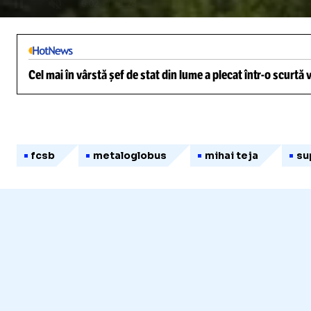
/
Unmute
Cel mai în vârstă șef de stat din lume a plecat într-o scurtă
fcsb
metaloglobus
mihai teja
su