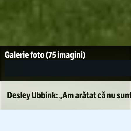
Foto
1
/
75
:
Metaloglobus - FCSB. FOTO Raed Krishan GOLAZO
Galerie foto
(75 imagini)
Desley Ubbink: „Am arătat că nu sun