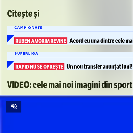
Citește și
CAMPIONATE
Acord cu una dintre
cele ma
RUBEN AMORIM REVINE
SUPERLIGA
Un nou transfer anunțat luni!
RAPID NU SE OPREȘTE
VIDEO: cele mai noi imagini din sport
Unmute