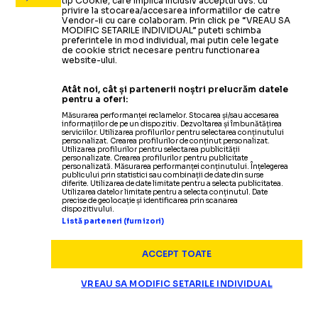
tip Cookie, care implica inclusiv acceptul dvs. cu
privire la stocarea/accesarea informatiilor de catre
Vendor-ii cu care colaboram. Prin click pe “VREAU SA
MODIFIC SETARILE INDIVIDUAL” puteti schimba
preferintele in mod individual, mai putin cele legate
de cookie strict necesare pentru functionarea
website-ului.
Atât noi, cât și partenerii noștri prelucrăm datele
pentru a oferi:
Măsurarea performanței reclamelor. Stocarea și/sau accesarea
informațiilor de pe un dispozitiv. Dezvoltarea și îmbunătățirea
serviciilor. Utilizarea profilurilor pentru selectarea conținutului
personalizat. Crearea profilurilor de conținut personalizat.
Utilizarea profilurilor pentru selectarea publicității
personalizate. Crearea profilurilor pentru publicitate
personalizată. Măsurarea performanței conținutului. Înțelegerea
publicului prin statistici sau combinații de date din surse
diferite. Utilizarea de date limitate pentru a selecta publicitatea.
Utilizarea datelor limitate pentru a selecta conținutul. Date
precise de geolocație și identificarea prin scanarea
dispozitivului.
Listă parteneri (furnizori)
ACCEPT TOATE
VREAU SA MODIFIC SETARILE INDIVIDUAL