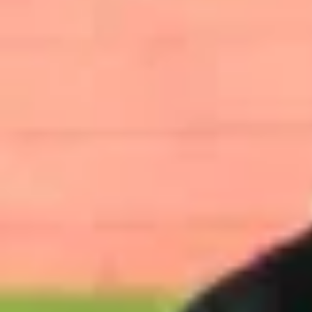
Foto
1
/
23
:
Rapid - U Craiova Foto Raed Krishan - GOLAZO.ro 