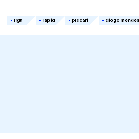
liga 1
rapid
plecari
diogo mende