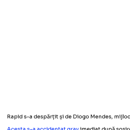
Rapid s-a despărțit și de Diogo Mendes, mijloc
Acesta s-a accidentat grav
imediat după sosire