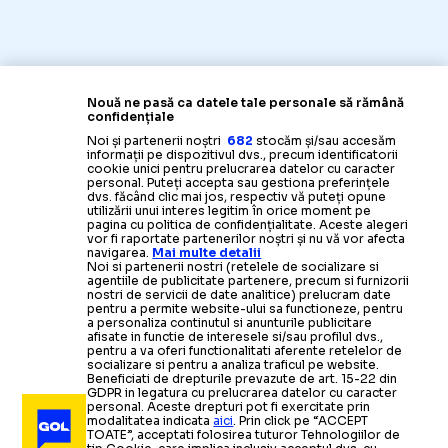
Nouă ne pasă ca datele tale personale să rămână
confidențiale
Noi și partenerii noștri
682
stocăm și/sau accesăm
informații pe dispozitivul dvs., precum identificatorii
cookie unici pentru prelucrarea datelor cu caracter
personal. Puteți accepta sau gestiona preferințele
dvs. făcând clic mai jos, respectiv vă puteți opune
utilizării unui interes legitim în orice moment pe
pagina cu politica de confidențialitate. Aceste alegeri
vor fi raportate partenerilor noștri și nu vă vor afecta
navigarea.
Mai multe detalii
Noi si partenerii nostri (retelele de socializare si
agentiile de publicitate partenere, precum si furnizorii
nostri de servicii de date analitice) prelucram date
pentru a permite website-ului sa functioneze, pentru
a personaliza continutul si anunturile publicitare
afisate in functie de interesele si/sau profilul dvs.,
pentru a va oferi functionalitati aferente retelelor de
socializare si pentru a analiza traficul pe website.
Beneficiati de drepturile prevazute de art. 15-22 din
GDPR in legatura cu prelucrarea datelor cu caracter
personal. Aceste drepturi pot fi exercitate prin
modalitatea indicata
aici
. Prin click pe “ACCEPT
TOATE”, acceptati folosirea tuturor Tehnologiilor de