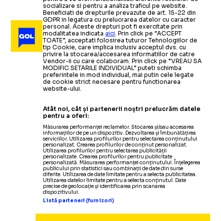
socializare si pentru a analiza traficul pe website.
Beneficiati de drepturile prevazute de art. 15-22 din
GDPR in legatura cu prelucrarea datelor cu caracter
personal. Aceste drepturi pot fi exercitate prin
modalitatea indicata
aici
. Prin click pe “ACCEPT
TOATE”, acceptati folosirea tuturor Tehnologiilor de
tip Cookie, care implica inclusiv acceptul dvs. cu
privire la stocarea/accesarea informatiilor de catre
Vendor-ii cu care colaboram. Prin click pe “VREAU SA
MODIFIC SETARILE INDIVIDUAL” puteti schimba
preferintele in mod individual, mai putin cele legate
de cookie strict necesare pentru functionarea
website-ului.
Atât noi, cât și partenerii noștri prelucrăm datele
pentru a oferi:
Măsurarea performanței reclamelor. Stocarea și/sau accesarea
informațiilor de pe un dispozitiv. Dezvoltarea și îmbunătățirea
serviciilor. Utilizarea profilurilor pentru selectarea conținutului
personalizat. Crearea profilurilor de conținut personalizat.
Utilizarea profilurilor pentru selectarea publicității
personalizate. Crearea profilurilor pentru publicitate
personalizată. Măsurarea performanței conținutului. Înțelegerea
publicului prin statistici sau combinații de date din surse
diferite. Utilizarea de date limitate pentru a selecta publicitatea.
Utilizarea datelor limitate pentru a selecta conținutul. Date
precise de geolocație și identificarea prin scanarea
dispozitivului.
Listă parteneri (furnizori)