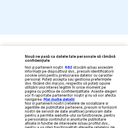
Nouă ne pasă ca datele tale personale să rămână
confidențiale
Noi și partenerii noștri
682
stocăm și/sau accesăm
informații pe dispozitivul dvs., precum identificatorii
cookie unici pentru prelucrarea datelor cu caracter
personal. Puteți accepta sau gestiona preferințele
dvs. făcând clic mai jos, respectiv vă puteți opune
utilizării unui interes legitim în orice moment pe
pagina cu politica de confidențialitate. Aceste alegeri
vor fi raportate partenerilor noștri și nu vă vor afecta
navigarea.
Mai multe detalii
Noi si partenerii nostri (retelele de socializare si
agentiile de publicitate partenere, precum si furnizorii
nostri de servicii de date analitice) prelucram date
pentru a permite website-ului sa functioneze, pentru
a personaliza continutul si anunturile publicitare
afisate in functie de interesele si/sau profilul dvs.,
pentru a va oferi functionalitati aferente retelelor de