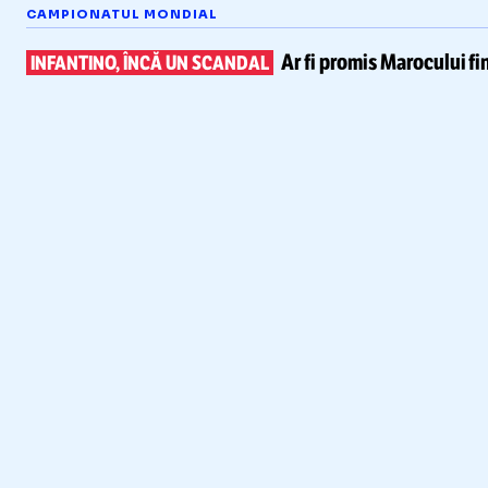
CAMPIONATUL MONDIAL
Ar fi promis Marocului
fi
INFANTINO, ÎNCĂ UN SCANDAL