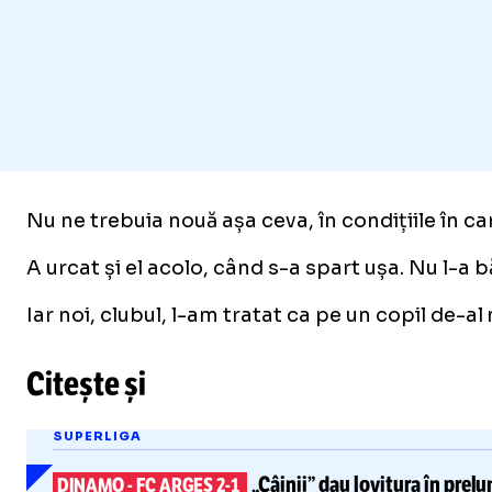
Nu ne trebuia nouă așa ceva, în condițiile în car
A urcat și el acolo, când s-a spart ușa. Nu l-a b
Iar noi, clubul, l-am tratat ca pe un copil de-al
Citește și
SUPERLIGA
„Câinii” dau lovitura în prelu
DINAMO
-
FC ARGEȘ
2-1