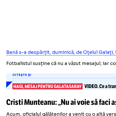
Bană s-a despărțit, duminică, de Oțelul Galați, i
Fotbalistul susține că nu a văzut mesajul, iar co
CITEȘTE ȘI
VIDEO.
Ce a tran
HAGI, MESAJ PENTRU GALATASARAY
Cristi Munteanu: „Nu ai voie să faci 
Acum, oficialul gălățenilor a venit cu o altă ve