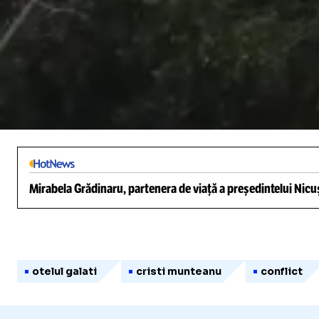
/
Unmute
Mirabela Grădinaru, partenera de viață a președintelui Nicuș
otelul galati
cristi munteanu
conflict