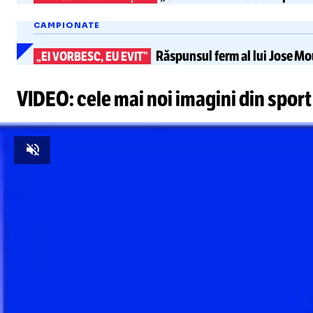
CAMPIONATE
Răspunsul ferm al lui
Jose Mo
„EI VORBESC, EU EVIT”
VIDEO: cele mai noi imagini din sport
Unmute