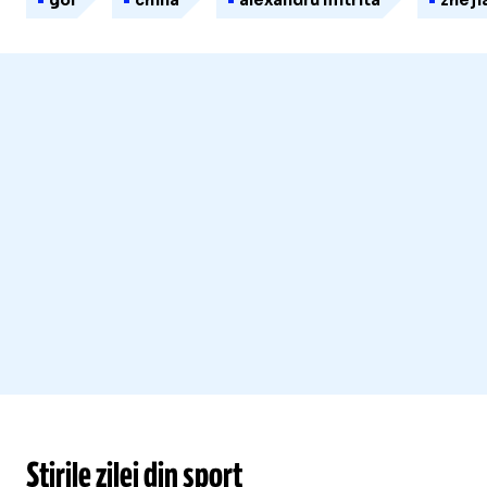
gol
china
alexandru mitrita
zheji
Știrile zilei din sport