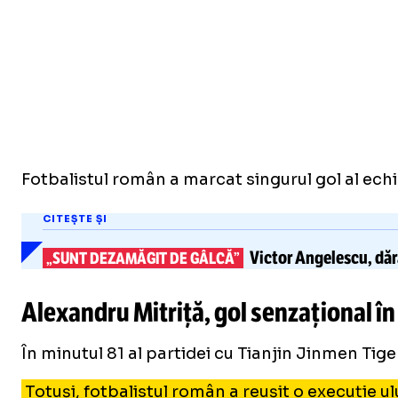
Fotbalistul român a marcat singurul gol al echip
CITEȘTE ȘI
Victor Angelescu,
dăr
„SUNT DEZAMĂGIT DE GÂLCĂ”
Alexandru Mitriță, gol senzațional în
În minutul 81 al partidei cu Tianjin Jinmen Tige
Totuși, fotbalistul român a reușit o execuție ului