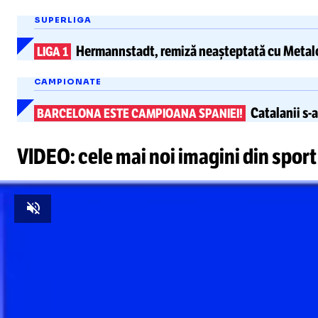
SUPERLIGA
Hermannstadt,
remiză neașteptată
cu Metalo
LIGA 1
CAMPIONATE
Catalanii
s-
BARCELONA ESTE CAMPIOANA SPANIEI!
VIDEO: cele mai noi imagini din sport
Unmute