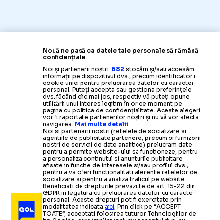
Nouă ne pasă ca datele tale personale să rămână
confidențiale
Noi și partenerii noștri
682
stocăm și/sau accesăm
informații pe dispozitivul dvs., precum identificatorii
cookie unici pentru prelucrarea datelor cu caracter
personal. Puteți accepta sau gestiona preferințele
dvs. făcând clic mai jos, respectiv vă puteți opune
utilizării unui interes legitim în orice moment pe
pagina cu politica de confidențialitate. Aceste alegeri
vor fi raportate partenerilor noștri și nu vă vor afecta
navigarea.
Mai multe detalii
Noi si partenerii nostri (retelele de socializare si
agentiile de publicitate partenere, precum si furnizorii
nostri de servicii de date analitice) prelucram date
pentru a permite website-ului sa functioneze, pentru
a personaliza continutul si anunturile publicitare
afisate in functie de interesele si/sau profilul dvs.,
pentru a va oferi functionalitati aferente retelelor de
socializare si pentru a analiza traficul pe website.
Beneficiati de drepturile prevazute de art. 15-22 din
GDPR in legatura cu prelucrarea datelor cu caracter
personal. Aceste drepturi pot fi exercitate prin
modalitatea indicata
aici
. Prin click pe “ACCEPT
TOATE”, acceptati folosirea tuturor Tehnologiilor de