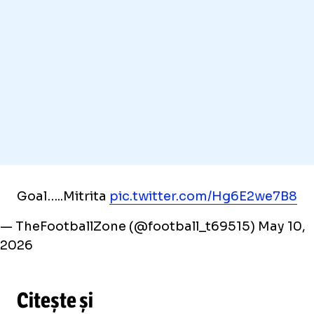
Goal…..Mitrita
pic.twitter.com/Hg6E2we7B8
— TheFootballZone (@football_t69515)
May 10,
2026
Citește și