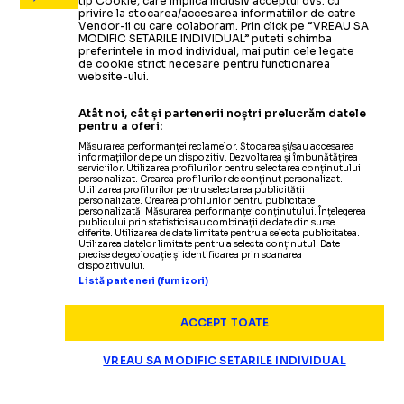
tip Cookie, care implica inclusiv acceptul dvs. cu
privire la stocarea/accesarea informatiilor de catre
Vendor-ii cu care colaboram. Prin click pe “VREAU SA
MODIFIC SETARILE INDIVIDUAL” puteti schimba
preferintele in mod individual, mai putin cele legate
de cookie strict necesare pentru functionarea
website-ului.
Atât noi, cât și partenerii noștri prelucrăm datele
pentru a oferi:
Măsurarea performanței reclamelor. Stocarea și/sau accesarea
informațiilor de pe un dispozitiv. Dezvoltarea și îmbunătățirea
serviciilor. Utilizarea profilurilor pentru selectarea conținutului
personalizat. Crearea profilurilor de conținut personalizat.
Utilizarea profilurilor pentru selectarea publicității
personalizate. Crearea profilurilor pentru publicitate
personalizată. Măsurarea performanței conținutului. Înțelegerea
publicului prin statistici sau combinații de date din surse
diferite. Utilizarea de date limitate pentru a selecta publicitatea.
Utilizarea datelor limitate pentru a selecta conținutul. Date
precise de geolocație și identificarea prin scanarea
dispozitivului.
Listă parteneri (furnizori)
ACCEPT TOATE
VREAU SA MODIFIC SETARILE INDIVIDUAL