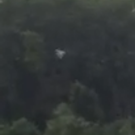
Foto
1
/
7
:
Golul fantastic marcat de Alexandru Mitriță FOTO Ca