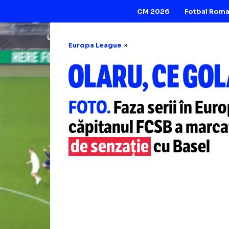
CM 2026
Europa League
OLARU, CE
FOTO.
Faza serii 
căpitanul FCSB a
de senzație
cu B