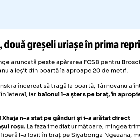
.jpg
SB, două greșeli uriașe în prim
o minge aruncată peste apărarea FCSB pentr