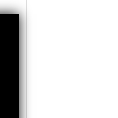
etri.
vanu a întins
în apropierea
direct
gea trimisă din
gezana, motiv