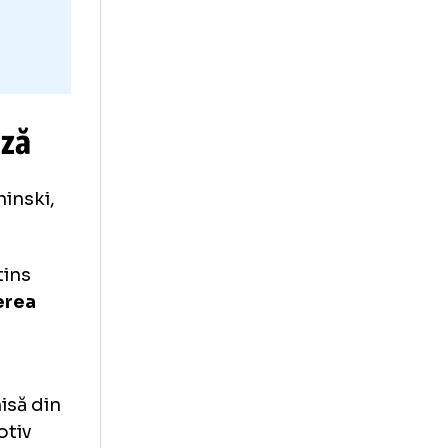
a repriză
u Broschinski,