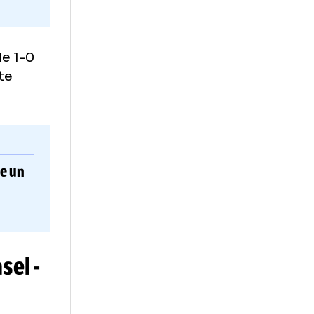
a scorul de 1-0
minge peste
învinsă de un
de ale lui