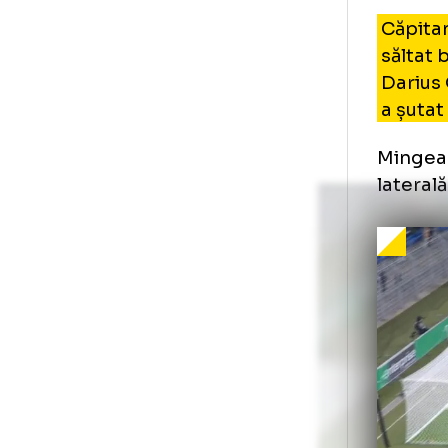
Da
F
Că
să
Dar
a ș
Min
lat