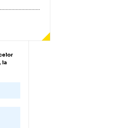
jlocașul celor
 Elveția, la
te