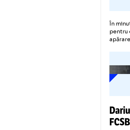
În 
pen
apă