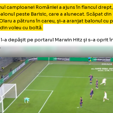
rius Olaru, execuție de senzație
CSB
pitanul campioanei României a ajuns în flanc
ltat balonul peste Barisic, care a alunecat. S
ius Olaru a pătruns în careu, și-a aranjat bal
utat din voleu cu boltă.
gea l-a depășit pe portarul Marwin Hitz și s-
erală.