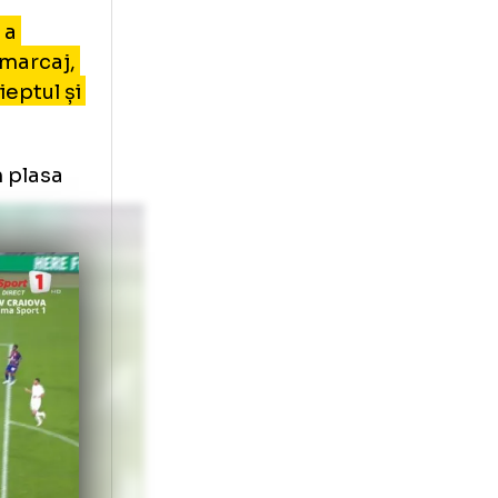
 în Basel -
ul drept, a
căpat din marcaj,
onul cu pieptul și
a oprit în plasa