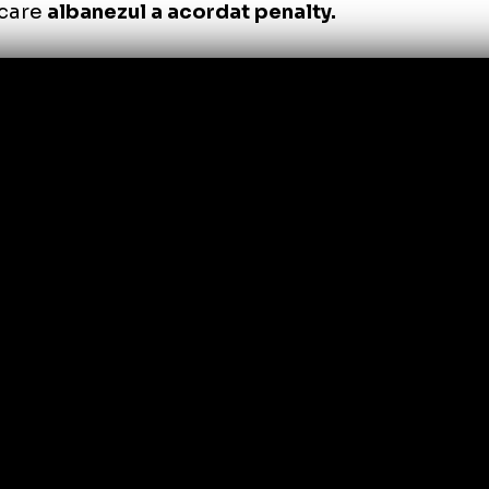
novanu a ieșit din poartă la aproape 20 de m
schinski a încercat să tragă la poartă, Târno
țele în lateral, iar
balonul l-a șters pe braț, 
ului.
itrul Xhaja n-a stat pe gânduri și i-a arătat 
tonașul roșu.
La faza imediat următoare, min
itură liberă l-a lovit în braț pe Siyabonga N
ntru care
albanezul a acordat penalty.