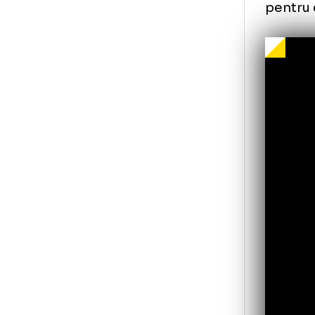
Târ
Bro
bra
cot
Arb
car
lov
pe