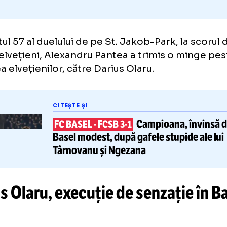
minutul 57 al duelului de pe St. Jakob-Park, l
tru elvețieni, Alexandru Pantea a trimis o 
rarea elvețienilor, către Darius Olaru.
CITEȘTE ȘI
Campioana, 
FC BASEL
-
FCSB 3-1
Basel modest,
după gafele stupi
Târnovanu și Ngezana