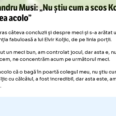
Galerie foto
+47 FOTO
exandru Musi: „Nu știu cum a s
ngea acolo”
i a tras câteva concluzii și despre meci și s-a
ervenția fabuloasă a lui Elvir Koljic, de pe linia