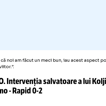
 făcut un meci bun, am controlat jocul, dar 
să facem, ne concentrăm acum pe următorul
zis acolo că o bagă în poartă colegul meu, n
s Koljic cu călcâiul, a fost incredibil, dar ast
nion.