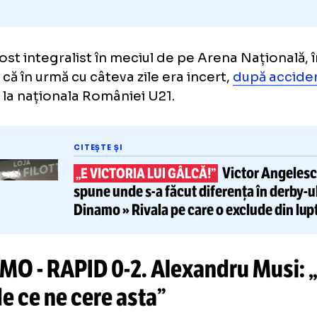
i a fost integralist în meciul de pe Arena Na
tului că în urmă cu câteva zile era incert,
dup
erită la naționala României U21.
CITEȘTE ȘI
Victor
„E VICTORIA LUI GÂLCĂ!”
spune
unde
s-a
făcut diferența
Dinamo » Rivala pe care o exclu
pentru titlu