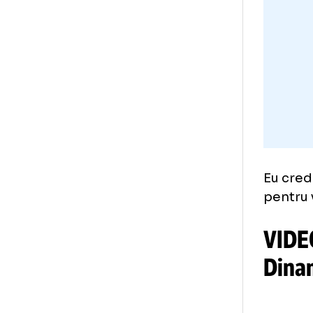
„Am
ce 
Am 
sco
ghi