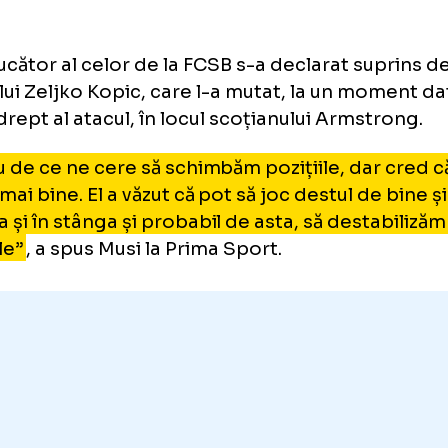
INAMO - RAPID
0-2
. Alexandru 
iu de ce ne cere
asta”
Loaded
:
11.76%
/
Unmute
tul jucător al celor de la FCSB s-a declarat 
Unmute
izia lui Zeljko Kopic, care l-a mutat, la un m
ncul drept al atacul, în locul scoțianului Arm
u știu de ce ne cere să schimbăm pozițiile, da
sul mai bine. El a văzut că pot să joc destul d
eapta și în stânga și probabil de asta, să des
hipele”
, a spus Musi la Prima Sport.