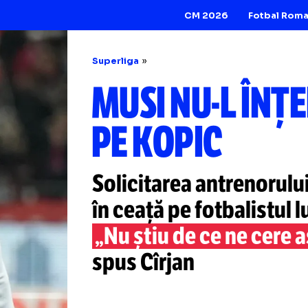
CM 2026
Superliga
MUSI
NU-L
PE KOPIC
Solicitarea antre
în ceață pe fotbal
„Nu știu de ce ne
spus Cîrjan