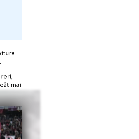
, după lovitura
ru echipă.