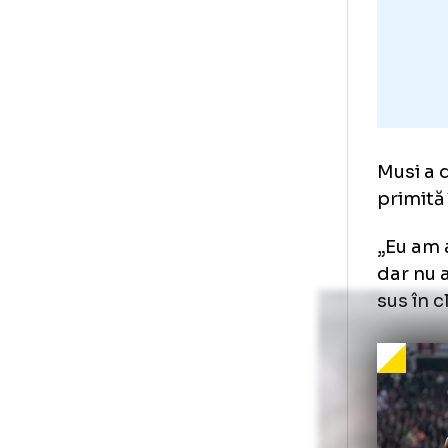
Mus
pri