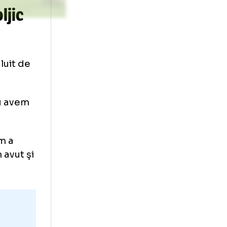
cos Koljic
 arătat uluit de
 porții.