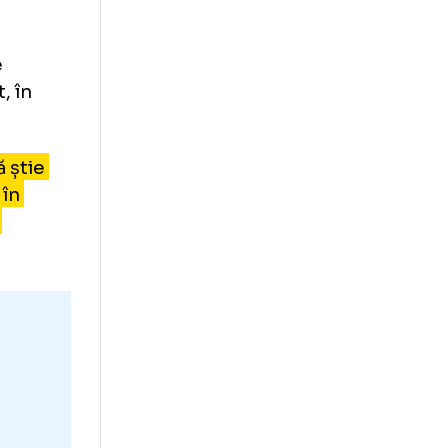
Musi: „
Nu
suprins de
oment dat, în
strong.
r cred că știe
e bine și în
tabilizăm