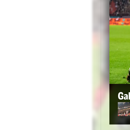
„Eu
dar
sus
Foto
1
/
47
:
Dinamo - Rapid, meci Foto Iosif Popescu