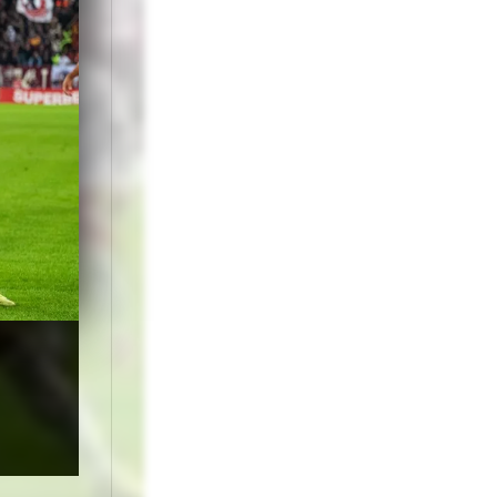
are cu dureri,
pa să fie cât mai