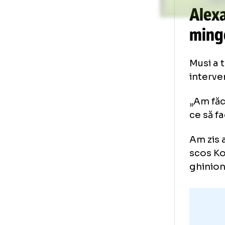
Al
mi
Mus
int