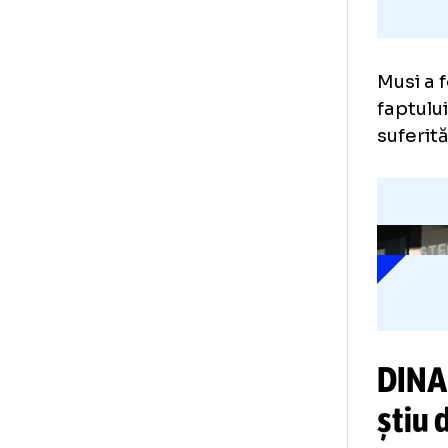
Mus
fap
suf