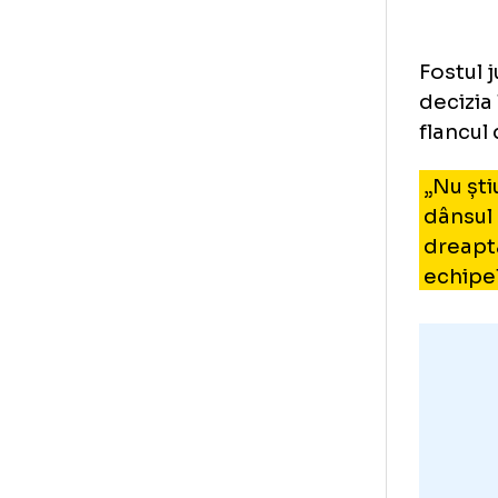
D
șt
Fos
dec
fla
„N
dân
dr
ec