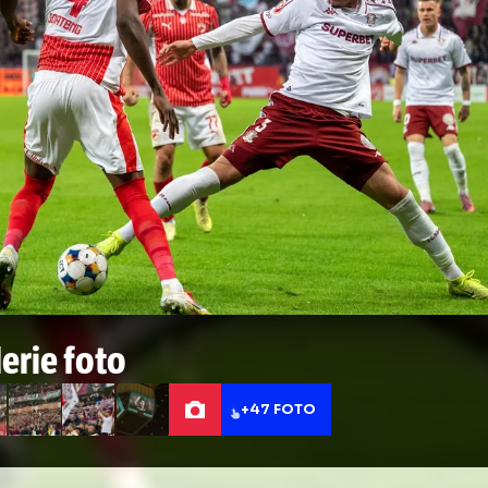
 am avut o mică accidentare, sunt în continu
 nu am ce să fac, trag de mine ca să ajut echi
 în clasament”.
 - GOLAZO