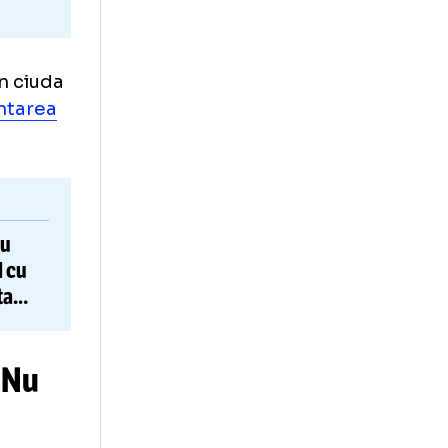
țională, în ciuda
ă accidentarea
 Angelescu
în
derby-ul
cu
de din lupta