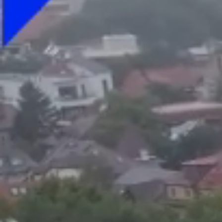
Foto
1
/
22
:
România - Canada, meci