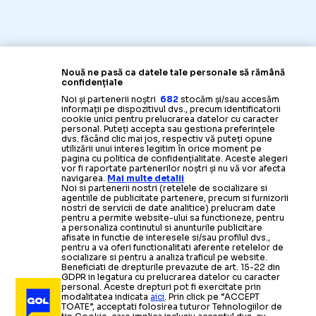
Nouă ne pasă ca datele tale personale să rămână
confidențiale
Noi și partenerii noștri
682
stocăm și/sau accesăm
informații pe dispozitivul dvs., precum identificatorii
cookie unici pentru prelucrarea datelor cu caracter
personal. Puteți accepta sau gestiona preferințele
dvs. făcând clic mai jos, respectiv vă puteți opune
utilizării unui interes legitim în orice moment pe
pagina cu politica de confidențialitate. Aceste alegeri
vor fi raportate partenerilor noștri și nu vă vor afecta
navigarea.
Mai multe detalii
Noi si partenerii nostri (retelele de socializare si
agentiile de publicitate partenere, precum si furnizorii
nostri de servicii de date analitice) prelucram date
pentru a permite website-ului sa functioneze, pentru
a personaliza continutul si anunturile publicitare
afisate in functie de interesele si/sau profilul dvs.,
pentru a va oferi functionalitati aferente retelelor de
socializare si pentru a analiza traficul pe website.
Beneficiati de drepturile prevazute de art. 15-22 din
GDPR in legatura cu prelucrarea datelor cu caracter
personal. Aceste drepturi pot fi exercitate prin
modalitatea indicata
aici
. Prin click pe “ACCEPT
TOATE”, acceptati folosirea tuturor Tehnologiilor de