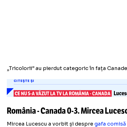
„Tricolorii” au pierdut categoric în fața Canade
CITEȘTE ȘI
Lucesc
CE NU
S-A
VĂZUT LA TV LA ROMÂNIA
-
CANADA
România - Canada
0-3
. Mircea Lucesc
Mircea Lucescu a vorbit și despre
gafa comisă