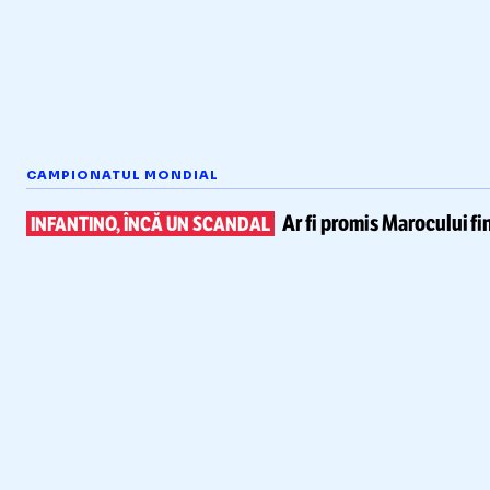
CAMPIONATUL MONDIAL
Ar fi promis Marocului
fi
INFANTINO, ÎNCĂ UN SCANDAL