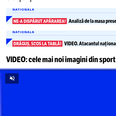
NATIONALA
Analiză de la masa prese
NE-A
DISPĂRUT APĂRAREA!
NATIONALA
VIDEO.
Atacantul național
DRĂGUȘ, SCOS LA TABLĂ!
VIDEO: cele mai noi imagini din sport
Unmute