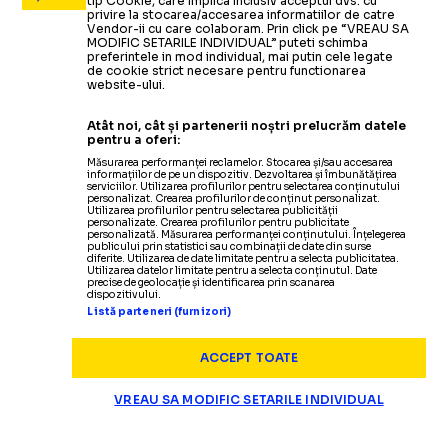
tip Cookie, care implica inclusiv acceptul dvs. cu
privire la stocarea/accesarea informatiilor de catre
Vendor-ii cu care colaboram. Prin click pe “VREAU SA
MODIFIC SETARILE INDIVIDUAL” puteti schimba
preferintele in mod individual, mai putin cele legate
de cookie strict necesare pentru functionarea
website-ului.
Atât noi, cât și partenerii noștri prelucrăm datele
pentru a oferi:
Măsurarea performanței reclamelor. Stocarea și/sau accesarea
informațiilor de pe un dispozitiv. Dezvoltarea și îmbunătățirea
serviciilor. Utilizarea profilurilor pentru selectarea conținutului
personalizat. Crearea profilurilor de conținut personalizat.
Utilizarea profilurilor pentru selectarea publicității
personalizate. Crearea profilurilor pentru publicitate
personalizată. Măsurarea performanței conținutului. Înțelegerea
publicului prin statistici sau combinații de date din surse
diferite. Utilizarea de date limitate pentru a selecta publicitatea.
Utilizarea datelor limitate pentru a selecta conținutul. Date
precise de geolocație și identificarea prin scanarea
dispozitivului.
Listă parteneri (furnizori)
ACCEPT TOATE
VREAU SA MODIFIC SETARILE INDIVIDUAL