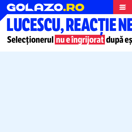
Nationala
LUCESCU, REACȚIE 
Selecționerul
nu e îngrijorat
după eșe