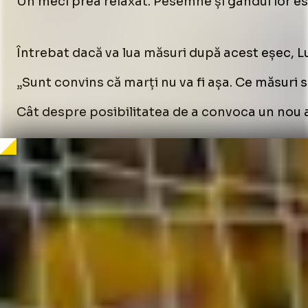
Un meci prea relaxat. Pesemne și gândul lor est
Loaded
:
6.91%
/
Unmute
Întrebat dacă va lua măsuri după acest eșec, L
Unmute
„Sunt convins că marți nu va fi așa. Ce măsuri s
Cât despre posibilitatea de a convoca un nou ata