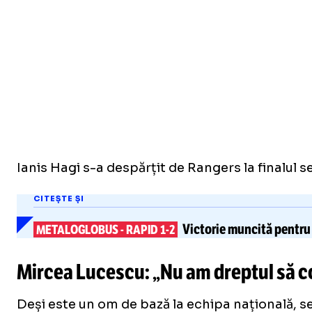
Ianis Hagi s-a despărțit de Rangers la finalul s
CITEȘTE ȘI
Victorie muncită
pentru 
METALOGLOBUS
-
RAPID 1-2
Mircea Lucescu: „Nu am dreptul să c
Deși este un om de bază la echipa națională, s