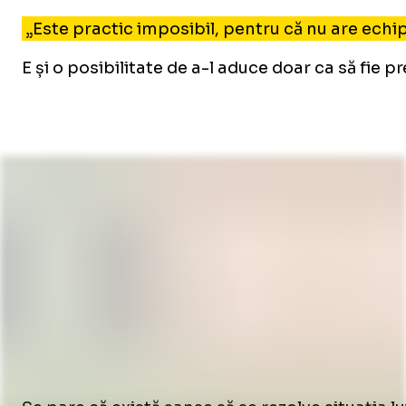
„Este practic imposibil, pentru că nu are echip
E și o posibilitate de a-l aduce doar ca să fi