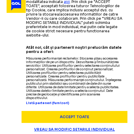
modalitatea indicata
aici
. Prin click pe “ACCEPT
TOATE”, acceptati folosirea tuturor Tehnologiilor de
tip Cookie, care implica inclusiv acceptul dvs. cu
privire la stocarea/accesarea informatiilor de catre
Vendor-ii cu care colaboram. Prin click pe “VREAU SA
MODIFIC SETARILE INDIVIDUAL” puteti schimba
preferintele in mod individual, mai putin cele legate
de cookie strict necesare pentru functionarea
website-ului.
Atât noi, cât și partenerii noștri prelucrăm datele
pentru a oferi:
Măsurarea performanței reclamelor. Stocarea și/sau accesarea
informațiilor de pe un dispozitiv. Dezvoltarea și îmbunătățirea
serviciilor. Utilizarea profilurilor pentru selectarea conținutului
personalizat. Crearea profilurilor de conținut personalizat.
Utilizarea profilurilor pentru selectarea publicității
personalizate. Crearea profilurilor pentru publicitate
personalizată. Măsurarea performanței conținutului. Înțelegerea
publicului prin statistici sau combinații de date din surse
diferite. Utilizarea de date limitate pentru a selecta publicitatea.
Utilizarea datelor limitate pentru a selecta conținutul. Date
precise de geolocație și identificarea prin scanarea
dispozitivului.
Listă parteneri (furnizori)
ACCEPT TOATE
VREAU SA MODIFIC SETARILE INDIVIDUAL