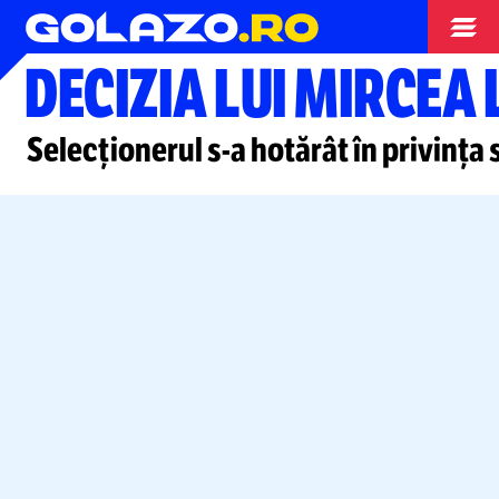
Stranieri
DECIZIA LUI MIRCEA
Selecționerul
s-a
hotărât în privința s