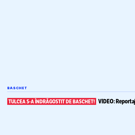
BASCHET
VIDEO:
Reportaj
TULCEA
S-A
ÎNDRĂGOSTIT DE BASCHET!