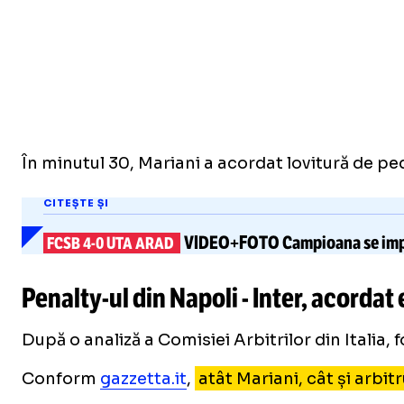
În minutul 30, Mariani a acordat lovitură de p
CITEȘTE ȘI
VIDEO+FOTO
Campioana
se im
FCSB
4-0
UTA ARAD
Penalty-ul
din Napoli - Inter, acordat
După o analiză a Comisiei Arbitrilor din Italia, 
Conform
gazzetta.it
,
atât Mariani, cât și arbit