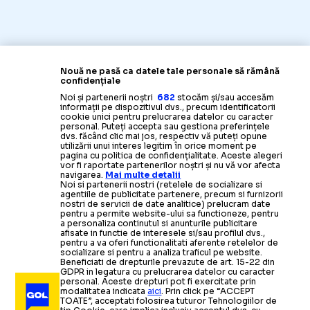
Nouă ne pasă ca datele tale personale să rămână
confidențiale
Noi și partenerii noștri
682
stocăm și/sau accesăm
informații pe dispozitivul dvs., precum identificatorii
cookie unici pentru prelucrarea datelor cu caracter
personal. Puteți accepta sau gestiona preferințele
dvs. făcând clic mai jos, respectiv vă puteți opune
utilizării unui interes legitim în orice moment pe
pagina cu politica de confidențialitate. Aceste alegeri
vor fi raportate partenerilor noștri și nu vă vor afecta
navigarea.
Mai multe detalii
Noi si partenerii nostri (retelele de socializare si
agentiile de publicitate partenere, precum si furnizorii
nostri de servicii de date analitice) prelucram date
pentru a permite website-ului sa functioneze, pentru
a personaliza continutul si anunturile publicitare
afisate in functie de interesele si/sau profilul dvs.,
pentru a va oferi functionalitati aferente retelelor de
socializare si pentru a analiza traficul pe website.
Beneficiati de drepturile prevazute de art. 15-22 din
GDPR in legatura cu prelucrarea datelor cu caracter
personal. Aceste drepturi pot fi exercitate prin
modalitatea indicata
aici
. Prin click pe “ACCEPT
TOATE”, acceptati folosirea tuturor Tehnologiilor de