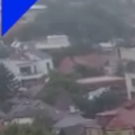
Foto
1
/
18
:
Napoli - Inter, Kevin de Bruyne s-a accidentat dupa 