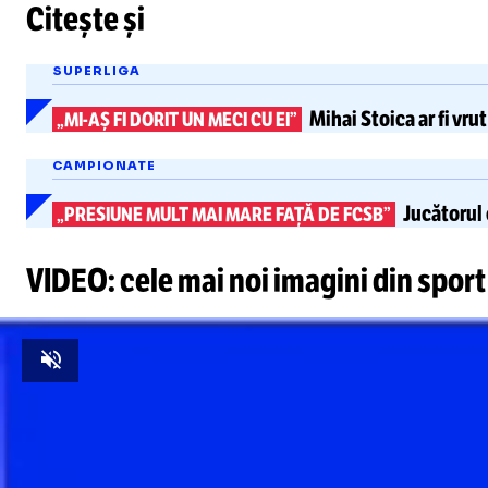
Citește și
SUPERLIGA
Mihai Stoica
ar fi vr
„MI-AȘ
FI DORIT UN MECI CU EI”
CAMPIONATE
Jucătorul
„PRESIUNE MULT MAI MARE FAȚĂ DE FCSB”
VIDEO: cele mai noi imagini din sport
Unmute