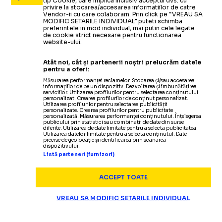
tip Cookie, care implica inclusiv acceptul dvs. cu
privire la stocarea/accesarea informatiilor de catre
Vendor-ii cu care colaboram. Prin click pe “VREAU SA
MODIFIC SETARILE INDIVIDUAL” puteti schimba
preferintele in mod individual, mai putin cele legate
de cookie strict necesare pentru functionarea
website-ului.
Atât noi, cât și partenerii noștri prelucrăm datele
pentru a oferi:
Măsurarea performanței reclamelor. Stocarea și/sau accesarea
informațiilor de pe un dispozitiv. Dezvoltarea și îmbunătățirea
serviciilor. Utilizarea profilurilor pentru selectarea conținutului
personalizat. Crearea profilurilor de conținut personalizat.
Utilizarea profilurilor pentru selectarea publicității
personalizate. Crearea profilurilor pentru publicitate
personalizată. Măsurarea performanței conținutului. Înțelegerea
publicului prin statistici sau combinații de date din surse
diferite. Utilizarea de date limitate pentru a selecta publicitatea.
Utilizarea datelor limitate pentru a selecta conținutul. Date
precise de geolocație și identificarea prin scanarea
dispozitivului.
Listă parteneri (furnizori)
ACCEPT TOATE
VREAU SA MODIFIC SETARILE INDIVIDUAL