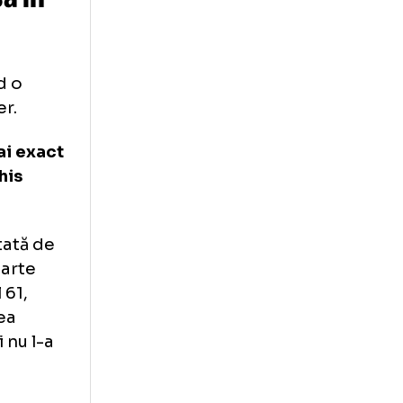
FR Cluj și U
e imensă în
atac, având o
ind în aer.
rtidei, mai exact
ău a deschis
.
t mai montată de