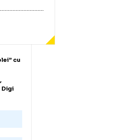
zeanu
șă a „dublei” cu
 la 20:30
,
 Sport și Digi