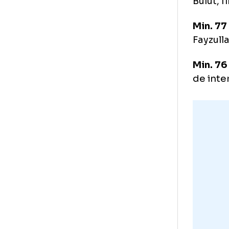
Par
Min
Min
def
acț
Min
Bul
Min
Fay