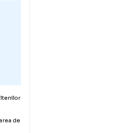
r o bună parte
n minutul 61,
la marginea
rtarul și nu l-a
de scor.