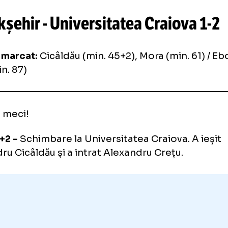
final, în minutul 87, Ebosele s-a distrat cu d
a reușit să reducă din diferență.
fel, Universitatea Craiova se impune cu 2-1 
Istanbul, iar la retur va avea avantaj de un gol
șakșehir
- Universitatea Craio
Au marcat:
Cicâldău (min. 45+2), Mora (min.
(min. 87)