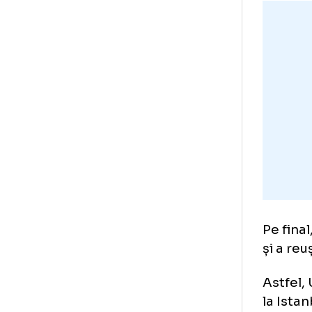
la 
din
dup
ter
ier