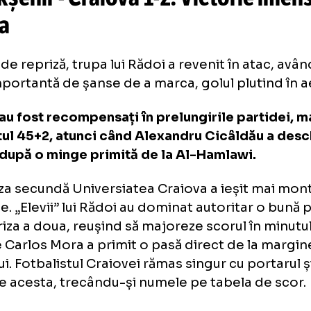
joacă azi în Europa League, iar
C
Craiova
în Conference League
șakșehir - Craiova
1-2
. Victori
rcia
final de repriză, trupa lui Rădoi a revenit în 
ie importantă de șanse de a marca, golul plut
enii au fost recompensați în prelungirile pa
minutul 45+2, atunci când Alexandru Cicâld
rul, după o minge primită de la Al-Hamlawi
repriza secundă Universiatea Craiova a ieși