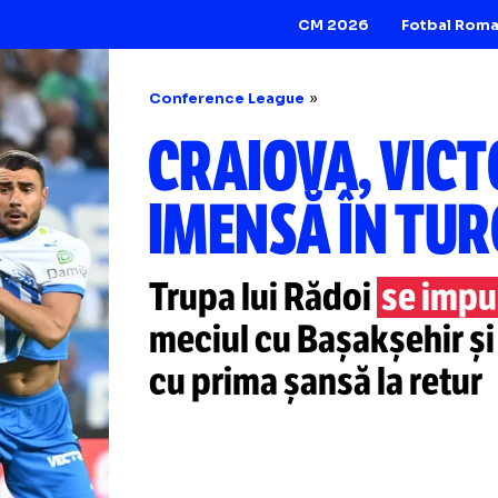
CM 2026
Conference League
CRAIOVA, 
IMENSĂ ÎN
Trupa lui Rădoi
s
meciul cu Bașakșe
cu prima șansă la