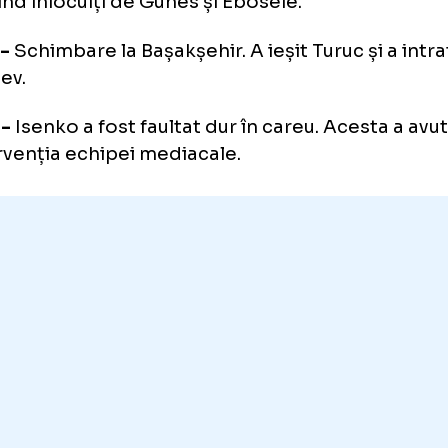
tida se va prelungi cu minim 5 minute!
. 90 -
Da Costa trimite puțin peste poarta lu
. 87 - GOL! - Nou intratul Ebosele reușește
ensiva Universității și înscrie în poarta lui 
iune personală.
. 83 -
Dublă schimbare la formația turcă. Au 
ut, fiind înlocuiți de Gunes și Ebosele.
. 77 -
Schimbare la Bașakșehir. A ieșit Turuc ș
zullaev.