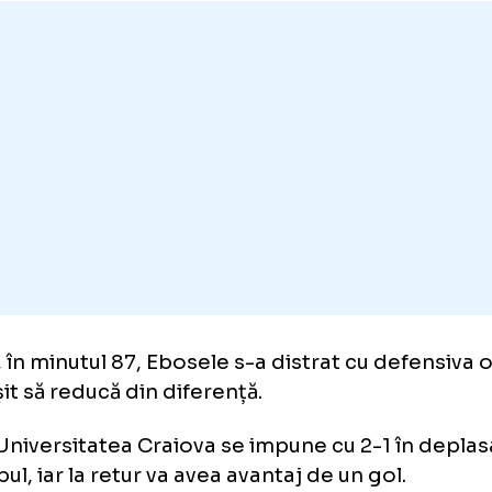
cabine. „Elevii” lui Rădoi au dominat autorita
 repriza a doua, reușind să majoreze scorul î
ă ce Carlos Mora a primit o pasă direct de 
enului. Fotbalistul Craiovei rămas singur cu po
tat pe acesta, trecându-și numele pe tabela 