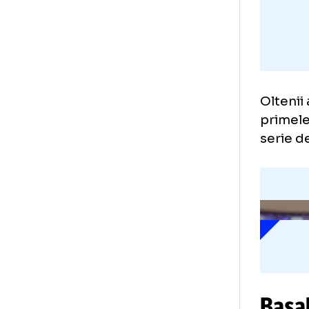
Olt
pri
ser