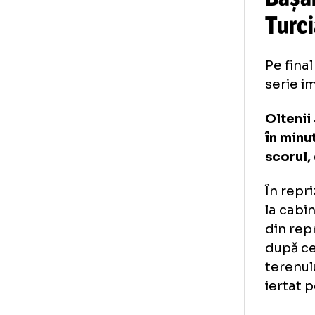
Ba
Tu
Pe 
ser
Olt
în 
sco
În 