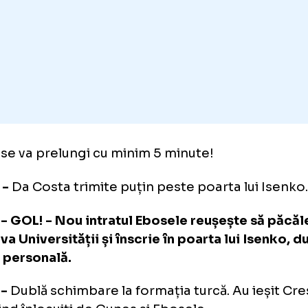
al de meci!
. 90+2 -
Schimbare la Universitatea Craiova.
xandru Cicâldău și a intrat Alexandru Crețu.