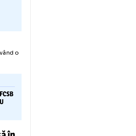
te
 mod clar
 partida, având o
FCSB
OMÂNILOR