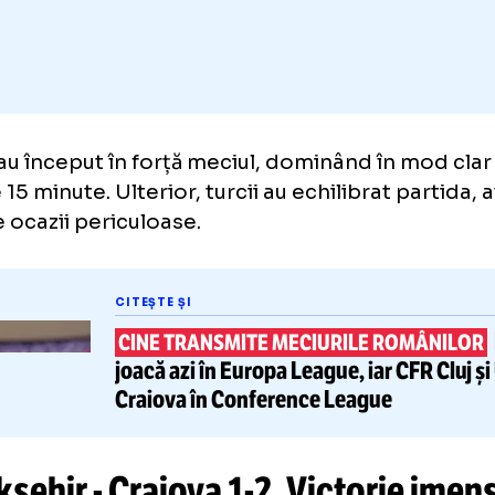
Adaugă GOLAZO.ro la favori
enii au început în forță meciul, dominând în
mele 15 minute. Ulterior, turcii au echilibrat
ie de ocazii periculoase.
CITEȘTE ȘI
CINE TRANSMITE MECIURILE R