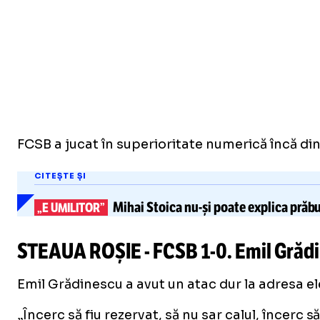
FCSB a jucat în superioritate numerică încă din 
CITEȘTE ȘI
Mihai Stoica
nu-și
poate explica prăb
„E UMILITOR”
STEAUA ROȘIE - FCSB
1-0
. Emil Grăd
Emil Grădinescu a avut un atac dur la adresa el
„Încerc să fiu rezervat, să nu sar calul, încer