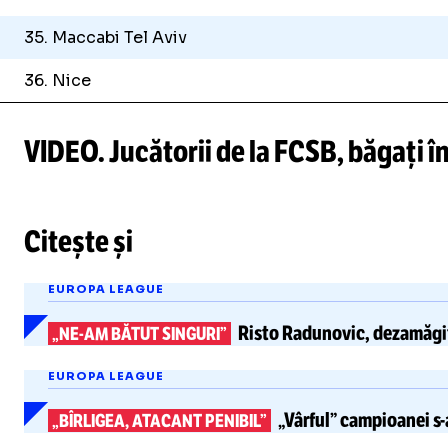
35. Maccabi Tel Aviv
36. Nice
VIDEO. Jucătorii de la FCSB, băgați în
/
Unmute
Citește și
Unmute
EUROPA LEAGUE
Risto Radunovic, dezamăgit
„NE-AM
BĂTUT SINGURI”
EUROPA LEAGUE
„Vârful” campioanei
s-
„BÎRLIGEA, ATACANT PENIBIL”