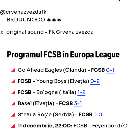
@crvenazvezdafk
BRUUUNOOO 🔥🔥🔥
♬ original sound - FK Crvena zvezda
Programul FCSB în Europa League
Go Ahead Eagles (Olanda) -
FCSB
0-1
FCSB
- Young Boys (Elveția)
0-2
FCSB
- Bologna (Italia)
1-2
Basel (Elveția) -
FCSB
3-1
Steaua Roșie (Serbia) -
FCSB
1-0
11 decembrie, 22:00:
FCSB - Feyenoord (O