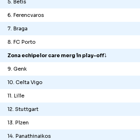
5. Betis
6. Ferencvaros
7. Braga
8. FC Porto
Foto
1
/
24
:
Steaua Rosie - FCSB, meci. FOTO GOLAZO
Zona echipelor care merg în play-off
⤵️
9. Genk
10. Celta Vigo
11. Lille
12. Stuttgart
13. Plzen
14. Panathinaikos